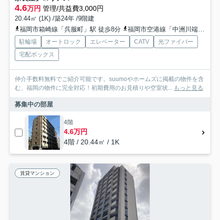
4.6
万円
管理/共益費3,000円
20.44㎡ (1K) /築24年 /9階建
福岡市箱崎線「呉服町」駅 徒歩8分
福岡市空港線「中洲川端」駅 徒歩13分
駐輪場
オートロック
エレベーター
CATV
光ファイバー
宅配ボックス
仲介手数料無料でご紹介可能です。suumoやホームズに掲載の物件を含
む、福岡の物件に完全対応！初期費用のお見積りや空室状...
もっと見る
募集中の部屋
4階
4.6万円
4階 / 20.44㎡ / 1K
賃貸マンション