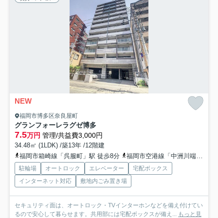
NEW
福岡市博多区奈良屋町
グランフォーレラグゼ博多
7.5
万円
管理/共益費3,000円
34.48㎡ (1LDK) /築13年 /12階建
福岡市箱崎線「呉服町」駅 徒歩8分
福岡市空港線「中洲川端」駅 徒歩8分
駐輪場
オートロック
エレベーター
宅配ボックス
インターネット対応
敷地内ごみ置き場
セキュリティ面は、オートロック・TVインターホンなどを備え付けてい
るので安心して暮らせます。共用部には宅配ボックスが備え...
もっと見