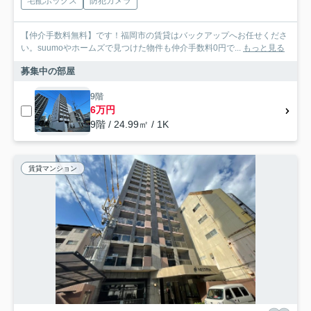
宅配ボックス
防犯カメラ
【仲介手数料無料】です！福岡市の賃貸はバックアップへお任せくださ
い。suumoやホームズで見つけた物件も仲介手数料0円で...
もっと見る
募集中の部屋
9階
6万円
9階 / 24.99㎡ / 1K
賃貸マンション