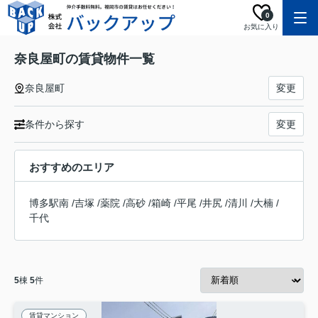
0
お気に入り
奈良屋町の賃貸物件一覧
奈良屋町
変更
条件から探す
変更
おすすめのエリア
博多駅南
/
吉塚
/
薬院
/
高砂
/
箱崎
/
平尾
/
井尻
/
清川
/
大楠
/
千代
5
棟
5
件
賃貸マンション