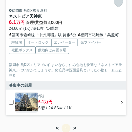
福岡市博多区奈良屋町
ネストピア天神東
6.1
万円
管理/共益費3,000円
24.86㎡ (1K) /築18年 /14階建
福岡市箱崎線「中洲川端」駅 徒歩6分
福岡市箱崎線「呉服町」駅 徒歩6分
駐輪場
オートロック
エレベーター
光ファイバー
宅配ボックス
敷地内ごみ置き場
福岡市博多区エリアでの住まいなら、住み心地も快適な「ネストピア天
神東」はいかがでしょうか。化粧品や洗面道具といった小物も...
もっと
見る
募集中の部屋
6階
6.1万円
6階 / 24.86㎡ / 1K
1