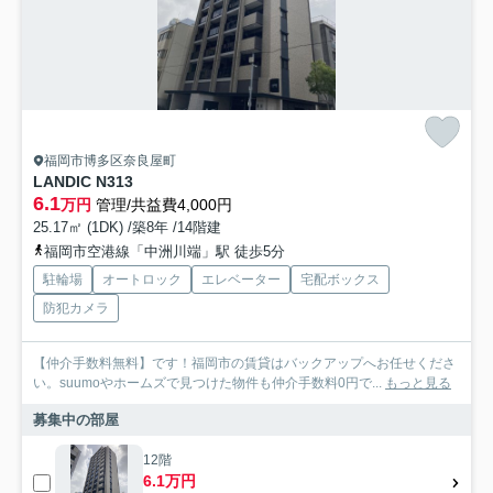
福岡市博多区奈良屋町
LANDIC N313
6.1
万円
管理/共益費4,000円
25.17㎡ (1DK) /築8年 /14階建
福岡市空港線「中洲川端」駅 徒歩5分
駐輪場
オートロック
エレベーター
宅配ボックス
防犯カメラ
【仲介手数料無料】です！福岡市の賃貸はバックアップへお任せくださ
い。suumoやホームズで見つけた物件も仲介手数料0円で...
もっと見る
募集中の部屋
12階
6.1万円