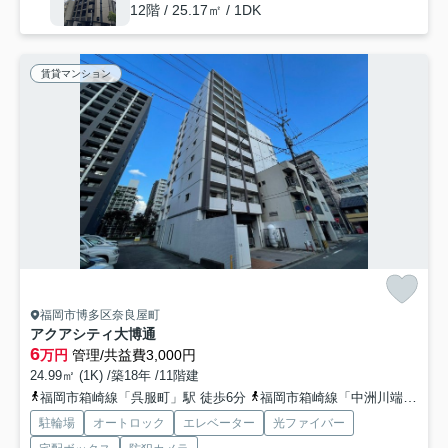
12階 / 25.17㎡ / 1DK
賃貸マンション
福岡市博多区奈良屋町
アクアシティ大博通
6
万円
管理/共益費3,000円
24.99㎡ (1K) /築18年 /11階建
福岡市箱崎線「呉服町」駅 徒歩6分
福岡市箱崎線「中洲川端」駅 徒歩9分
駐輪場
オートロック
エレベーター
光ファイバー