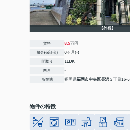
【外観】
8.5
万円
賃料
0ヶ月(-)
敷金(保証金)
1LDK
間取り
-
向き
福岡県
福岡市中央区
長浜
３丁目16-6
所在地
物件の特徴