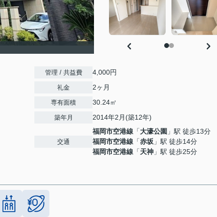
4,000円
管理 / 共益費
2ヶ月
礼金
30.24㎡
専有面積
2014年2月(築12年)
築年月
福岡市空港線
「
大濠公園
」駅 徒歩13分
福岡市空港線
「
赤坂
」駅 徒歩14分
交通
福岡市空港線
「
天神
」駅 徒歩25分