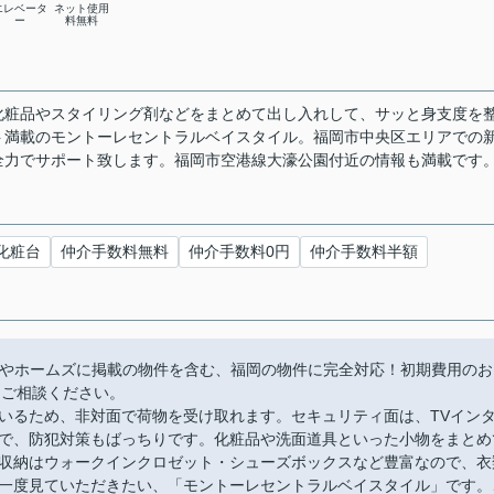
エレベータ
ネット使用
ー
料無料
化粧品やスタイリング剤などをまとめて出し入れして、サッと身支度を
ト満載のモントーレセントラルベイスタイル。福岡市中央区エリアでの
全力でサポート致します。福岡市空港線大濠公園付近の情報も満載です
化粧台
仲介手数料無料
仲介手数料0円
仲介手数料半額
moやホームズに掲載の物件を含む、福岡の物件に完全対応！初期費用のお
にご相談ください。
いるため、非対面で荷物を受け取れます。セキュリティ面は、TVイン
で、防犯対策もばっちりです。化粧品や洗面道具といった小物をまとめ
収納はウォークインクロゼット・シューズボックスなど豊富なので、衣
一度見ていただきたい、「モントーレセントラルベイスタイル」です。