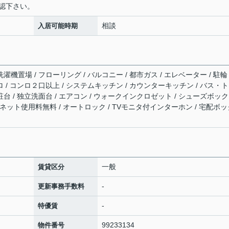
確認下さい。
相談
入居可能時期
濯機置場 / フローリング / バルコニー / 都市ガス / エレベーター / 駐輪
ロ / コンロ２口以上 / システムキッチン / カウンターキッチン / バス・
粧台 / 独立洗面台 / エアコン / ウォークインクロゼット / シューズボック
応 / ネット使用料無料 / オートロック / TVモニタ付インターホン / 宅配ボ
一般
賃貸区分
-
更新事務手数料
-
特優賃
99233134
物件番号