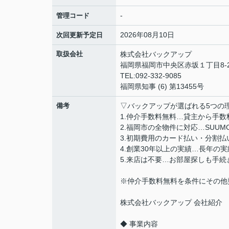
-
管理コード
2026年08月10日
次回更新予定日
取扱会社
株式会社バックアップ
福岡県福岡市中央区赤坂１丁目8-2
TEL:092-332-9085
福岡県知事 (6) 第13455号
備考
▽バックアップが選ばれる5つの
1.仲介手数料無料…貸主から手
2.福岡市の全物件に対応…SUU
3.初期費用のカード払い・分割
4.創業30年以上の実績…長年の
5.来店は不要…お部屋探しも手
※仲介手数料無料を条件にその他
株式会社バックアップ 会社紹介
◆ 事業内容