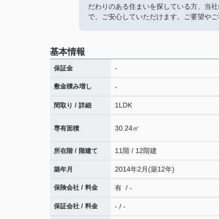
だわりのある住まいを探している方、当社
で、ご安心していただけます。ご要望やご
基本情報
-
保証金
敷金積み増し
-
1LDK
間取り / 詳細
30.24㎡
専有面積
11階 / 12階建
所在階 / 階建て
2014年2月(築12年)
築年月
保険会社 / 料金
有 / -
保証会社 / 料金
- / -