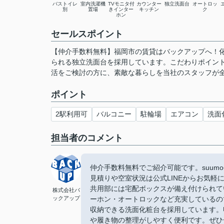
バストイレ
室内洗濯機
TVモニタ付
カウンター
独立洗面台
オートロッ
別
置場
きインター
キッチン
ク
ホン
セールスポイント
【仲介手数料無料】福岡市の賃貸はバックアップへ！
られる独立洗面台を採用しています。こだわりポイン
活をご検討の方に、素敵な暮らしを当社のスタッフが
ポイント
2駅利用可
バルコニー
駐輪場
エアコン
洗面
担当者のコメント
仲介手数料無料でご紹介可能です。suu
見積りや空室状況は公式LINEからお気軽
共用部には宅配ボックスが備え付けられて
株式会社バ
ックアップ
ーホン・オートロックなど充実しているの
収納できる洗面化粧台を採用しています。
や履き物の整理がしやすく便利です。ぜひ