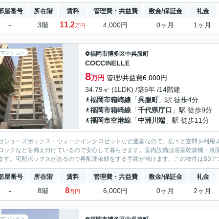
部屋番号
所在階
賃料
管理費・共益費
敷金/保証金
礼金
11.2
-
3階
4,000円
0ヶ月
1ヶ月
万円
マンション
福岡市博多区
中呉服町
COCCINELLE
8
万円
管理/共益費6,000円
34.79㎡ (1LDK) /築5年 /14階建
福岡市箱崎線
「
呉服町
」駅 徒歩4分
福岡市箱崎線
「
千代県庁口
」駅 徒歩9分
福岡市空港線
「
中洲川端
」駅 徒歩11分
はシューズボックス・ウォークインクロゼットなど豊富なので、広々と空間を利用す
ロックなどを備え付けているので安心して暮らせます。室内設備は浴室乾燥機・洗
ます。宅配ボックスがあるので再配達依頼をする手間が省けます。この物件はBSアン
部屋番号
所在階
賃料
管理費・共益費
敷金/保証金
礼金
8
-
8階
6,000円
0ヶ月
2ヶ月
万円
マンション