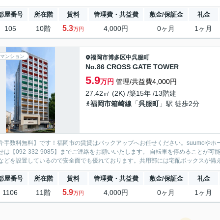
部屋番号
所在階
賃料
管理費・共益費
敷金/保証金
礼金
5.3
105
10階
4,000円
0ヶ月
1ヶ月
万円
マンション
福岡市博多区
中呉服町
No.86 CROSS GATE TOWER
5.9
万円
管理/共益費4,000円
27.42㎡ (2K) /築15年 /13階建
福岡市箱崎線
「
呉服町
」駅 徒歩2分
介手数料無料】です！福岡市の賃貸はバックアップへお任せください。suumoやホ
せは【092-332-9085】までご連絡をお願いいたします。 自転車を停めること
などを設置しているので安全面でも優れております。共用部には宅配ボックスが備え付
部屋番号
所在階
賃料
管理費・共益費
敷金/保証金
礼金
5.9
1106
11階
4,000円
0ヶ月
1ヶ月
万円