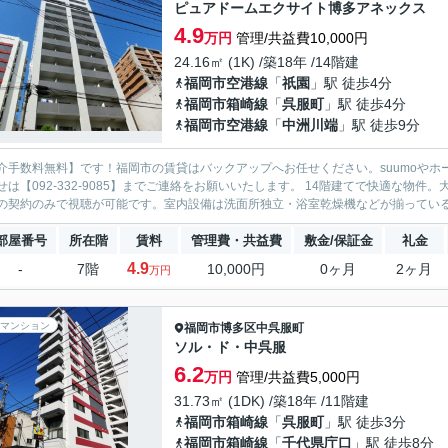
ピュアドームエクサイト博多アネックス
4.9
万円
管理/共益費10,000円
24.16㎡ (1K) /築18年 /14階建
福岡市空港線
「
祇園
」駅 徒歩4分
福岡市箱崎線
「
呉服町
」駅 徒歩4分
福岡市空港線
「
中洲川端
」駅 徒歩9分
介手数料無料】です！福岡市の賃貸はバックアップへお任せください。suumoやホ
せは【092-332-9085】までご連絡をお願いいたします。 14階建てで快適な物
の契約のみで視聴が可能です。室内設備は洗面所独立・浴室乾燥機などが揃っているの
部屋番号
所在階
賃料
管理費・共益費
敷金/保証金
礼金
4.9
-
7階
10,000円
0ヶ月
2ヶ月
万円
マンション
福岡市博多区
中呉服町
ソル・ド・中呉服
6.2
万円
管理/共益費5,000円
31.73㎡ (1DK) /築18年 /11階建
福岡市箱崎線
「
呉服町
」駅 徒歩3分
福岡市箱崎線
「
千代県庁口
」駅 徒歩8分