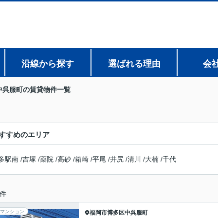
沿線から探す
選ばれる理由
会
中呉服町の賃貸物件一覧
すすめのエリア
多駅南
/
吉塚
/
薬院
/
高砂
/
箱崎
/
平尾
/
井尻
/
清川
/
大楠
/
千代
件
マンション
福岡市博多区
中呉服町