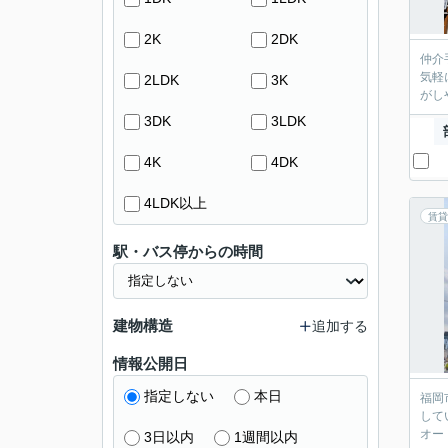
2K
2DK
仲介
気軽
2LDK
3K
がし
3DK
3LDK
4K
4DK
4LDK以上
賃貸
駅・バス停からの時間
建物構造
追加する
情報公開日
指定しない
本日
福岡
して
オー
3日以内
1週間以内