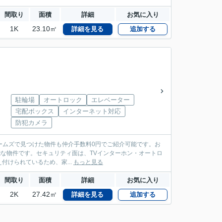
間取り
面積
詳細
お気に入り
1K
23.10㎡
詳細を見る
追加する
駐輪場
オートロック
エレベーター
宅配ボックス
インターネット対応
防犯カメラ
ームズで見つけた物件も仲介手数料0円でご紹介可能です。お
が可能な物件です。セキュリティ面は、TVインターホン・オートロ
けられているため、家...
もっと見る
間取り
面積
詳細
お気に入り
2K
27.42㎡
詳細を見る
追加する