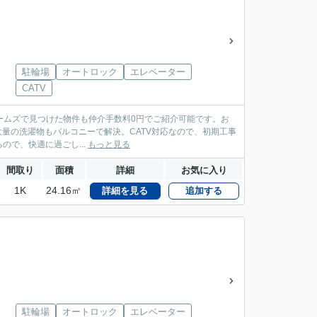
駐輪場
オートロック
エレベーター
CATV
ームズで見つけた物件も仲介手数料0円でご紹介可能です。お
件。大量の洗濯物もバルコニーで解決。CATV対応なので、初期工事
で、快適に過ごし...
もっと見る
間取り
面積
詳細
お気に入り
1K
24.16㎡
詳細を見る
追加する
駐輪場
オートロック
エレベーター