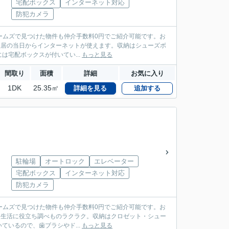
宅配ボックス
インターネット対応
防犯カメラ
ームズで見つけた物件も仲介手数料0円でご紹介可能です。お
す。入居の当日からインターネットが使えます。収納はシューズボ
宅配ボックスが付いてい...
もっと見る
間取り
面積
詳細
お気に入り
1DK
25.35㎡
詳細を見る
追加する
駐輪場
オートロック
エレベーター
宅配ボックス
インターネット対応
防犯カメラ
ームズで見つけた物件も仲介手数料0円でご紹介可能です。お
物件、生活に役立ち調べものラクラク。収納はクロゼット・シュー
いるので、歯ブラシやド...
もっと見る