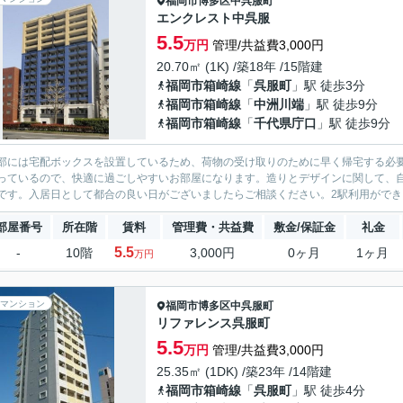
福岡市博多区
中呉服町
エンクレスト中呉服
5.5
万円
管理/共益費3,000円
20.70㎡ (1K) /築18年 /15階建
福岡市箱崎線
「
呉服町
」駅 徒歩3分
福岡市箱崎線
「
中洲川端
」駅 徒歩9分
福岡市箱崎線
「
千代県庁口
」駅 徒歩9分
部には宅配ボックスを設置しているため、荷物の受け取りのために早く帰宅する必
っているので、快適に過ごしやすいお部屋になります。造りとデザインに関して、
です。入居日として都合の良い日がございましたらご相談ください。2駅利用ができる
部屋番号
所在階
賃料
管理費・共益費
敷金/保証金
礼金
5.5
-
10階
3,000円
0ヶ月
1ヶ月
万円
マンション
福岡市博多区
中呉服町
リファレンス呉服町
5.5
万円
管理/共益費3,000円
25.35㎡ (1DK) /築23年 /14階建
福岡市箱崎線
「
呉服町
」駅 徒歩4分