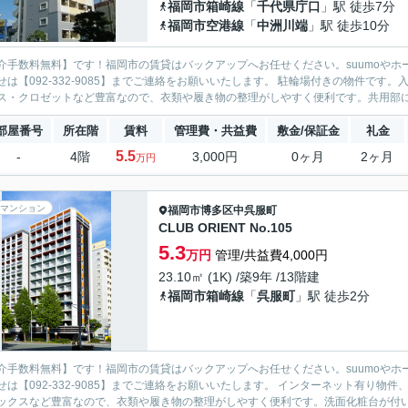
福岡市箱崎線
「
千代県庁口
」駅 徒歩7分
福岡市空港線
「
中洲川端
」駅 徒歩10分
介手数料無料】です！福岡市の賃貸はバックアップへお任せください。suumoやホ
せは【092-332-9085】までご連絡をお願いいたします。 駐輪場付きの物件で
ス・クロゼットなど豊富なので、衣類や履き物の整理がしやすく便利です。共用部には
部屋番号
所在階
賃料
管理費・共益費
敷金/保証金
礼金
5.5
-
4階
3,000円
0ヶ月
2ヶ月
万円
マンション
福岡市博多区
中呉服町
CLUB ORIENT No.105
5.3
万円
管理/共益費4,000円
23.10㎡ (1K) /築9年 /13階建
福岡市箱崎線
「
呉服町
」駅 徒歩2分
介手数料無料】です！福岡市の賃貸はバックアップへお任せください。suumoやホ
せは【092-332-9085】までご連絡をお願いいたします。 インターネット有り
ックスなど豊富なので、衣類や履き物の整理がしやすく便利です。洗面化粧台が付いて