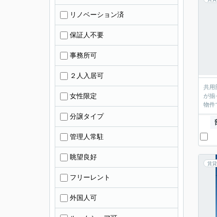
リノベーション済
保証人不要
事務所可
２人入居可
共用
女性限定
が揃
物件
分譲タイプ
管理人常駐
眺望良好
賃貸
フリーレント
外国人可