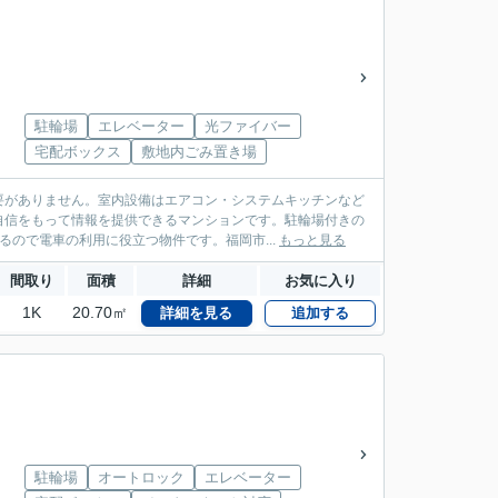
駐輪場
エレベーター
光ファイバー
宅配ボックス
敷地内ごみ置き場
要がありません。室内設備はエアコン・システムキッチンなど
自信をもって情報を提供できるマンションです。駐輪場付きの
ので電車の利用に役立つ物件です。福岡市...
もっと見る
間取り
面積
詳細
お気に入り
1K
20.70㎡
詳細を見る
追加する
駐輪場
オートロック
エレベーター