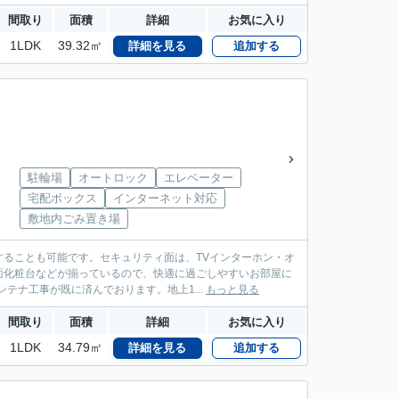
間取り
面積
詳細
お気に入り
1LDK
39.32㎡
詳細を見る
追加する
駐輪場
オートロック
エレベーター
宅配ボックス
インターネット対応
敷地内ごみ置き場
ることも可能です。セキュリティ面は、TVインターホン・オ
面化粧台などが揃っているので、快適に過ごしやすいお部屋に
テナ工事が既に済んでおります。地上1...
もっと見る
間取り
面積
詳細
お気に入り
1LDK
34.79㎡
詳細を見る
追加する