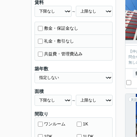
賃料
～
敷金・保証金なし
礼金・敷引なし
【仲
共益費・管理費込み
問合
無し
築年数
面積
～
賃貸
間取り
ワンルーム
1K
1DK
1LDK