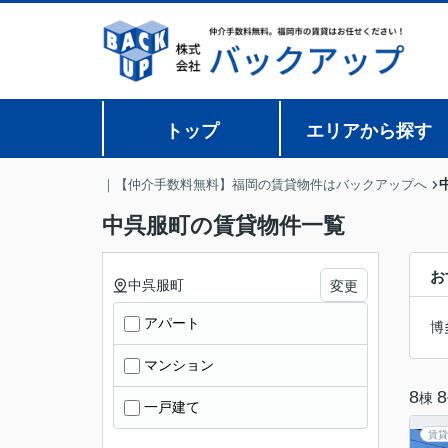
トップ
エリアから探す
｜【仲介手数料無料】福岡の賃貸物件はバックアップへ
中呉服町の賃貸物件一覧
お
中呉服町
変更
アパート
博
マンション
8
8
棟
一戸建て
賃貸