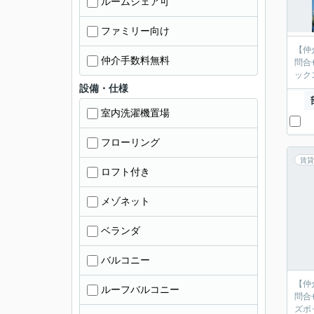
ルームシェア可
ファミリー向け
【仲
仲介手数料無料
問合
ック
設備・仕様
室内洗濯機置場
フローリング
賃貸
ロフト付き
メゾネット
ベランダ
バルコニー
【仲
ルーフバルコニー
問合
ズボ