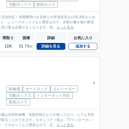
宅配ボックス
防犯カメラ
に完全対応！初期費用のお見積りや空室状況は公式LINEからお
ット・シューズボックスなど豊富なので、衣類や履き物の整理
け取る必要がなくなります。室...
もっと見る
間取り
面積
詳細
お気に入り
1DK
31.73㎡
詳細を見る
追加する
駐輪場
オートロック
エレベーター
宅配ボックス
インターネット対応
防犯カメラ
内設備は浴室乾燥機・洗面所独立などが揃っており、とても充実
取ることができます。セキュリティ面は、TVインターホン・
クロゼットなど豊富なので、広...
もっと見る