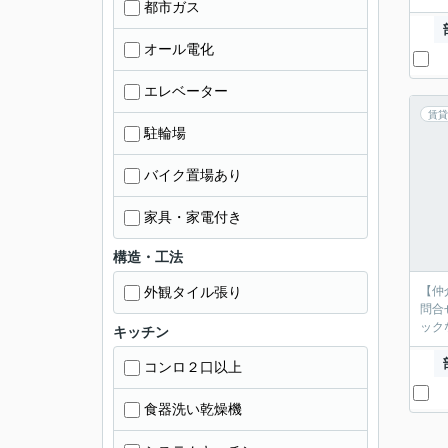
都市ガス
オール電化
エレベーター
賃貸
駐輪場
バイク置場あり
家具・家電付き
構造・工法
外観タイル張り
【仲
問合
ック
キッチン
コンロ２口以上
食器洗い乾燥機