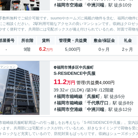
福岡市空港線
「
中洲川端
」駅 徒歩10分
手数料無料でご紹介可能です。suumoやホームズに掲載の物件を含む、福岡の物件
にご相談ください。 2駅利用可能なアクセスの良いマンションです。収納はクロゼ
やすく便利です。共用部には宅配ボックスが備え付けられているため、対面で荷物を受
部屋番号
所在階
賃料
管理費・共益費
敷金/保証金
礼金
6.2
-
9階
5,000円
0ヶ月
2ヶ月
万円
マンション
福岡市博多区
中呉服町
S-RESIDENCE中呉服
11.2
万円
管理/共益費4,000円
39.32㎡ (1LDK) /築3年 /12階建
福岡市箱崎線
「
呉服町
」駅 徒歩5分
福岡市箱崎線
「
千代県庁口
」駅 徒歩8分
福岡市空港線
「
中洲川端
」駅 徒歩12分
市箱崎線呉服町駅周辺への引っ越しをお考えなら「S-RESIDENCE中呉服」。室
います。共用部には宅配ボックスが付いているため、好きなタイミングで荷物を受け
トロックなど充実しているので、防犯対策もばっちりです。収納はシューズボックス・