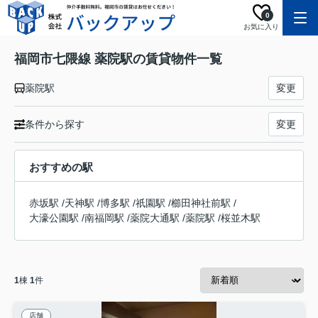
0
お気に入り
福岡市七隈線 薬院駅の賃貸物件一覧
薬院駅
変更
条件から探す
変更
おすすめの駅
赤坂駅
/
天神駅
/
博多駅
/
祇園駅
/
櫛田神社前駅
/
大濠公園駅
/
南福岡駅
/
薬院大通駅
/
薬院駅
/
桜並木駅
1
棟
1
件
店舗