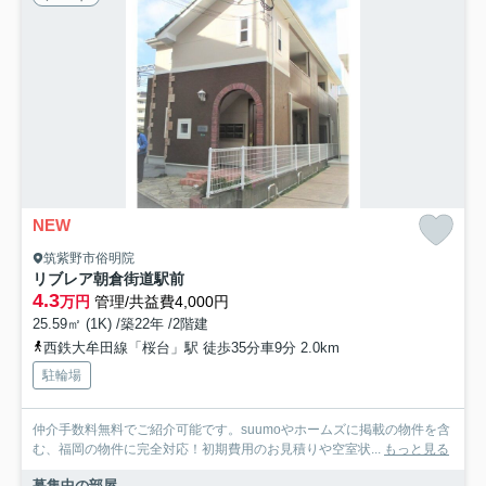
NEW
筑紫野市俗明院
リブレア朝倉街道駅前
4.3
万円
管理/共益費4,000円
25.59㎡ (1K) /築22年 /2階建
西鉄大牟田線「桜台」駅 徒歩35分車9分 2.0km
駐輪場
仲介手数料無料でご紹介可能です。suumoやホームズに掲載の物件を含
む、福岡の物件に完全対応！初期費用のお見積りや空室状...
もっと見る
募集中の部屋