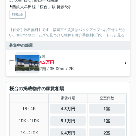
35.00㎡ (2K) /築26年 /2階建
西鉄大牟田線「桜台」駅 徒歩5分
駐輪場
【仲介手数料無料】です！福岡市の賃貸はバックアップへお任せくださ
い。suumoやホームズで見つけた物件も仲介手数料0円で...
もっと見る
募集中の部屋
2階
4.2万円
2階 / 35.00㎡ / 2K
桜台の掲載物件の家賃相場
家賃相場
空室件数
4.3万円
1室
1R～1K
5.1万円
1室
1DK～1LDK
6.4万円
2室
2K～2LDK