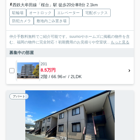
西鉄大牟田線「桜台」駅 徒歩20分車8分 2.1km
駐輪場
オートロック
エレベーター
宅配ボックス
防犯カメラ
敷地内ごみ置き場
仲介手数料無料でご紹介可能です。suumoやホームズに掲載の物件を含
む、福岡の物件に完全対応！初期費用のお見積りや空室状...
もっと見る
募集中の部屋
201
8.5万円
2階 / 66.96㎡ / 2LDK
アパート