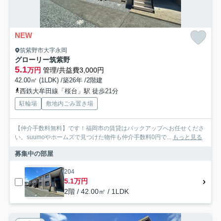
NEW
筑紫野市大字永岡
グローリー筑紫野
5.1
万円
管理/共益費3,000円
42.00㎡ (1LDK) /築26年 /2階建
西鉄大牟田線「桜台」駅 徒歩21分
駐輪場
敷地内ごみ置き場
【仲介手数料無料】です！福岡市の賃貸はバックアップへお任せくださ
い。suumoやホームズで見つけた物件も仲介手数料0円で...
もっと見る
募集中の部屋
204
5.1万円
2階 / 42.00㎡ / 1LDK