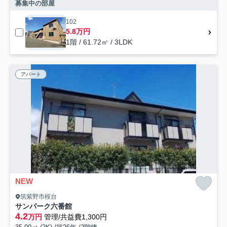
募集中の部屋
102
5.8万円
1階 / 61.72㎡ / 3LDK
アパート
NEW
筑紫野市桜台
サンパーク六番館
4.2
万円
管理/共益費1,300円