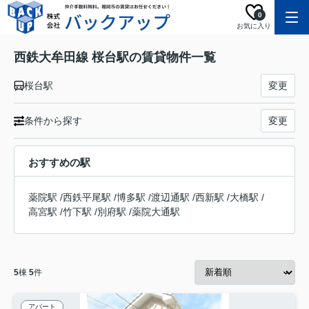
0
お気に入り
西鉄大牟田線 桜台駅の賃貸物件一覧
桜台駅
変更
条件から探す
変更
おすすめの駅
薬院駅
/
西鉄平尾駅
/
博多駅
/
渡辺通駅
/
西新駅
/
大橋駅
/
高宮駅
/
竹下駅
/
別府駅
/
薬院大通駅
5
棟
5
件
アパート