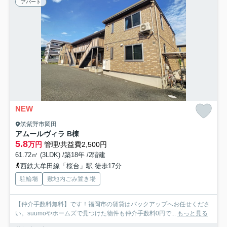
アパート
NEW
筑紫野市岡田
アムールヴィラ B棟
5.8
万円
管理/共益費2,500円
61.72㎡ (3LDK) /築18年 /2階建
西鉄大牟田線「桜台」駅 徒歩17分
駐輪場
敷地内ごみ置き場
【仲介手数料無料】です！福岡市の賃貸はバックアップへお任せくださ
い。suumoやホームズで見つけた物件も仲介手数料0円で...
もっと見る