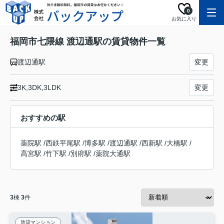
0
お気に入り
福岡市七隈線 渡辺通駅の賃貸物件一覧
渡辺通駅
変更
3K,3DK,3LDK
変更
おすすめの駅
薬院駅
/
西鉄平尾駅
/
博多駅
/
渡辺通駅
/
西新駅
/
大橋駅
/
高宮駅
/
竹下駅
/
別府駅
/
薬院大通駅
3
棟
3
件
賃貸マンション