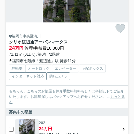
福岡市中央区清川
クリオ渡辺通アーバンマークス
24
万円
管理/共益費10,000円
72.11㎡ (3LDK) /築3年 /2階建
福岡市七隈線「渡辺通」駅 徒歩11分
駐輪場
オートロック
エレベーター
宅配ボックス
インターネット対応
防犯カメラ
もちろん、こちらのお部屋も仲介手数料無料もしくは半額以下でご紹介
いたします。お部屋探しはバックアップへお任せください。 ...
もっと見
る
募集中の部屋
202
24万円