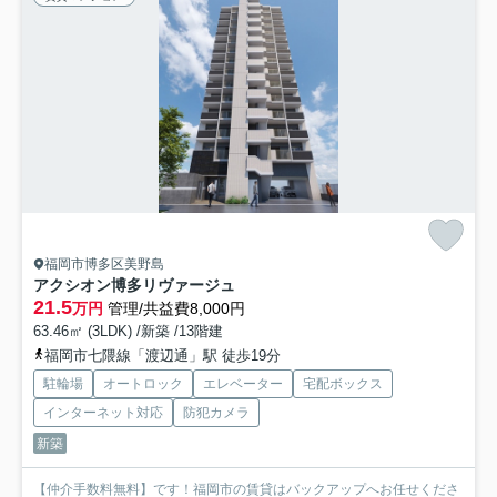
福岡市博多区美野島
アクシオン博多リヴァージュ
21.5
万円
管理/共益費8,000円
63.46㎡ (3LDK) /新築 /13階建
福岡市七隈線「渡辺通」駅 徒歩19分
駐輪場
オートロック
エレベーター
宅配ボックス
インターネット対応
防犯カメラ
新築
【仲介手数料無料】です！福岡市の賃貸はバックアップへお任せくださ