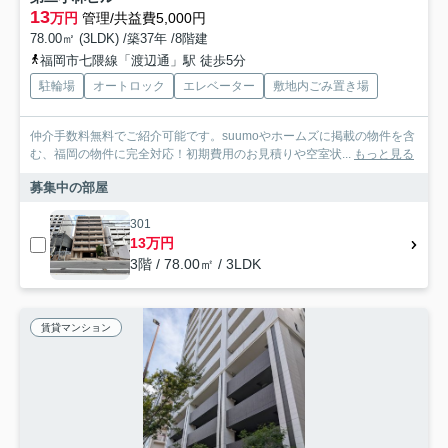
13
万円
管理/共益費5,000円
78.00㎡ (3LDK) /築37年 /8階建
福岡市七隈線「渡辺通」駅 徒歩5分
駐輪場
オートロック
エレベーター
敷地内ごみ置き場
仲介手数料無料でご紹介可能です。suumoやホームズに掲載の物件を含
む、福岡の物件に完全対応！初期費用のお見積りや空室状...
もっと見る
募集中の部屋
301
13万円
3階 / 78.00㎡ / 3LDK
賃貸マンション