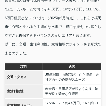
家賃相場の目安も比較的手頃です。一人暮らし向けの間取り
では、ワンルームでおよそ4.5万円、1Kで5.1万円、1LDKで6.
6万円程度となっています（2025年9月時点）。これらは福岡
市中心部と比べると中間的な水準で、費用を抑えつつ暮らし
やすさも確保できるバランスの良いエリアと言えます。
以下に、交通、生活利便性、家賃相場のポイントを表形式で
まとめました。
項目
内容
JR筑肥線「周船寺駅」から博多・天
交通アクセス
神方面への通勤がスムーズ
飲食店・日用品店が程よくあり、治
生活利便性
安が良く静かな住環境
ワンルーム：約4.5万円、1K：約5.1
家賃相場（目安）