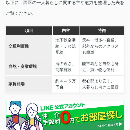
以下に、西区の一人暮らしに関する主な魅力を整理した表を
ご覧ください。
項目
内容
特徴
地下鉄空港
天神・博多へ直通、
交通利便性
線・ＪＲ筑
郊外からのアクセス
肥線
も簡単
海の近さ、
能古島など自然も身
自然・商業環境
商業施設
近、買い物も便利
約４～５万
都心部より安く、一
家賃相場
円台
人暮らし向きに最適