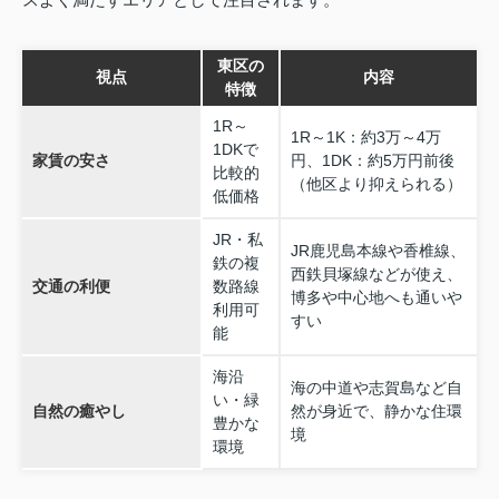
東区の
視点
内容
特徴
1R～
1R～1K：約3万～4万
1DKで
家賃の安さ
円、1DK：約5万円前後
比較的
（他区より抑えられる）
低価格
JR・私
JR鹿児島本線や香椎線、
鉄の複
西鉄貝塚線などが使え、
交通の利便
数路線
博多や中心地へも通いや
利用可
すい
能
海沿
海の中道や志賀島など自
い・緑
自然の癒やし
然が身近で、静かな住環
豊かな
境
環境