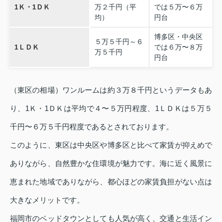
1Ｋ・1ＤＫ
万２千円（平
では５万〜６万
均）
円台
博多区・中央区
５万５千円～６
1ＬＤＫ
では６万〜８万
万５千円
円台
（東区の相場）ワンルームは約３万８千円というデータもあ
り、1Ｋ・1ＤＫは平均で４〜５万円程度、1ＬＤＫは５万５
千円〜６万５千円程度であるとされております。
このように、東区は中央区や博多区と比べて家賃が抑えめで
ありながら、自然豊かな住環境が魅力です。海に近く風景に
恵まれた地域でありながら、都心ほどの家賃負担がない点は
大きなメリットです。
福岡市のベッドタウンとしても人気が高く、交通と生活イン