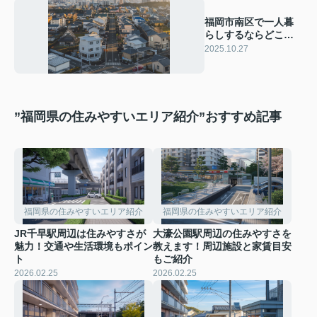
福岡市南区で一人暮
らしするならどこが
人気エリア？選び方
2025.10.27
や特徴を比較して紹
介
”福岡県の住みやすいエリア紹介”おすすめ記事
福岡県の住みやすいエリア紹介
福岡県の住みやすいエリア紹介
JR千早駅周辺は住みやすさが
大濠公園駅周辺の住みやすさを
魅力！交通や生活環境もポイン
教えます！周辺施設と家賃目安
ト
もご紹介
2026.02.25
2026.02.25