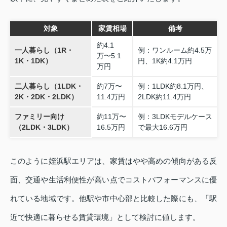
対象
家賃相場
備考
約4.1
一人暮らし（1R・
例：ワンルーム約4.5万
万〜5.1
1K・1DK）
円、1K約4.1万円
万円
二人暮らし（1LDK・
約7万〜
例：1LDK約8.1万円、
2K・2DK・2LDK）
11.4万円
2LDK約11.4万円
ファミリー向け
約11万〜
例：3LDKモデルケース
（2LDK・3LDK）
16.5万円
で最大16.6万円
このように姪浜駅エリアは、家賃はやや高めの傾向がある反
面、交通や生活利便性が高い点でコストパフォーマンスに優
れている地域です。他駅や市中心部と比較した際にも、「駅
近で快適に暮らせる賃貸環境」として検討に値します。