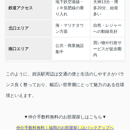
地下鉄空港線・
天神13分・博
鉄道アクセス
ＪＲ筑肥線の乗
多20分、始発
り入れ
多い
海・マリナタウ
自然・レジャー
北口エリア
ン方面
への動線良好
買い物や行政サ
公共・商業施設
南口エリア
ービスが徒歩圏
集中
内
このように、姪浜駅周辺は交通の便と生活のしやすさがバラ
ンス良く整っており、幅広い世帯層にとって魅力のある住環
境といえます。
▼仲介手数料無料のお部屋探しはこちら▼
仲介手数料無料｜福岡のお部屋探しはバックアップへ