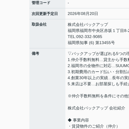
-
管理コード
2026年08月20日
次回更新予定日
取扱会社
株式会社バックアップ
福岡県福岡市中央区赤坂１丁目8-2
TEL:092-332-9085
福岡県知事 (6) 第13455号
備考
▽バックアップが選ばれる5つの
1.仲介手数料無料…貸主から手
2.福岡市の全物件に対応…SUU
3.初期費用のカード払い・分割
4.創業30年以上の実績…長年の
5.来店は不要…お部屋探しも手
※仲介手数料無料を条件にその他
株式会社バックアップ 会社紹介
◆ 事業内容
・賃貸物件のご紹介（仲介）