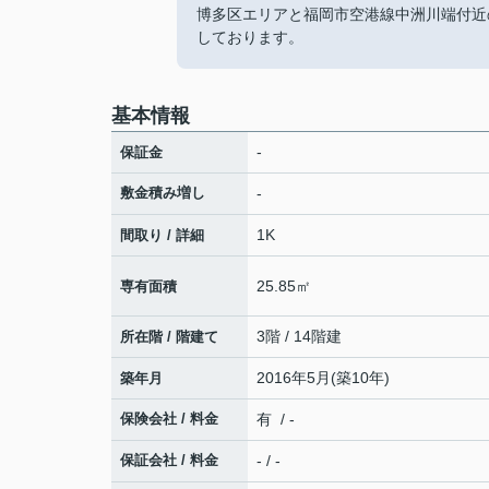
博多区エリアと福岡市空港線中洲川端付近
しております。
基本情報
-
保証金
敷金積み増し
-
1K
間取り / 詳細
25.85㎡
専有面積
3階 / 14階建
所在階 / 階建て
2016年5月(築10年)
築年月
保険会社 / 料金
有 / -
保証会社 / 料金
- / -