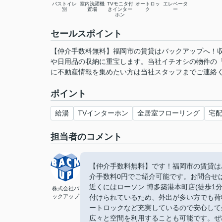
バストイレ
室内洗濯機
TVモニタ付
オートロッ
エレベータ
別
置場
きインター
ク
ー
ホン
セールスポイント
【仲介手数料無料】福岡市の賃貸はバックアップへ！
や日用品の収納に重宝します。当社イチオシの物件の
に不動産情報を集めたい方は当社スタッフまでご連絡
ポイント
給湯
TVインターホン
全居室フローリング
宅
担当者のコメント
【仲介手数料無料】です！福岡市の賃貸は
介手数料0円でご紹介可能です。お問合せは【
近くにはローソン 博多築港本町店(徒歩1
株式会社バ
ックアップ
付けられているため、外出が多い方でも荷
ートロックなど充実しているので安心して
広々と空間を利用することも可能です。ぜ