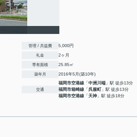
5,000円
管理 / 共益費
2ヶ月
礼金
25.85㎡
専有面積
2016年5月(築10年)
築年月
福岡市空港線
「
中洲川端
」駅 徒歩13分
福岡市箱崎線
「
呉服町
」駅 徒歩13分
交通
福岡市空港線
「
天神
」駅 徒歩18分