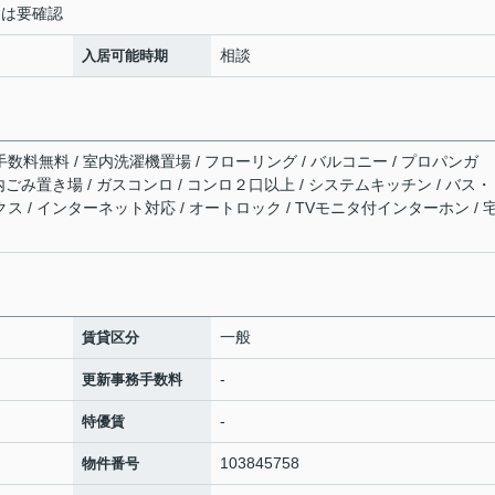
詳細は要確認
相談
入居可能時期
手数料無料 / 室内洗濯機置場 / フローリング / バルコニー / プロパンガ
敷地内ごみ置き場 / ガスコンロ / コンロ２口以上 / システムキッチン / バス
クス / インターネット対応 / オートロック / TVモニタ付インターホン / 
一般
賃貸区分
-
更新事務手数料
-
特優賃
103845758
物件番号