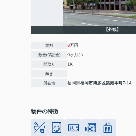
【外観】
8
万円
賃料
0ヶ月(-)
敷金(保証金)
1K
間取り
-
向き
福岡県
福岡市博多区
築港本町
7-14
所在地
物件の特徴