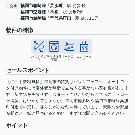
福岡市箱崎線
「
呉服町
」駅 徒歩4分
交通
福岡市空港線
「
祇園
」駅 徒歩7分
福岡市箱崎線
「
千代県庁口
」駅 徒歩11分
物件の特徴
バストイレ
室内洗濯機
オートロッ
エレベータ
別
置場
ク
ー
セールスポイント
【仲介手数料無料】福岡市の賃貸はバックアップへ！オートロッ
ク付き物件には部外者が無断で立ち入る事がない安心感がありま
す。新生活を失敗せず、スタートさせたいならこちらの「フロー
ラ博多」はいかがでしょうか。福岡市博多区や福岡市箱崎線呉服
町付近での楽しい暮らしがあなたを待っています。素敵なお部屋
を私達と一緒に見つけるために、まずはお問い合わせください。
ポイント