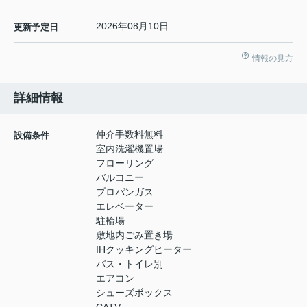
2026年08月10日
更新予定日
情報の見方
詳細情報
仲介手数料無料
設備条件
室内洗濯機置場
フローリング
バルコニー
プロパンガス
エレベーター
駐輪場
敷地内ごみ置き場
IHクッキングヒーター
バス・トイレ別
エアコン
シューズボックス
CATV