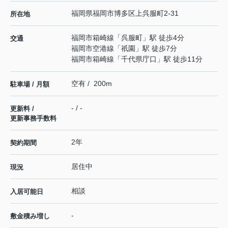
福岡県
福岡市博多区
上呉服町
2-31
所在地
福岡市箱崎線
「
呉服町
」駅 徒歩4分
交通
福岡市空港線
「
祇園
」駅 徒歩7分
福岡市箱崎線
「
千代県庁口
」駅 徒歩11分
空有 / 200m
駐車場 / 月額
- / -
更新料 /
更新事務手数料
2年
契約期間
居住中
現況
相談
入居可能日
-
敷金積み増し