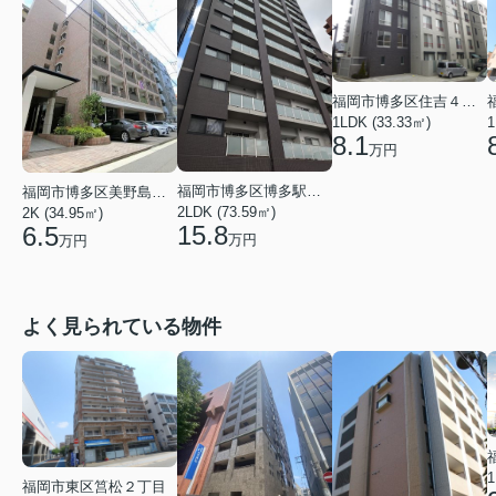
福岡市博多区住吉４丁目
1LDK (33.33㎡)
1
8.1
万円
福岡市博多区博多駅南２丁目
福岡市博多区美野島２丁目
2LDK (73.59㎡)
2K (34.95㎡)
15.8
6.5
万円
万円
よく見られている物件
1
福岡市東区筥松２丁目