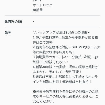
オートロック
角部屋
-
設備(その他)
▽バックアップが選ばれる5つの理由▼
備考
1.仲介手数料無料…貸主から手数料が出る物
件は全て無料！
2.福岡市の全物件に対応…SUUMOやホームズ
等に掲載の物件も紹介可能！
3.初期費用のカード払い・分割払い対応…お
気軽にご相談ください！
4.創業30年以上の実績…長年の実績と経験が
あるから、安心してご契約可能！
5.来店は不要…お部屋探しも手続きもオンラ
インと郵送に対応！郵送費は当社負担！
※仲介手数料無料を条件にその他費用のご請
求やサービスの加入等は必要ありません。ご
安心ください。