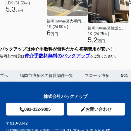
1DK (31.50㎡)
5.3
万円
福岡市中央区大手門３丁目
1R (24.90㎡)
福岡市中央区桜坂１丁目
6
1K (24.75㎡)
万円
5.2
万円
バックアップは仲介手数料が無料だから初期費用が安い！
仲介手数料無料のバックアップ
福岡市の賃貸は
をご覧ください。
プへ
福岡市博多区の賃貸物件一覧
フローラ博多
501
株式会社バックアップ
092-332-9085
お問い合わせ
〒810-0042
福岡県福岡市中央区赤坂１丁目8-23 アセェス赤坂ビル5F