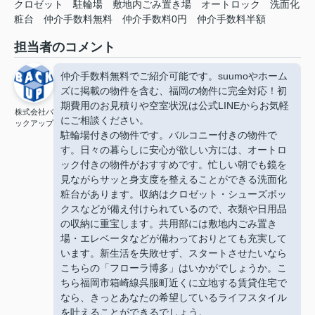
クロゼット
駐輪場
敷地内ごみ置き場
オートロック
洗面化
粧台
仲介手数料無料
仲介手数料0円
仲介手数料半額
担当者のコメント
仲介手数料無料でご紹介可能です。suumoやホーム
ズに掲載の物件を含む、福岡の物件に完全対応！初
期費用のお見積りや空室状況は公式LINEからお気軽
株式会社バ
にご相談ください。
ックアップ
駐輪場付きの物件です。バルコニー付きの物件で
す。日々の暮らしに安心が欲しい方には、オートロ
ック付きの物件がおすすめです。忙しい朝でも鏡を
見ながらサッと身支度を整えることができる洗面化
粧台があります。収納はクロゼット・シューズボッ
クスなどが備え付けられているので、衣類や日用品
の収納に重宝します。共用部には敷地内ごみ置き
場・エレベータなどが備わっておりとても充実して
います。新生活を失敗せず、スタートさせたいなら
こちらの「フローラ博多」はいかがでしょうか。こ
ちら福岡市箱崎線呉服町近くに立地する賃貸住宅で
なら、きっとあなたの希望しているライフスタイル
を叶えることができるでしょう。