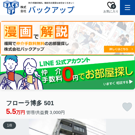
0
お気に入り
フローラ博多 501
5.5
万円
管理/共益費 3,000円
1
/
8