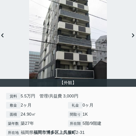
【外観】
5.5万円 管理/共益費 3,000円
賃料
2ヶ月
0ヶ月
敷金
礼金
24.90㎡
1K
面積
間取り
築27年
5階/9階建
築年数
所在階
福岡県
福岡市博多区
上呉服町
2-31
所在地