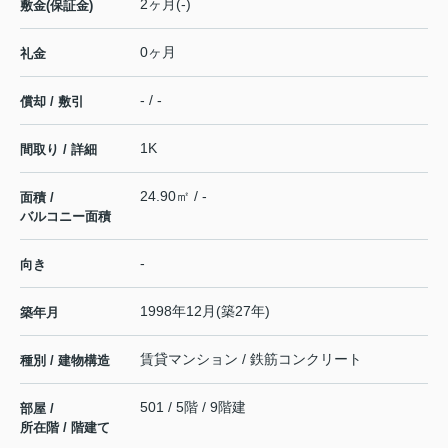
2ヶ月(-)
敷金(保証金)
0ヶ月
礼金
- / -
償却 / 敷引
1K
間取り / 詳細
24.90㎡ / -
面積 /
バルコニー面積
-
向き
1998年12月(築27年)
築年月
賃貸マンション / 鉄筋コンクリート
種別 / 建物構造
501 / 5階 / 9階建
部屋 /
所在階 / 階建て