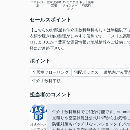
バストイレ
室内洗濯機
TVモニタ付
ネット使用
別
置場
きインター
料無料
ホン
セールスポイント
【こちらのお部屋も仲介手数料無料もしくは半額以下
衣類や履き物の整理がしやすく便利です。「スリム高
せしませんか？豊富な賃貸情報と地域情報をご提供し
軽にご連絡下さい。
ポイント
全居室フローリング
宅配ボックス
敷地内ごみ置
仲介手数料半額
担当者のコメント
仲介手数料無料でご紹介可能です。suu
見積りや空室状況は公式LINEからお気軽
防犯対策もバッチリなマンションタイプの
株式会社バ
ックアップ