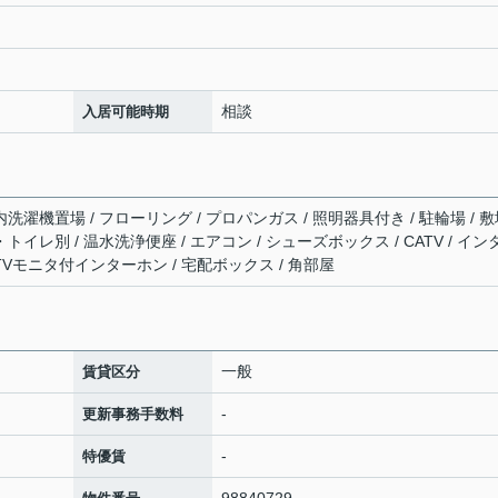
相談
入居可能時期
内洗濯機置場 / フローリング / プロパンガス / 照明器具付き / 駐輪場 / 
トイレ別 / 温水洗浄便座 / エアコン / シューズボックス / CATV / イン
TVモニタ付インターホン / 宅配ボックス / 角部屋
一般
賃貸区分
-
更新事務手数料
-
特優賃