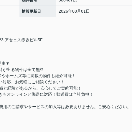
98840729
物件番号
2026年08月01日
情報更新日
3 アセェス赤坂ビル5F
理由▼
数料が出る物件は全て無料！
MOやホームズ等に掲載の物件も紹介可能！
払い対応…お気軽にご相談ください！
実績と経験があるから、安心してご契約可能！
続きもオンラインと郵送に対応！郵送費は当社負担！
費用のご請求やサービスの加入等は必要ありません。ご安心ください。