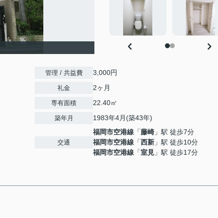
3,000円
管理 / 共益費
2ヶ月
礼金
22.40㎡
専有面積
1983年4月(築43年)
築年月
福岡市空港線
「
藤崎
」駅 徒歩7分
福岡市空港線
「
西新
」駅 徒歩10分
交通
福岡市空港線
「
室見
」駅 徒歩17分