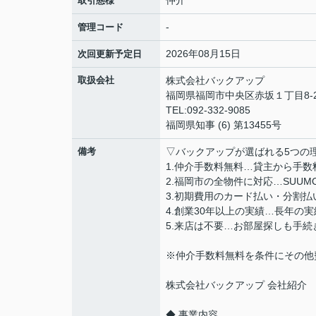
仲介
取引態様
-
管理コード
2026年08月15日
次回更新予定日
取扱会社
株式会社バックアップ
福岡県福岡市中央区赤坂１丁目8-2
TEL:092-332-9085
福岡県知事 (6) 第13455号
備考
▽バックアップが選ばれる5つの
1.仲介手数料無料…貸主から手
2.福岡市の全物件に対応…SUU
3.初期費用のカード払い・分割
4.創業30年以上の実績…長年の
5.来店は不要…お部屋探しも手
※仲介手数料無料を条件にその他
株式会社バックアップ 会社紹介
◆ 事業内容