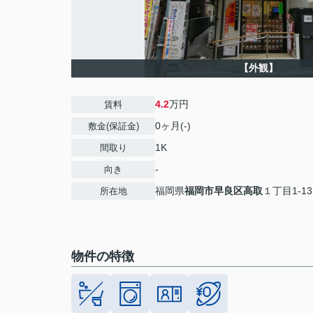
【外観】
4.2
万円
賃料
0ヶ月(-)
敷金(保証金)
1K
間取り
-
向き
福岡県
福岡市早良区
高取
１丁目1-13
所在地
物件の特徴