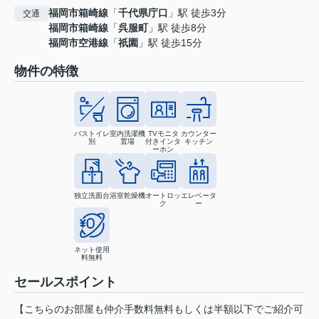
福岡市箱崎線
「
千代県庁口
」駅 徒歩3分
交通
福岡市箱崎線
「
呉服町
」駅 徒歩8分
福岡市空港線
「
祇園
」駅 徒歩15分
物件の特徴
バストイレ
室内洗濯機
TVモニタ
カウンター
別
置場
付きインタ
キッチン
ーホン
独立洗面台
浴室乾燥機
オートロッ
エレベータ
ク
ー
ネット使用
料無料
セールスポイント
【こちらのお部屋も仲介手数料無料もしくは半額以下でご紹介可