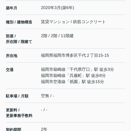
2020年3月(築6年)
築年月
賃貸マンション / 鉄筋コンクリート
種別 / 建物構造
2階 / 2階 / 11階建
部屋 /
所在階 / 階建て
福岡県
福岡市博多区
千代
２丁目15-15
所在地
福岡市箱崎線
「
千代県庁口
」駅 徒歩3分
交通
福岡市箱崎線
「
呉服町
」駅 徒歩8分
福岡市空港線
「
祇園
」駅 徒歩15分
空無 / -
駐車場 / 月額
- / -
更新料 /
更新事務手数料
2年
契約期間