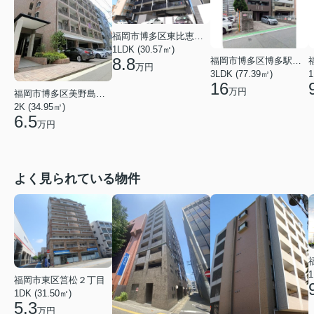
福岡市博多区東比恵４丁目
1LDK (30.57㎡)
8.8
福岡市博多区博多駅南３丁目
万円
3LDK (77.39㎡)
1
16
万円
福岡市博多区美野島２丁目
2K (34.95㎡)
6.5
万円
よく見られている物件
1
福岡市東区筥松２丁目
1DK (31.50㎡)
5.3
万円