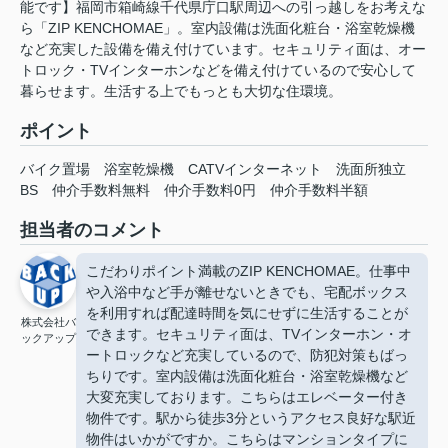
能です】福岡市箱崎線千代県庁口駅周辺への引っ越しをお考えな
ら「ZIP KENCHOMAE」。室内設備は洗面化粧台・浴室乾燥機
など充実した設備を備え付けています。セキュリティ面は、オー
トロック・TVインターホンなどを備え付けているので安心して
暮らせます。生活する上でもっとも大切な住環境。
ポイント
バイク置場
浴室乾燥機
CATVインターネット
洗面所独立
BS
仲介手数料無料
仲介手数料0円
仲介手数料半額
担当者のコメント
こだわりポイント満載のZIP KENCHOMAE。仕事中
や入浴中など手が離せないときでも、宅配ボックス
を利用すれば配達時間を気にせずに生活することが
株式会社バ
できます。セキュリティ面は、TVインターホン・オ
ックアップ
ートロックなど充実しているので、防犯対策もばっ
ちりです。室内設備は洗面化粧台・浴室乾燥機など
大変充実しております。こちらはエレベーター付き
物件です。駅から徒歩3分というアクセス良好な駅近
物件はいかがですか。こちらはマンションタイプに