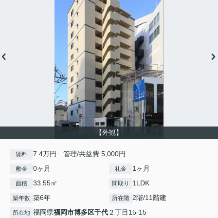
【外観】
7.4万円 管理/共益費 5,000円
賃料
0ヶ月
1ヶ月
敷金
礼金
33.55㎡
1LDK
面積
間取り
築6年
2階/11階建
築年数
所在階
福岡県
福岡市博多区
千代
２丁目15-15
所在地