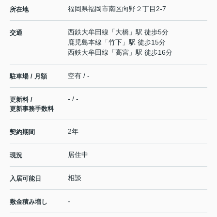
福岡県
福岡市南区
向野
２丁目2-7
所在地
西鉄大牟田線
「
大橋
」駅 徒歩5分
交通
鹿児島本線
「
竹下
」駅 徒歩15分
西鉄大牟田線
「
高宮
」駅 徒歩16分
空有 / -
駐車場 / 月額
- / -
更新料 /
更新事務手数料
2年
契約期間
居住中
現況
相談
入居可能日
-
敷金積み増し