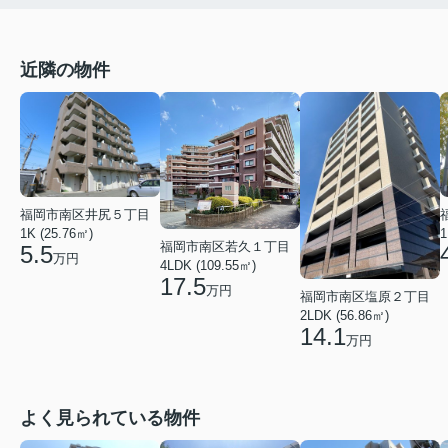
近隣の物件
福岡市南区井尻５丁目
1K (25.76㎡)
1
福岡市南区若久１丁目
5.5
万円
4LDK (109.55㎡)
17.5
万円
福岡市南区塩原２丁目
2LDK (56.86㎡)
14.1
万円
よく見られている物件