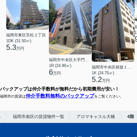
1
福岡市東区筥松２丁目
1DK (31.50㎡)
5.3
万円
福岡市中央区大手門３丁目
1R (24.90㎡)
福岡市中央区桜坂１丁目
6
1K (24.75㎡)
万円
5.2
万円
バックアップは仲介手数料が無料だから初期費用が安い！
仲介手数料無料のバックアップ
福岡市の賃貸は
をご覧ください。
へ
福岡市南区の賃貸物件一覧
アロマキャスル大橋
4階