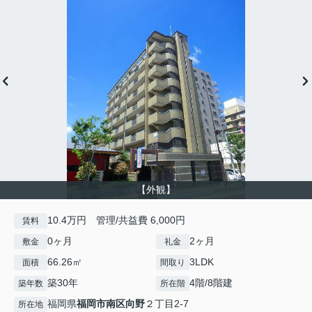
【外観】
10.4万円 管理/共益費 6,000円
賃料
0ヶ月
2ヶ月
敷金
礼金
66.26㎡
3LDK
面積
間取り
築30年
4階/8階建
築年数
所在階
福岡県
福岡市南区
向野
２丁目2-7
所在地