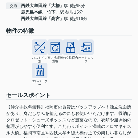
西鉄大牟田線
「
大橋
」駅 徒歩5分
交通
鹿児島本線
「
竹下
」駅 徒歩15分
西鉄大牟田線
「
高宮
」駅 徒歩16分
物件の特徴
バストイレ
室内洗濯機
独立洗面台
オートロッ
別
置場
ク
エレベータ
ー
セールスポイント
【仲介手数料無料】福岡市の賃貸はバックアップへ！独立洗面所
があり、身だしなみを整えるのにもお使いいただけます。収納は
クロゼット・シューズボックスなど豊富なので、衣類や履き物の
整理がしやすく便利です。こだわりポイント満載のアロマキャス
ル大橋。福岡市南区や西鉄大牟田線大橋付近での楽しい暮らしが