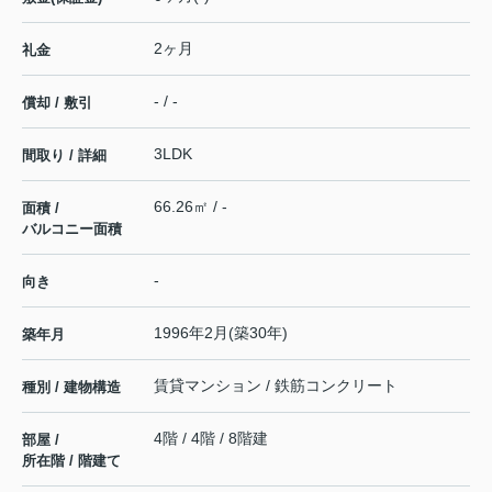
2ヶ月
礼金
- / -
償却 / 敷引
3LDK
間取り / 詳細
66.26㎡ / -
面積 /
バルコニー面積
-
向き
1996年2月(築30年)
築年月
賃貸マンション / 鉄筋コンクリート
種別 / 建物構造
4階 / 4階 / 8階建
部屋 /
所在階 / 階建て