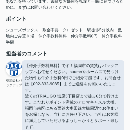
あなたを待っています。素敵なお部屋を私達と一緒に見つけるた
めに、まずはお問い合わせください。
ポイント
シューズボックス
敷金不要
クロゼット
駅徒歩5分以内
敷
地内ごみ置き場
仲介手数料無料
仲介手数料0円
仲介手数料
半額
担当者のコメント
【仲介手数料無料】です！福岡市の賃貸はバックア
ップへお任せください。suumoやホームズで見つけ
た物件も仲介手数料0円でご紹介可能です。お問合せ
株式会社バ
は【092-332-9085】までご連絡をお願いいたしま
ックアップ
す。
近くのTRIAL GO 塩原3丁目店まで徒歩6分で行けま
す。こだわりポイント満載のアロマキャスル大橋。
福岡市南区にある西鉄大牟田線大橋周辺でお住まい
をお探しなら、当社にお任せ下さい。当社はお客様
に満足していただけるようしっかりとサポート致し
ます。