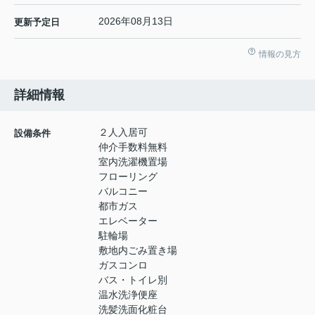
2026年08月13日
更新予定日
情報の見方
詳細情報
２人入居可
設備条件
仲介手数料無料
室内洗濯機置場
フローリング
バルコニー
都市ガス
エレベーター
駐輪場
敷地内ごみ置き場
ガスコンロ
バス・トイレ別
温水洗浄便座
洗髪洗面化粧台