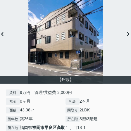
【外観】
9万円 管理/共益費 3,000円
賃料
0ヶ月
2ヶ月
敷金
礼金
43.98㎡
2LDK
面積
間取り
築26年
3階/3階建
築年数
所在階
福岡県
福岡市早良区
高取
１丁目18-1
所在地