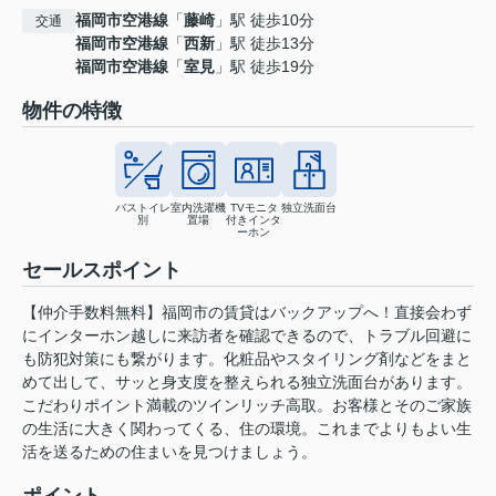
福岡市空港線
「
藤崎
」駅 徒歩10分
交通
福岡市空港線
「
西新
」駅 徒歩13分
福岡市空港線
「
室見
」駅 徒歩19分
物件の特徴
バストイレ
室内洗濯機
TVモニタ
独立洗面台
別
置場
付きインタ
ーホン
セールスポイント
【仲介手数料無料】福岡市の賃貸はバックアップへ！直接会わず
にインターホン越しに来訪者を確認できるので、トラブル回避に
も防犯対策にも繋がります。化粧品やスタイリング剤などをまと
めて出して、サッと身支度を整えられる独立洗面台があります。
こだわりポイント満載のツインリッチ高取。お客様とそのご家族
の生活に大きく関わってくる、住の環境。これまでよりもよい生
活を送るための住まいを見つけましょう。