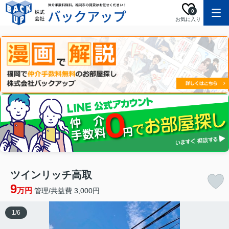
0
お気に入り
ツインリッチ高取
9
万円
管理/共益費 3,000円
1
/
6