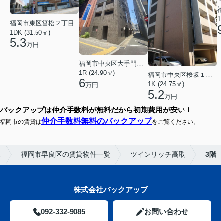
1
福岡市東区筥松２丁目
1DK (31.50㎡)
5.3
万円
福岡市中央区大手門３丁目
1R (24.90㎡)
福岡市中央区桜坂１丁目
6
1K (24.75㎡)
万円
5.2
万円
バックアップは仲介手数料が無料だから初期費用が安い！
仲介手数料無料のバックアップ
福岡市の賃貸は
をご覧ください。
へ
福岡市早良区の賃貸物件一覧
ツインリッチ高取
3階
株式会社バックアップ
092-332-9085
お問い合わせ