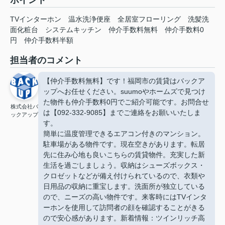
ポイント
TVインターホン
温水洗浄便座
全居室フローリング
洗髪洗
面化粧台
システムキッチン
仲介手数料無料
仲介手数料0
円
仲介手数料半額
担当者のコメント
【仲介手数料無料】です！福岡市の賃貸はバックア
ップへお任せください。suumoやホームズで見つけ
た物件も仲介手数料0円でご紹介可能です。お問合せ
株式会社バ
は【092-332-9085】までご連絡をお願いいたしま
ックアップ
す。
簡単に温度管理できるエアコン付きのマンション。
駐車場がある物件です。現在空きがあります。転居
先に住み心地も良いこちらの賃貸物件。充実した新
生活を過ごしましょう。収納はシューズボックス・
クロゼットなどが備え付けられているので、衣類や
日用品の収納に重宝します。洗面所が独立している
ので、ニーズの高い物件です。来客時にはTVインタ
ーホンを使用して訪問者の顔を確認することがきる
ので安心感があります。新着情報：ツインリッチ高