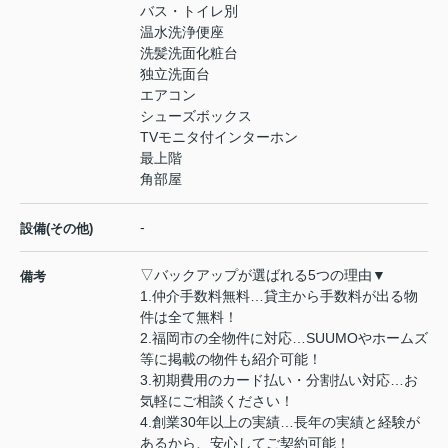
バス・トイレ別
温水洗浄便座
洗髪洗面化粧台
独立洗面台
エアコン
シューズボックス
TVモニタ付インターホン
最上階
角部屋
-
設備(その他)
▽バックアップが選ばれる5つの理由▼
備考
1.仲介手数料無料…貸主から手数料が出る物
件は全て無料！
2.福岡市の全物件に対応…SUUMOやホームズ
等に掲載の物件も紹介可能！
3.初期費用のカード払い・分割払い対応…お
気軽にご相談ください！
4.創業30年以上の実績…長年の実績と経験が
あるから、安心してご契約可能！