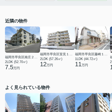
近隣の物件
福岡市早良区藤崎１丁目
福岡市早良区室見１丁目
福岡市早良区南庄２丁目
1LDK (44.72㎡)
2LDK (57.26㎡)
2LDK (52.70㎡)
2
11
12
万円
万円
7.5
万円
よく見られている物件