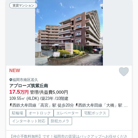
賃貸マンション
NEW
福岡市南区若久
アプローズ筑紫丘南
17.5
万円
管理/共益費5,000円
109.55㎡ (4LDK) /築23年 /10階建
西鉄大牟田線「高宮」駅 徒歩20分
西鉄大牟田線「大橋」駅 徒歩22分
駐輪場
オートロック
エレベーター
宅配ボックス
インターネット対応
防犯カメラ
【仲介手数料無料】です！福岡市の賃貸はバックアップへお任せくださ