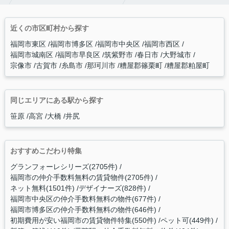
近くの市区町村から探す
福岡市東区
福岡市博多区
福岡市中央区
福岡市西区
福岡市城南区
福岡市早良区
筑紫野市
春日市
大野城市
宗像市
古賀市
糸島市
那珂川市
糟屋郡篠栗町
糟屋郡粕屋町
同じエリアにある駅から探す
笹原
高宮
大橋
井尻
おすすめこだわり特集
グランフォーレシリーズ(2705件)
福岡市の仲介手数料無料の賃貸物件(2705件)
ネット無料(1501件)
デザイナーズ(828件)
福岡市中央区の仲介手数料無料の物件(677件)
福岡市博多区の仲介手数料無料の物件(646件)
初期費用が安い福岡市の賃貸物件特集(550件)
ペット可(449件)