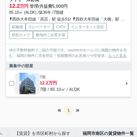
12.2
万円
管理/共益費5,000円
85.10㎡ (4LDK) /築36年 /7階建
西鉄大牟田線「高宮」駅 徒歩5分
西鉄大牟田線「大橋」駅 徒歩15分
駐輪場
エレベーター
CATV
インターネット対応
防犯カメラ
敷地内ごみ置き場
仲介手数料無料でご紹介可能です。suumoやホームズに掲載の物件を含
む、福岡の物件に完全対応！初期費用のお見積りや空室状...
もっと見る
募集中の部屋
7階
12.2万円
7階 / 85.10㎡ / 4LDK
1
へ
【賃貸】を市区町村から探す
福岡市南区の賃貸物件一覧