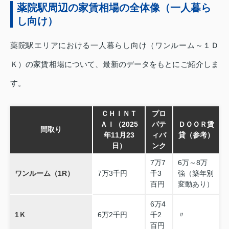
薬院駅周辺の家賃相場の全体像（一人暮ら
し向け）
薬院駅エリアにおける一人暮らし向け（ワンルーム～１Ｄ
Ｋ）の家賃相場について、最新のデータをもとにご紹介しま
す。
ＣＨＩＮＴ
プロ
ＡＩ（2025
パテ
ＤＯＯＲ賃
間取り
年11月23
ィバ
貸（参考）
日）
ンク
7万7
6万～8万
ワンルーム（1R）
7万3千円
千3
強（築年別
百円
変動あり）
6万4
1Ｋ
6万2千円
千2
〃
百円