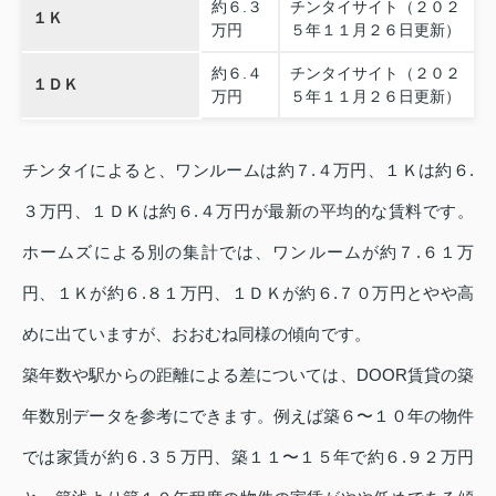
約６.３
チンタイサイト（２０２
１Ｋ
万円
５年１１月２６日更新）
約６.４
チンタイサイト（２０２
１ＤＫ
万円
５年１１月２６日更新）
チンタイによると、ワンルームは約７.４万円、１Ｋは約６.
３万円、１ＤＫは約６.４万円が最新の平均的な賃料です。
ホームズによる別の集計では、ワンルームが約７.６１万
円、１Ｋが約６.８１万円、１ＤＫが約６.７０万円とやや高
めに出ていますが、おおむね同様の傾向です。
築年数や駅からの距離による差については、DOOR賃貸の築
年数別データを参考にできます。例えば築６〜１０年の物件
では家賃が約６.３５万円、築１１〜１５年で約６.９２万円