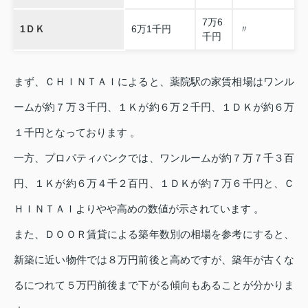
7万6
1ＤＫ
6万1千円
〃
千円
まず、ＣＨＩＮＴＡＩによると、薬院駅の家賃相場はワンル
ームが約７万３千円、１Ｋが約６万２千円、１ＤＫが約６万
１千円となっております 。
一方、プロパティバンクでは、ワンルームが約７万７千３百
円、１Ｋが約６万４千２百円、１ＤＫが約７万６千円と、Ｃ
ＨＩＮＴＡＩよりやや高めの数値が示されています 。
また、ＤＯＯＲ賃貸による築年数別の相場を参考にすると、
新築に近い物件では８万円前後と高めですが、築年が古くな
るにつれて５万円前後まで下がる傾向もあることが分かりま