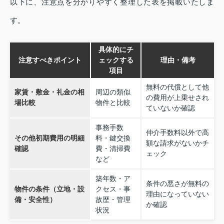
以下に、注意点を分かりやすく整理した表を掲載いたしま
す。
具体的にチ
注意すべきポイント
ェックする
理由・備考
項目
無料の代償として他
家賃・敷金・礼金の相
周辺の類似
の費用が上乗せされ
場比較
物件と比較
ていないか確認
事務手数
仲介手数料以外で高
その他初期費用の明細
料・鍵交換
額な請求がないかチ
確認
費・清掃費
ェック
など
築年数・ア
条件の悪さが無料の
物件の条件（立地・設
クセス・事
理由になっていない
備・安全性）
故歴・管理
か確認
状況