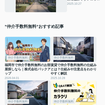
はどこ？子育てしやす
2025.10.27
い街の特徴も紹介
”仲介手数料無料”おすすめ記事
仲介手数料無料
仲介手数料無料
福岡市で仲介手数料無料のお部
賃貸で仲介手数料無料の仕組み
屋探しなら｜株式会社バックア
とは？仕組みや注意点をわかり
ップ
やすく解説
2026.04.01
2025.10.28
仲介手数料無料
仲介手数料無料