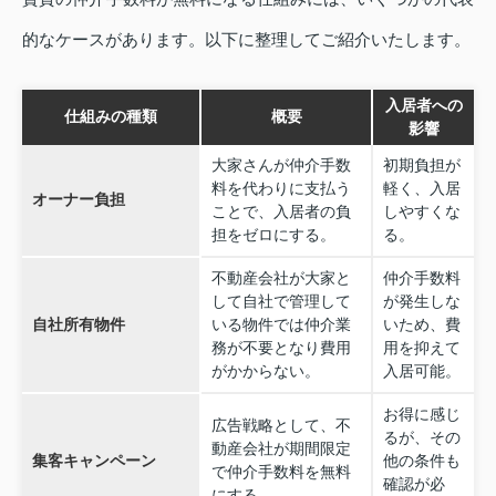
的なケースがあります。以下に整理してご紹介いたします。
入居者への
仕組みの種類
概要
影響
大家さんが仲介手数
初期負担が
料を代わりに支払う
軽く、入居
オーナー負担
ことで、入居者の負
しやすくな
担をゼロにする。
る。
不動産会社が大家と
仲介手数料
して自社で管理して
が発生しな
自社所有物件
いる物件では仲介業
いため、費
務が不要となり費用
用を抑えて
がかからない。
入居可能。
お得に感じ
広告戦略として、不
るが、その
動産会社が期間限定
集客キャンペーン
他の条件も
で仲介手数料を無料
確認が必
にする。