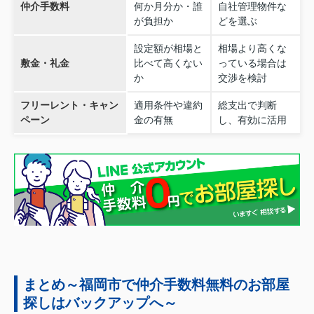
仲介手数料
何か月分か・誰
自社管理物件な
が負担か
どを選ぶ
設定額が相場と
相場より高くな
敷金・礼金
比べて高くない
っている場合は
か
交渉を検討
フリーレント・キャン
適用条件や違約
総支出で判断
ペーン
金の有無
し、有効に活用
まとめ～福岡市で仲介手数料無料のお部屋
探しはバックアップへ～