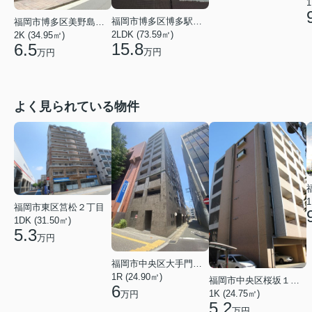
1
福岡市博多区博多駅南２丁目
福岡市博多区美野島２丁目
2LDK (73.59㎡)
2K (34.95㎡)
15.8
6.5
万円
万円
よく見られている物件
1
福岡市東区筥松２丁目
1DK (31.50㎡)
5.3
万円
福岡市中央区大手門３丁目
1R (24.90㎡)
福岡市中央区桜坂１丁目
6
1K (24.75㎡)
万円
5.2
万円