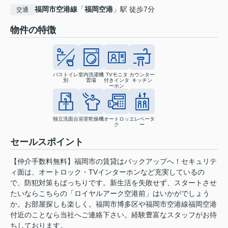
福岡市空港線
「
福岡空港
」駅 徒歩7分
交通
物件の特徴
バストイレ
室内洗濯機
TVモニタ
カウンター
別
置場
付きインタ
キッチン
ーホン
独立洗面台
浴室乾燥機
オートロッ
エレベータ
ク
ー
セールスポイント
【仲介手数料無料】福岡市の賃貸はバックアップへ！セキュリテ
ィ面は、オートロック・TVインターホンなど充実しているの
で、防犯対策もばっちりです。新生活を失敗せず、スタートさせ
たいならこちらの「ロイヤルアーク空港前」はいかがでしょう
か。お部屋探しも楽しく。福岡市博多区や福岡市空港線福岡空港
付近のことなら当社へご連絡下さい。経験豊富なスタッフがお待
ちしております。