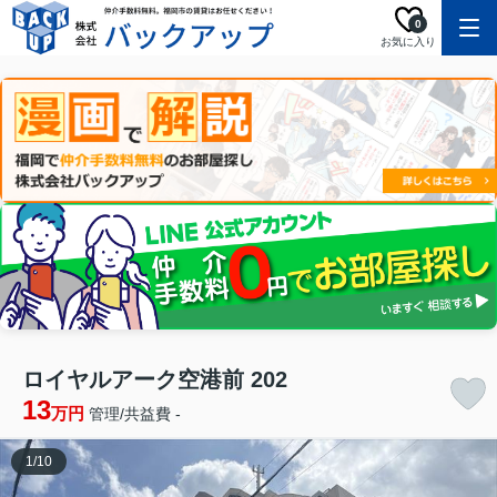
0
お気に入り
ロイヤルアーク空港前 202
13
万円
管理/共益費 -
1
/
10