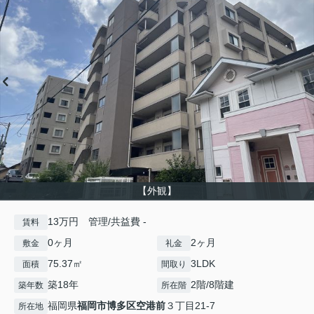
【外観】
13万円 管理/共益費 -
賃料
0ヶ月
2ヶ月
敷金
礼金
75.37㎡
3LDK
面積
間取り
築18年
2階/8階建
築年数
所在階
福岡県
福岡市博多区
空港前
３丁目21-7
所在地