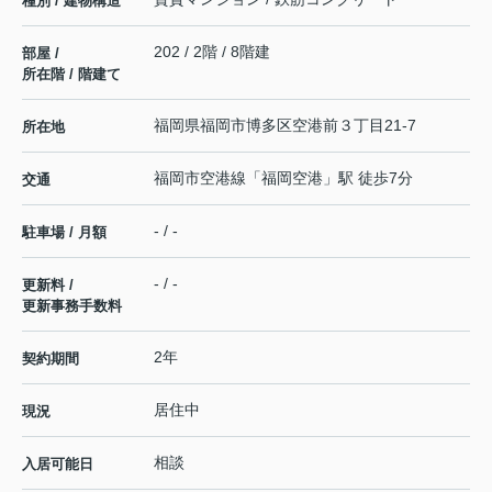
種別 / 建物構造
202 / 2階 / 8階建
部屋 /
所在階 / 階建て
福岡県
福岡市博多区
空港前
３丁目21-7
所在地
福岡市空港線
「
福岡空港
」駅 徒歩7分
交通
- / -
駐車場 / 月額
- / -
更新料 /
更新事務手数料
2年
契約期間
居住中
現況
相談
入居可能日