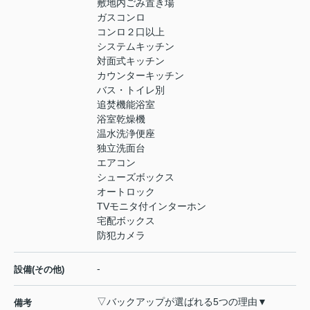
敷地内ごみ置き場
ガスコンロ
コンロ２口以上
システムキッチン
対面式キッチン
カウンターキッチン
バス・トイレ別
追焚機能浴室
浴室乾燥機
温水洗浄便座
独立洗面台
エアコン
シューズボックス
オートロック
TVモニタ付インターホン
宅配ボックス
防犯カメラ
-
設備(その他)
▽バックアップが選ばれる5つの理由▼
備考