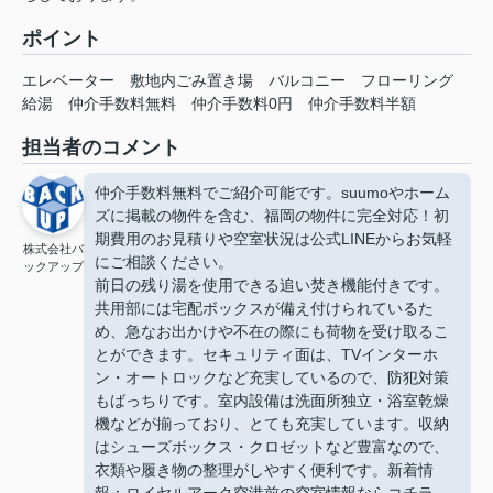
ポイント
エレベーター
敷地内ごみ置き場
バルコニー
フローリング
給湯
仲介手数料無料
仲介手数料0円
仲介手数料半額
担当者のコメント
仲介手数料無料でご紹介可能です。suumoやホーム
ズに掲載の物件を含む、福岡の物件に完全対応！初
期費用のお見積りや空室状況は公式LINEからお気軽
株式会社バ
にご相談ください。
ックアップ
前日の残り湯を使用できる追い焚き機能付きです。
共用部には宅配ボックスが備え付けられているた
め、急なお出かけや不在の際にも荷物を受け取るこ
とができます。セキュリティ面は、TVインターホ
ン・オートロックなど充実しているので、防犯対策
もばっちりです。室内設備は洗面所独立・浴室乾燥
機などが揃っており、とても充実しています。収納
はシューズボックス・クロゼットなど豊富なので、
衣類や履き物の整理がしやすく便利です。新着情