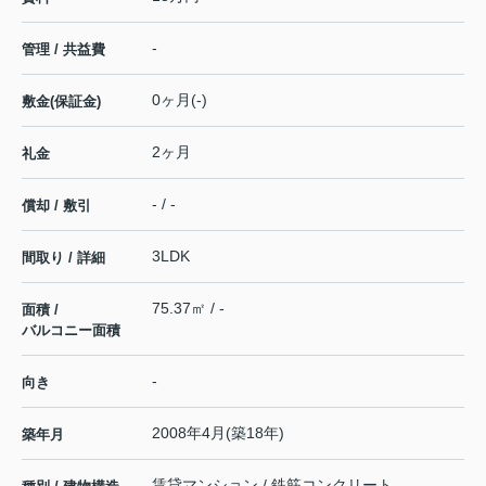
-
管理 / 共益費
0ヶ月(-)
敷金(保証金)
2ヶ月
礼金
- / -
償却 / 敷引
3LDK
間取り / 詳細
75.37㎡ / -
面積 /
バルコニー面積
-
向き
2008年4月(築18年)
築年月
賃貸マンション / 鉄筋コンクリート