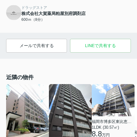
ドラッグストア
株式会社大賀薬局粕屋別府調剤店
600ｍ（8分）
メールで共有する
LINEで共有する
近隣の物件
福岡市博多区東比恵４丁目
1LDK (30.57㎡)
8.8
万円