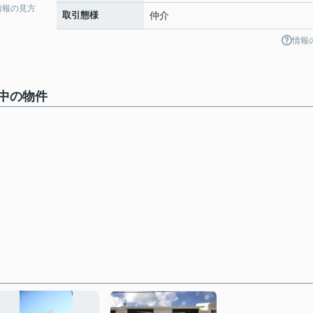
情報の見方
取引態様
仲介
情報
中の物件