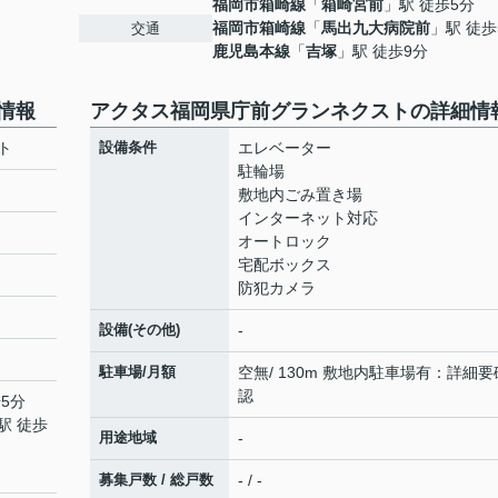
福岡市箱崎線
「
箱崎宮前
」駅 徒歩5分
福岡市箱崎線
「
馬出九大病院前
」駅 徒歩
交通
鹿児島本線
「
吉塚
」駅 徒歩9分
情報
アクタス福岡県庁前グランネクストの詳細情
ト
設備条件
エレベーター
駐輪場
敷地内ごみ置き場
インターネット対応
オートロック
宅配ボックス
防犯カメラ
設備(その他)
-
駐車場/月額
空無/ 130m 敷地内駐車場有：詳細要
認
5分
駅 徒歩
用途地域
-
募集戸数 / 総戸数
- / -