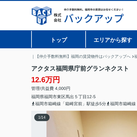
トップ
エリアから探す
｜【仲介手数料無料】福岡の賃貸物件はバックアップへ
アクタス福岡県庁前グランネクスト
12.6万円
管理/共益費 4,000円
福岡県
福岡市東区
馬出
５丁目12-5
福岡市箱崎線「箱崎宮前」駅徒歩5分
福岡市箱崎線
1
/
14