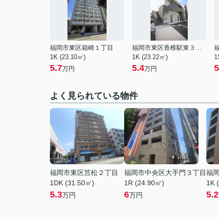
福岡市東区箱崎１丁目
福岡市東区香椎駅東３丁目
1K (23.10㎡)
1K (23.22㎡)
1
5.7
5.4
5
万円
万円
よく見られている物件
福岡市東区筥松２丁目
福岡市中央区大手門３丁目
福
1DK (31.50㎡)
1R (24.90㎡)
1K 
5.3
6
5.2
万円
万円