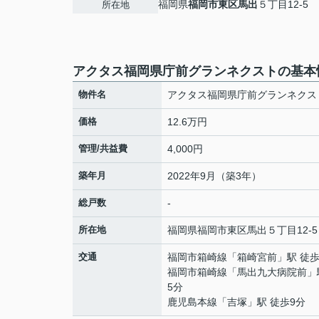
福岡県
福岡市東区
馬出
５丁目12-5
所在地
アクタス福岡県庁前グランネクストの基本
物件名
アクタス福岡県庁前グランネクス
価格
12.6万円
管理/共益費
4,000円
築年月
2022年9月（築3年）
総戸数
-
所在地
福岡県
福岡市東区
馬出
５丁目12-5
交通
福岡市箱崎線
「
箱崎宮前
」駅 徒歩
福岡市箱崎線
「
馬出九大病院前
」
5分
鹿児島本線
「
吉塚
」駅 徒歩9分