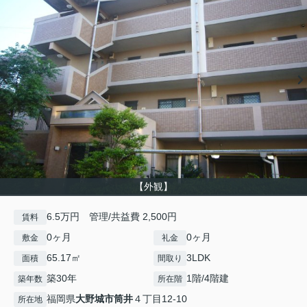
【外観】
6.5万円 管理/共益費 2,500円
賃料
0ヶ月
0ヶ月
敷金
礼金
65.17㎡
3LDK
面積
間取り
築30年
1階/4階建
築年数
所在階
福岡県
大野城市
筒井
４丁目12-10
所在地