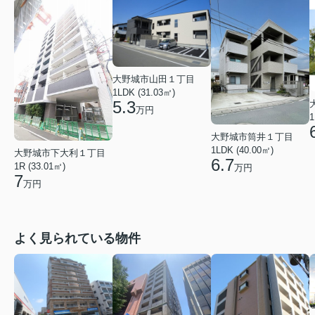
大野城市山田１丁目
1LDK (31.03㎡)
5.3
万円
1
大野城市筒井１丁目
1LDK (40.00㎡)
大野城市下大利１丁目
6.7
1R (33.01㎡)
万円
7
万円
よく見られている物件