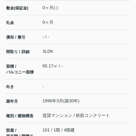
0ヶ月(-)
敷金(保証金)
0ヶ月
礼金
- / -
償却 / 敷引
3LDK
間取り / 詳細
65.17㎡ / -
面積 /
バルコニー面積
-
向き
1996年3月(築30年)
築年月
賃貸マンション / 鉄筋コンクリート
種別 / 建物構造
101 / 1階 / 4階建
部屋 /