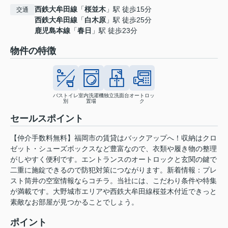
西鉄大牟田線
「
桜並木
」駅 徒歩15分
交通
西鉄大牟田線
「
白木原
」駅 徒歩25分
鹿児島本線
「
春日
」駅 徒歩23分
物件の特徴
バストイレ
室内洗濯機
独立洗面台
オートロッ
別
置場
ク
セールスポイント
【仲介手数料無料】福岡市の賃貸はバックアップへ！収納はクロ
ゼット・シューズボックスなど豊富なので、衣類や履き物の整理
がしやすく便利です。エントランスのオートロックと玄関の鍵で
二重に施錠できるので防犯対策につながります。新着情報：プレ
スト筒井の空室情報ならコチラ。当社には、こだわり条件や特集
が満載です。大野城市エリアや西鉄大牟田線桜並木付近できっと
素敵なお部屋が見つかることでしょう。
ポイント