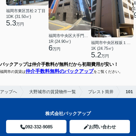
1
福岡市東区筥松２丁目
1DK (31.50㎡)
5.3
万円
福岡市中央区大手門３丁目
1R (24.90㎡)
福岡市中央区桜坂１丁目
6
1K (24.75㎡)
万円
5.2
万円
バックアップは仲介手数料が無料だから初期費用が安い！
仲介手数料無料のバックアップ
福岡市の賃貸は
をご覧ください。
アップへ
大野城市の賃貸物件一覧
プレスト筒井
101
株式会社バックアップ
092-332-9085
お問い合わせ