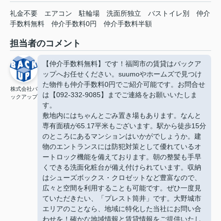
礼金不要
エアコン
駐輪場
洗面所独立
バストイレ別
仲介
手数料無料
仲介手数料0円
仲介手数料半額
担当者のコメント
【仲介手数料無料】です！福岡市の賃貸はバックア
ップへお任せください。suumoやホームズで見つけ
た物件も仲介手数料0円でご紹介可能です。お問合せ
株式会社バ
は【092-332-9085】までご連絡をお願いいたしま
ックアップ
す。
敷地内にはちゃんとごみ置き場もあります。なんと
専有面積が65.17平米もございます。駅から徒歩15分
のところにあるマンションはいかがでしょうか。建
物のエントランスには防犯対策として優れているオ
ートロック機能を備えております。朝の整髪も手早
くできる洗面化粧台が備え付けられています。収納
はシューズボックス・クロゼットなど豊富なので、
広々と空間を利用することも可能です。ぜひ一度見
ていただきたい、「プレスト筒井」です。大野城市
エリアのことなら、地域に特化した当社にお問い合
わせを！確かな地域情報と賃貸情報をご提供いたし