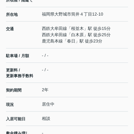
所在階 / 階建て
福岡県
大野城市
筒井
４丁目12-10
所在地
西鉄大牟田線
「
桜並木
」駅 徒歩15分
交通
西鉄大牟田線
「
白木原
」駅 徒歩25分
鹿児島本線
「
春日
」駅 徒歩23分
- / -
駐車場 / 月額
- / -
更新料 /
更新事務手数料
2年
契約期間
居住中
現況
相談
入居可能日
-
敷金積み増し