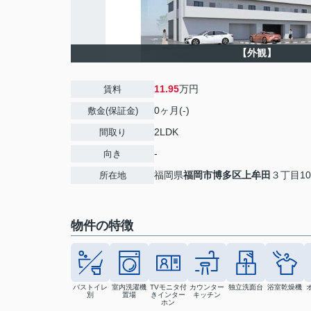
【外観】
11.95
万円
賃料
0ヶ月(-)
敷金(保証金)
2LDK
間取り
-
向き
福岡県
福岡市博多区
上牟田
３丁目10
所在地
物件の特徴
バストイレ
室内洗濯機
TVモニタ付
カウンター
独立洗面台
浴室乾燥機
別
置場
きインター
キッチン
ホン