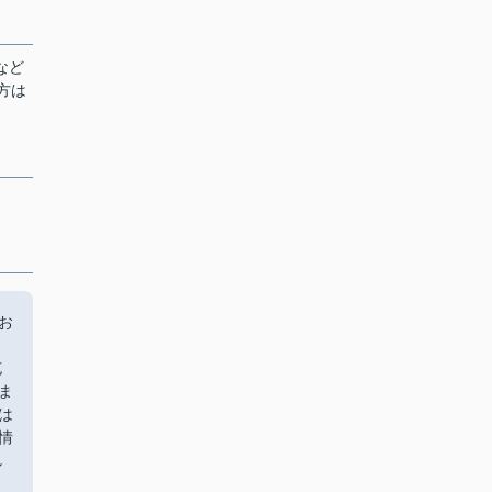
など
方は
お
充
ま
は
情
し