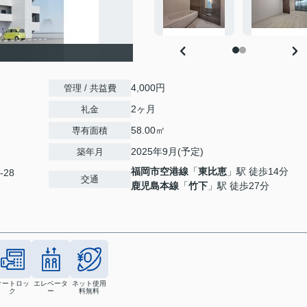
4,000円
管理 / 共益費
2ヶ月
礼金
58.00㎡
専有面積
2025年9月(予定)
築年月
福岡市空港線
「
東比恵
」駅 徒歩14分
-28
交通
鹿児島本線
「
竹下
」駅 徒歩27分
オートロッ
エレベータ
ネット使用
ク
ー
料無料