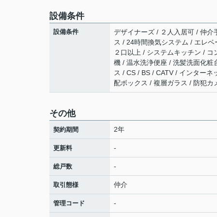
設備条件
設備条件
デザイナーズ / ２人入居可 / 仲介
ス / 24時間換気システム / エレベ
２口以上 / システムキッチン / コ
機 / 温水洗浄便座 / 洗髪洗面化粧
ス / CS / BS / CATV / 
配ボックス / 複層ガラス / 防犯カ
その他
2年
契約期間
-
更新料
-
総戸数
仲介
取引態様
-
管理コード