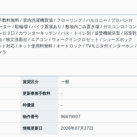
手数料無料 / 室内洗濯機置場 / フローリング / バルコニー / プロパンガ
ーター / 駐輪場 / バイク置場あり / 敷地内ごみ置き場 / ガスコンロ / コ
ンロ３口 / カウンターキッチン / バス・トイレ別 / 追焚機能浴室 / 浴室
台 / 独立洗面台 / エアコン / ウォークインクロゼット / シューズボック
インターネット対応 / ネット使用料無料 / オートロック / TVモニタ付インターホン /
メラ
一般
賃貸区分
-
更新事務手数料
-
特優賃
96679937
物件番号
2026年07月27日
情報更新日