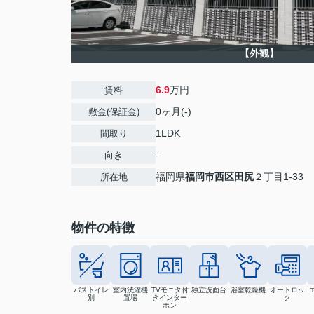
【外観】
6.9
万円
賃料
0ヶ月(-)
敷金(保証金)
1LDK
間取り
-
向き
福岡県
福岡市西区
田尻
２丁目1-33
所在地
物件の特徴
バストイレ
室内洗濯機
TVモニタ付
独立洗面台
浴室乾燥機
オートロッ
別
置場
きインター
ク
ホン