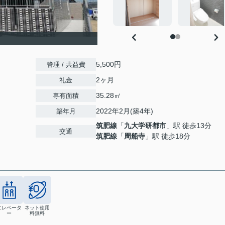
5,500円
管理 / 共益費
2ヶ月
礼金
35.28㎡
専有面積
2022年2月(築4年)
築年月
筑肥線
「
九大学研都市
」駅 徒歩13分
交通
筑肥線
「
周船寺
」駅 徒歩18分
エレベータ
ネット使用
ー
料無料