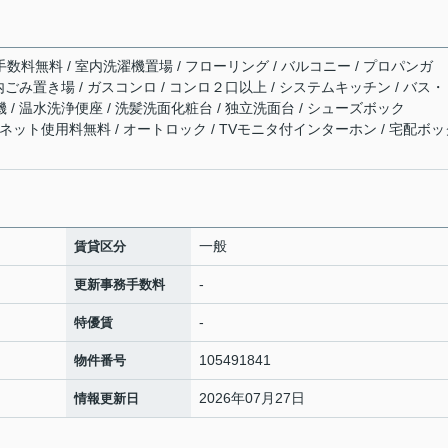
手数料無料 / 室内洗濯機置場 / フローリング / バルコニー / プロパンガ
敷地内ごみ置き場 / ガスコンロ / コンロ２口以上 / システムキッチン / バス
機 / 温水洗浄便座 / 洗髪洗面化粧台 / 独立洗面台 / シューズボック
応 / ネット使用料無料 / オートロック / TVモニタ付インターホン / 宅配ボ
一般
賃貸区分
-
更新事務手数料
-
特優賃
105491841
物件番号
2026年07月27日
情報更新日