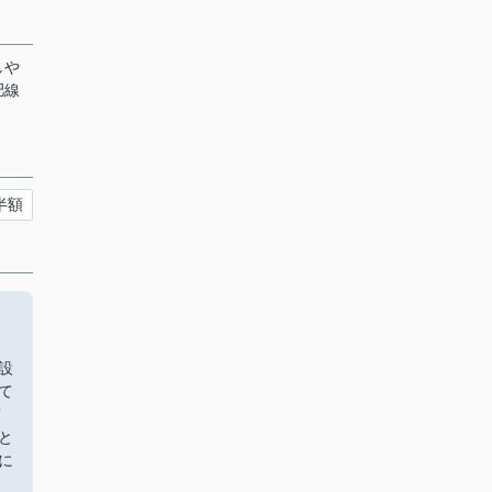
しや
肥線
半額
設
て
て
と
に