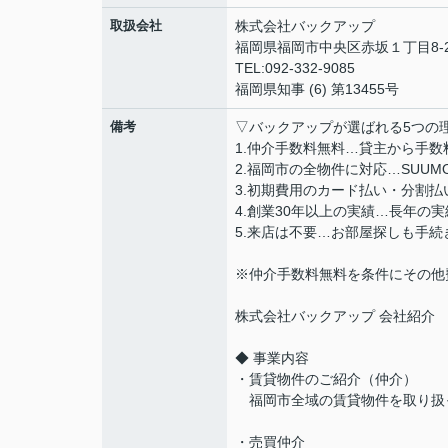
取扱会社
株式会社バックアップ
福岡県福岡市中央区赤坂１丁目8-2
TEL:092-332-9085
福岡県知事 (6) 第13455号
備考
▽バックアップが選ばれる5つの
1.仲介手数料無料…貸主から手
2.福岡市の全物件に対応…SUU
3.初期費用のカード払い・分割
4.創業30年以上の実績…長年の
5.来店は不要…お部屋探しも手
※仲介手数料無料を条件にその他
株式会社バックアップ 会社紹介
◆ 事業内容
・賃貸物件のご紹介（仲介）
福岡市全域の賃貸物件を取り扱
・売買仲介