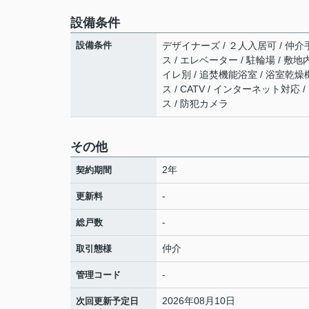
設備条件
設備条件
デザイナーズ / ２人入居可 / 仲介
ス / エレベーター / 駐輪場 / 
イレ別 / 追焚機能浴室 / 浴室乾燥
ス / CATV / インターネット対
ス / 防犯カメラ
その他
2年
契約期間
-
更新料
-
総戸数
仲介
取引態様
-
管理コード
2026年08月10日
次回更新予定日