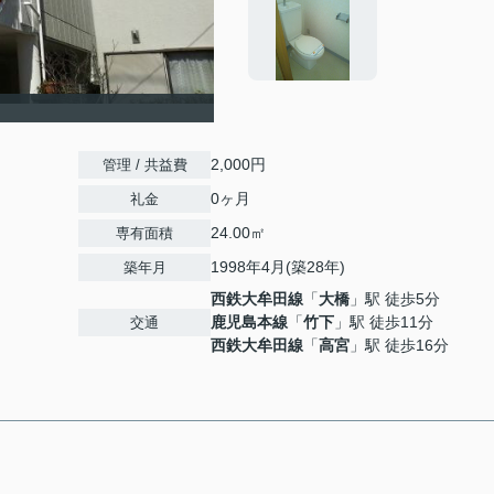
2,000円
管理 / 共益費
0ヶ月
礼金
24.00㎡
専有面積
1998年4月(築28年)
築年月
西鉄大牟田線
「
大橋
」駅 徒歩5分
鹿児島本線
「
竹下
」駅 徒歩11分
交通
西鉄大牟田線
「
高宮
」駅 徒歩16分