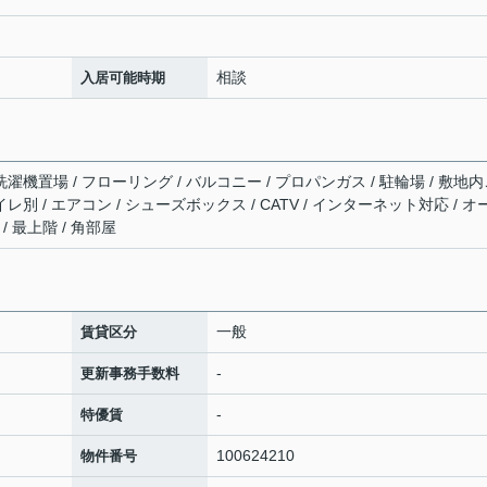
相談
入居可能時期
洗濯機置場 / フローリング / バルコニー / プロパンガス / 駐輪場 / 敷地
レ別 / エアコン / シューズボックス / CATV / インターネット対応 / オ
/ 最上階 / 角部屋
一般
賃貸区分
-
更新事務手数料
-
特優賃
100624210
物件番号