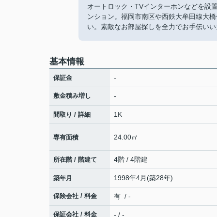
オートロック・TVインターホンなどを設
ンション。福岡市南区や西鉄大牟田線大橋
い。素敵なお部屋探しを全力でお手伝いい
基本情報
-
保証金
敷金積み増し
-
1K
間取り / 詳細
24.00㎡
専有面積
4階 / 4階建
所在階 / 階建て
1998年4月(築28年)
築年月
保険会社 / 料金
有 / -
保証会社 / 料金
- / -