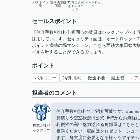
バストイレ
室内洗濯機
TVモニタ付
オートロッ
別
置場
きインター
ク
ホン
セールスポイント
【仲介手数料無料】福岡市の賃貸はバックアップへ！
採用しています。セキュリティ面は、オートロック・T
ポイント満載の堀マンション。こちら西鉄大牟田線大
イルを叶えることができるでしょう。
ポイント
バルコニー
2駅利用可
敷金不要
最上階
エア
担当者のコメント
仲介手数料無料でご紹介可能です。suu
見積りや空室状況は公式LINEからお気軽
利便性の高い魅力溢れる角部屋はこちらと
株式会社バ
ックアップ
相談ください。収納はクロゼット・シュー
ます。身支度に必要となる様々なアイテム