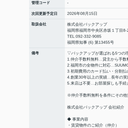
-
管理コード
2026年08月15日
次回更新予定日
取扱会社
株式会社バックアップ
福岡県福岡市中央区赤坂１丁目8-2
TEL:092-332-9085
福岡県知事 (6) 第13455号
備考
▽バックアップが選ばれる5つの
1.仲介手数料無料…貸主から手
2.福岡市の全物件に対応…SUU
3.初期費用のカード払い・分割
4.創業30年以上の実績…長年の
5.来店は不要…お部屋探しも手
※仲介手数料無料を条件にその他
株式会社バックアップ 会社紹介
◆ 事業内容
・賃貸物件のご紹介（仲介）