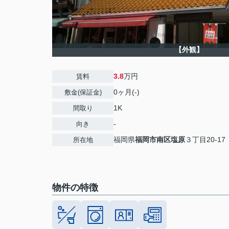
【外観】
3.8
万円
賃料
0ヶ月(-)
敷金(保証金)
1K
間取り
-
向き
福岡県
福岡市南区
塩原
３丁目20-17
所在地
物件の特徴