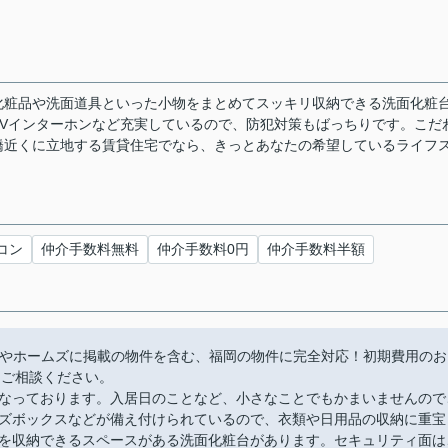
化粧品や洗面道具といった小物をまとめてスッキリ収納できる洗面化粧
Vインターホンなど充実しているので、防犯対策もばっちりです。こだ
橋近くに立地する賃貸住宅でなら、きっとあなたの希望しているライフ
コン
仲介手数料無料
仲介手数料0円
仲介手数料半額
moやホームズに掲載の物件を含む、福岡の物件に完全対応！初期費用のお
にご相談ください。
なっております。入居日のことなど、小さなことでもかまいませんので
ズボックスなどが備え付けられているので、衣類や日用品の収納に重宝
を収納できるスペースがある洗面化粧台があります。セキュリティ面は