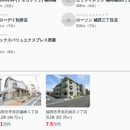
hocoZAP(チョコザップ) 福岡曙
セブンイレブン 福岡城西3丁
4ｍ（2分）
308ｍ（4分）
ーパー
コンビニエンスストア
ローデイ別府店
ローソン 城西三丁目店
21ｍ（7分）
528ｍ（7分）
ーパー
ックスバリュエクスプレス西新
06ｍ（8分）
福岡市早良区藤崎１丁目
福岡市早良区南庄２丁目
LDK (44.72㎡)
2LDK (52.70㎡)
1
7.5
万円
万円