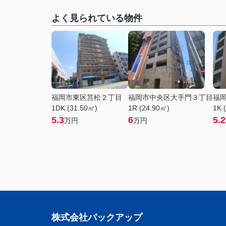
よく見られている物件
福岡市東区筥松２丁目
福岡市中央区大手門３丁目
福
1DK (31.50㎡)
1R (24.90㎡)
1K 
5.3
6
5.2
万円
万円
株式会社バックアップ