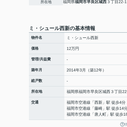
福岡県
福岡市早良区
城西
３丁目22-1
所在地
ミ・シュール西新の基本情報
物件名
ミ・シュール西新
価格
12万円
管理/共益費
-
築年月
2014年3月（築12年）
総戸数
-
所在地
福岡県
福岡市早良区
城西
３丁目22
交通
福岡市空港線
「
西新
」駅 徒歩4分
福岡市空港線
「
藤崎
」駅 徒歩14
福岡市空港線
「
唐人町
」駅 徒歩1