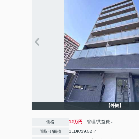
【外観】
12万円
管理/共益費
-
価格
1LDK/39.52㎡
間取り/面積