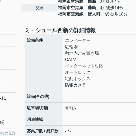
福岡市空港線
「
西新
」駅 徒歩4分
1
福岡市空港線
「
藤崎
」駅 徒歩14分
交通
福岡市空港線
「
唐人町
」駅 徒歩18分
ミ・シュール西新の詳細情報
設備条件
エレベーター
駐輪場
敷地内ごみ置き場
CATV
インターネット対応
オートロック
宅配ボックス
防犯カメラ
設備(その他)
-
-11
駐車場/月額
空無/-
分
用途地域
-
8分
募集戸数 / 総戸数
- / -
情報の見方