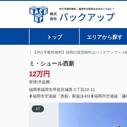
トップ
エリアから探す
｜【仲介手数料無料】福岡の賃貸物件はバックアップへ
ミ・シュール西新
12万円
管理/共益費 -
福岡県
福岡市早良区
城西
３丁目22-11
福岡市空港線「西新」駅徒歩4分
福岡市空港線「藤
1
/
7