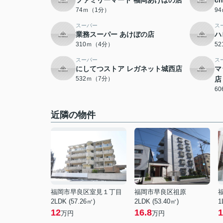
ファミリーマート 福岡あけぼの店
c
74ｍ（1分）
9
スーパー
ス
業務スーパー あけぼの店
ハ
310ｍ（4分）
5
スーパー
ス
にしてつストア レガネット城西店
マ
532ｍ（7分）
店
6
近隣の物件
福岡市早良区室見１丁目
福岡市早良区祖原
2LDK (57.26㎡)
2LDK (53.40㎡)
1
12
16.8
1
万円
万円