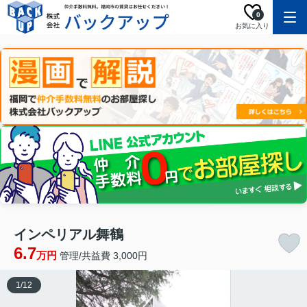
0
お気に入り
インペリアル舞鶴
6.7
万円
管理/共益費 3,000円
1
/
12