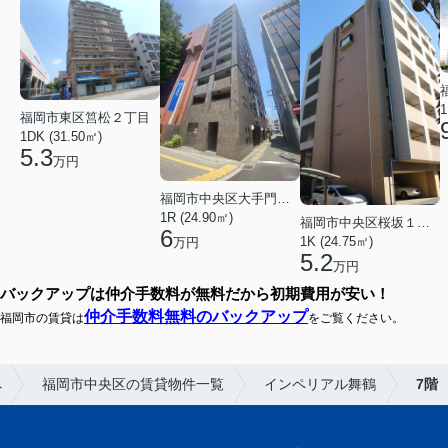
1
福岡市東区筥松２丁目
1DK (31.50㎡)
5.3
万円
福岡市中央区大手門３丁目
1R (24.90㎡)
福岡市中央区桜坂１丁目
6
1K (24.75㎡)
万円
5.2
万円
バックアップは仲介手数料が無料だから初期費用が安い！
仲介手数料無料のバックアップ
福岡市の賃貸は
をご覧ください。
へ
福岡市中央区の賃貸物件一覧
インペリアル舞鶴
7階