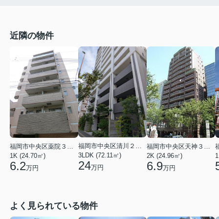
近隣の物件
福岡市中央区清川２丁目
福岡市中央区薬院３丁目
福岡市中央区天神３丁目
3LDK (72.11㎡)
1K (24.70㎡)
2K (24.96㎡)
1
24
6.2
6.9
万円
万円
万円
よく見られている物件