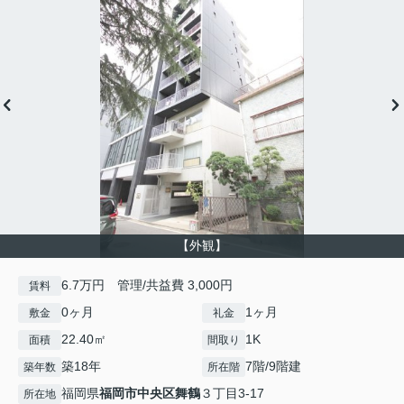
【外観】
6.7万円 管理/共益費 3,000円
賃料
0ヶ月
1ヶ月
敷金
礼金
22.40㎡
1K
面積
間取り
築18年
7階/9階建
築年数
所在階
福岡県
福岡市中央区
舞鶴
３丁目3-17
所在地