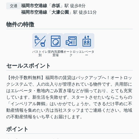
福岡市空港線
「
赤坂
」駅 徒歩8分
交通
福岡市空港線
「
大濠公園
」駅 徒歩11分
物件の特徴
バストイレ
室内洗濯機
オートロッ
エレベータ
別
置場
ク
ー
セールスポイント
【仲介手数料無料】福岡市の賃貸はバックアップへ！オートロッ
クシステムで、人の出入りが管理されている物件です。共用部に
はエレベータ・敷地内ごみ置き場などが揃っており、とても充実
しています。新生活を失敗せず、スタートさせたいならこちらの
「インペリアル舞鶴」はいかがでしょうか。できるだけ早めに不
動産情報を集めたい方は当社スタッフまでご連絡ください。地域
の不動産情報をいち早くお届けします。
ポイント