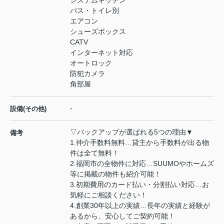
バス・トイレ別
エアコン
シューズボックス
CATV
インターネット対応
オートロック
防犯カメラ
角部屋
-
設備(その他)
▽バックアップが選ばれる5つの理由▼
備考
1.仲介手数料無料…貸主から手数料が出る物
件は全て無料！
2.福岡市の全物件に対応…SUUMOやホームズ
等に掲載の物件も紹介可能！
3.初期費用のカード払い・分割払い対応…お
気軽にご相談ください！
4.創業30年以上の実績…長年の実績と経験が
あるから、安心してご契約可能！