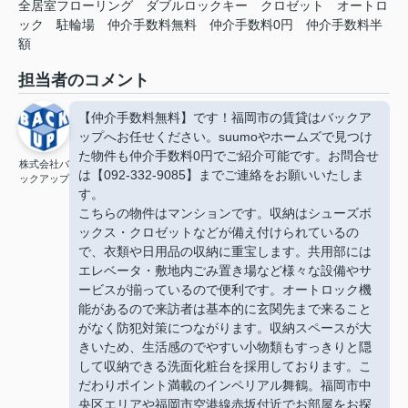
全居室フローリング
ダブルロックキー
クロゼット
オートロ
ック
駐輪場
仲介手数料無料
仲介手数料0円
仲介手数料半
額
担当者のコメント
【仲介手数料無料】です！福岡市の賃貸はバックア
ップへお任せください。suumoやホームズで見つけ
た物件も仲介手数料0円でご紹介可能です。お問合せ
株式会社バ
は【092-332-9085】までご連絡をお願いいたしま
ックアップ
す。
こちらの物件はマンションです。収納はシューズボ
ックス・クロゼットなどが備え付けられているの
で、衣類や日用品の収納に重宝します。共用部には
エレベータ・敷地内ごみ置き場など様々な設備やサ
ービスが揃っているので便利です。オートロック機
能があるので来訪者は基本的に玄関先まで来ること
がなく防犯対策につながります。収納スペースが大
きいため、生活感のでやすい小物類もすっきりと隠
して収納できる洗面化粧台を採用しております。こ
だわりポイント満載のインペリアル舞鶴。福岡市中
央区エリアや福岡市空港線赤坂付近でお部屋をお探