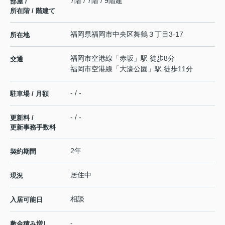
7階 / 7階 / 9階建
部屋 /
所在階 / 階建て
福岡県
福岡市中央区
舞鶴
３丁目3-17
所在地
福岡市空港線
「
赤坂
」駅 徒歩8分
交通
福岡市空港線
「
大濠公園
」駅 徒歩11分
- / -
駐車場 / 月額
- / -
更新料 /
更新事務手数料
2年
契約期間
居住中
現況
相談
入居可能日
-
敷金積み増し