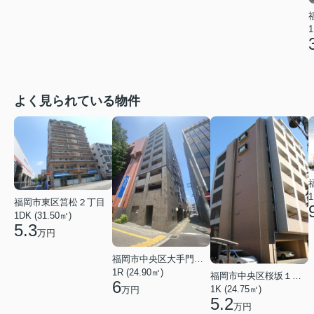
1
よく見られている物件
1
福岡市東区筥松２丁目
1DK (31.50㎡)
5.3
万円
福岡市中央区大手門３丁目
1R (24.90㎡)
福岡市中央区桜坂１丁目
6
1K (24.75㎡)
万円
5.2
万円