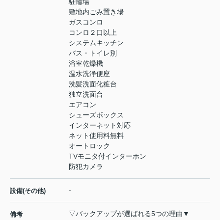
駐輪場
敷地内ごみ置き場
ガスコンロ
コンロ２口以上
システムキッチン
バス・トイレ別
浴室乾燥機
温水洗浄便座
洗髪洗面化粧台
独立洗面台
エアコン
シューズボックス
インターネット対応
ネット使用料無料
オートロック
TVモニタ付インターホン
防犯カメラ
-
設備(その他)
▽バックアップが選ばれる5つの理由▼
備考