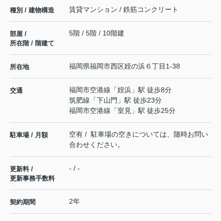
賃貸マンション / 鉄筋コンクリート
種別 / 建物構造
5階 / 5階 / 10階建
部屋 /
所在階 / 階建て
福岡県
福岡市西区
姪の浜
６丁目1-38
所在地
福岡市空港線
「
姪浜
」駅 徒歩8分
交通
筑肥線
「
下山門
」駅 徒歩23分
福岡市空港線
「
室見
」駅 徒歩25分
空有 / 駐車場の空きについては、随時お問い
駐車場 / 月額
合わせください。
- / -
更新料 /
更新事務手数料
2年
契約期間