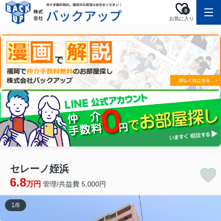
0
お気に入り
セレーノ姪浜
6.8
万円
管理/共益費 5,000円
1
/
8