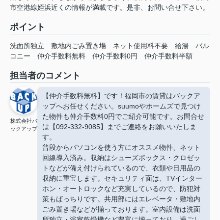
市空港線姪浜近くの情報が満載です。是非、お問い合せ下さい。
ポイント
洗面所独立
敷地内ごみ置き場
ネット使用料不要
給湯
バル
コニー
仲介手数料無料
仲介手数料0円
仲介手数料半額
担当者のコメント
【仲介手数料無料】です！福岡市の賃貸はバックア
ップへお任せください。suumoやホームズで見つけ
た物件も仲介手数料0円でご紹介可能です。お問合せ
株式会社バ
は【092-332-9085】までご連絡をお願いいたしま
ックアップ
す。
普段からパソコンを使う方にオススメ物件、ネット
回線導入済み。収納はシューズボックス・クロゼッ
トなどが備え付けられているので、衣類や日用品の
収納に重宝します。セキュリティ面は、TVインター
ホン・オートロックなど充実しているので、防犯対
策もばっちりです。共用部にはエレベータ・敷地内
ごみ置き場などが揃っております。室内設備は洗面
所独立・浴室乾燥機など豊富に揃っており、過ごし