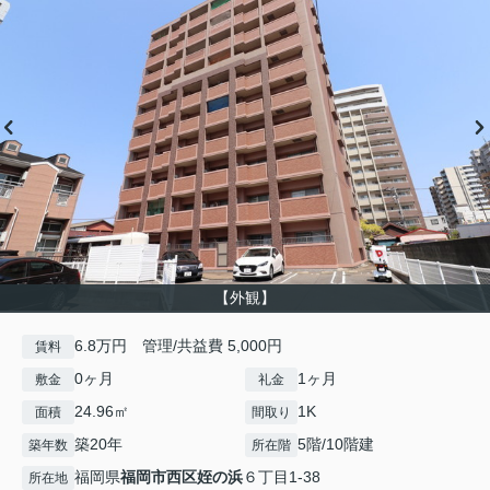
【外観】
6.8万円 管理/共益費 5,000円
賃料
0ヶ月
1ヶ月
敷金
礼金
24.96㎡
1K
面積
間取り
築20年
5階/10階建
築年数
所在階
福岡県
福岡市西区
姪の浜
６丁目1-38
所在地