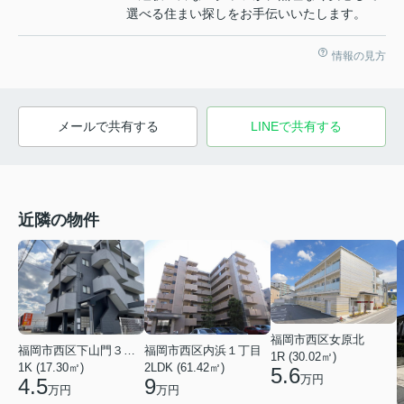
選べる住まい探しをお手伝いいたします。
情報の見方
メールで共有する
LINEで共有する
近隣の物件
福岡市西区女原北
福岡市西区内浜１丁目
福岡市西区下山門３丁目
1R (30.02㎡)
2LDK (61.42㎡)
1K (17.30㎡)
5.6
万円
9
4.5
万円
万円