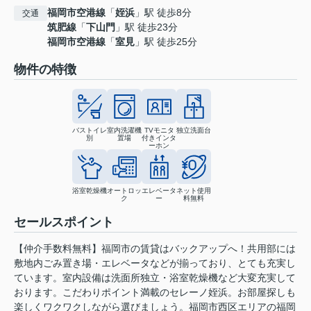
福岡市空港線
「
姪浜
」駅 徒歩8分
交通
筑肥線
「
下山門
」駅 徒歩23分
福岡市空港線
「
室見
」駅 徒歩25分
物件の特徴
バストイレ
室内洗濯機
TVモニタ
独立洗面台
別
置場
付きインタ
ーホン
浴室乾燥機
オートロッ
エレベータ
ネット使用
ク
ー
料無料
セールスポイント
【仲介手数料無料】福岡市の賃貸はバックアップへ！共用部には
敷地内ごみ置き場・エレベータなどが揃っており、とても充実し
ています。室内設備は洗面所独立・浴室乾燥機など大変充実して
おります。こだわりポイント満載のセレーノ姪浜。お部屋探しも
楽しくワクワクしながら選びましょう。福岡市西区エリアの福岡