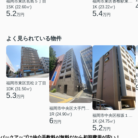
福岡市東区名島５丁目
福岡市東区香椎駅東３丁目
1SK (22.60㎡)
1K (23.22㎡)
5.2
5.4
万円
万円
よく見られている物件
1
福岡市東区筥松２丁目
1DK (31.50㎡)
5.3
万円
福岡市中央区大手門３丁目
1R (24.90㎡)
福岡市中央区桜坂１丁目
6
1K (24.75㎡)
万円
5.2
万円
バックアップは仲介手数料が無料だから初期費用が安い！