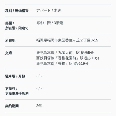
アパート / 木造
種別 / 建物構造
1階 / 1階 / 3階建
部屋 /
所在階 / 階建て
福岡県
福岡市東区
香住ヶ丘
２丁目8-15
所在地
鹿児島本線
「
九産大前
」駅 徒歩5分
交通
西鉄貝塚線
「
香椎花園前
」駅 徒歩10分
鹿児島本線
「
香椎
」駅 徒歩19分
- / -
駐車場 / 月額
- / -
更新料 /
更新事務手数料
2年
契約期間