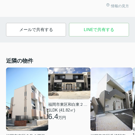
情報の見方
メールで共有する
LINEで共有する
近隣の物件
福岡市東区和白東２丁目
1LDK (41.82㎡)
6.4
万円
1