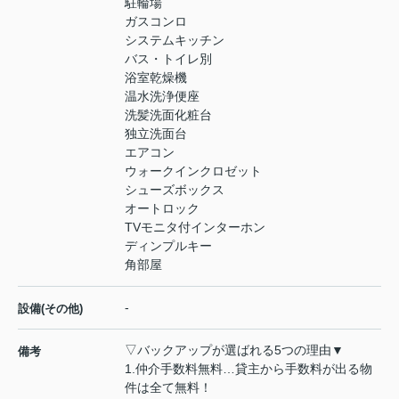
駐輪場
ガスコンロ
システムキッチン
バス・トイレ別
浴室乾燥機
温水洗浄便座
洗髪洗面化粧台
独立洗面台
エアコン
ウォークインクロゼット
シューズボックス
オートロック
TVモニタ付インターホン
ディンプルキー
角部屋
-
設備(その他)
▽バックアップが選ばれる5つの理由▼
備考
1.仲介手数料無料…貸主から手数料が出る物
件は全て無料！