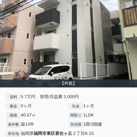
【外観】
5.7万円 管理/共益費 3,000円
賃料
0ヶ月
1ヶ月
敷金
礼金
40.67㎡
1LDK
面積
間取り
築13年
1階/3階建
築年数
所在階
福岡県
福岡市東区
香住ヶ丘
２丁目8-15
所在地