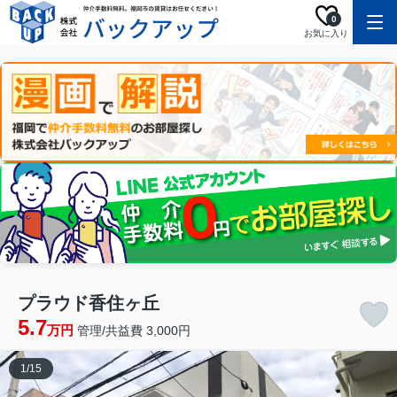
0
お気に入り
プラウド香住ヶ丘
5.7
万円
管理/共益費 3,000円
1
/
15