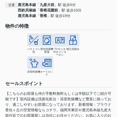
鹿児島本線
「
九産大前
」駅 徒歩5分
交通
西鉄貝塚線
「
香椎花園前
」駅 徒歩10分
鹿児島本線
「
香椎
」駅 徒歩19分
物件の特徴
バストイレ
室内洗濯機
TVモニタ
独立洗面台
別
置場
付きインタ
ーホン
浴室乾燥機
オートロッ
ク
セールスポイント
【こちらのお部屋も仲介手数料無料もしくは半額以下でご紹介可
能です】室内設備は洗面化粧台・浴室乾燥機など豊富に揃ってお
り、過ごしやすいお部屋になっております。新着情報：プラウド
香住ヶ丘の空室情報ならコチラ。福岡市東区や鹿児島本線九産大
前付近でのお部屋探しは当社にお任せください。お気に入りのお