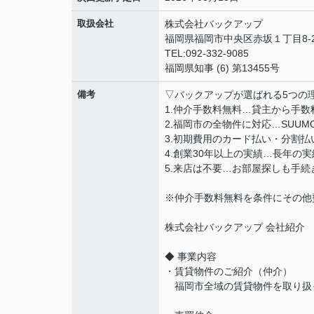
取扱会社
株式会社バックアップ
福岡県福岡市中央区赤坂１丁目8-2
TEL:092-332-9085
福岡県知事 (6) 第13455号
備考
▽バックアップが選ばれる5つの
1.仲介手数料無料…貸主から手
2.福岡市の全物件に対応…SUU
3.初期費用のカード払い・分割
4.創業30年以上の実績…長年の
5.来店は不要…お部屋探しも手
※仲介手数料無料を条件にその他
株式会社バックアップ 会社紹介
◆ 事業内容
・賃貸物件のご紹介（仲介）
福岡市全域の賃貸物件を取り扱