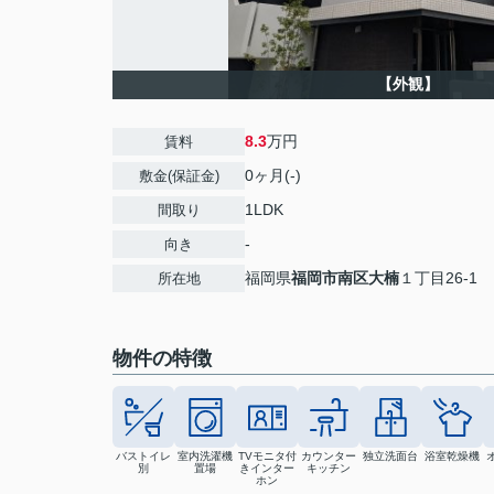
【外観】
8.3
万円
賃料
0ヶ月(-)
敷金(保証金)
1LDK
間取り
-
向き
福岡県
福岡市南区
大楠
１丁目26-1
所在地
物件の特徴
バストイレ
室内洗濯機
TVモニタ付
カウンター
独立洗面台
浴室乾燥機
別
置場
きインター
キッチン
ホン