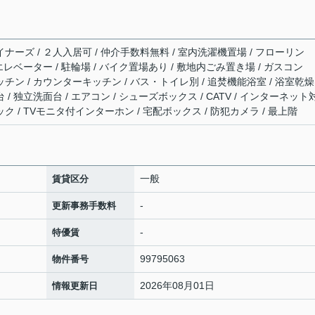
イナーズ / ２人入居可 / 仲介手数料無料 / 室内洗濯機置場 / フローリン
 エレベーター / 駐輪場 / バイク置場あり / 敷地内ごみ置き場 / ガスコン
ッチン / カウンターキッチン / バス・トイレ別 / 追焚機能浴室 / 浴室乾燥
 / 独立洗面台 / エアコン / シューズボックス / CATV / インターネット
ック / TVモニタ付インターホン / 宅配ボックス / 防犯カメラ / 最上階
一般
賃貸区分
-
更新事務手数料
-
特優賃
99795063
物件番号
2026年08月01日
情報更新日