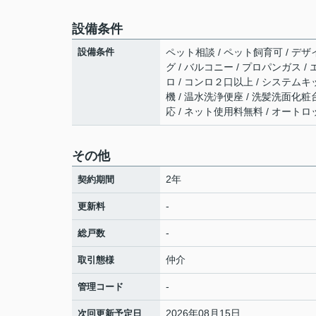
設備条件
設備条件
ペット相談 / ペット飼育可 / デザ
グ / バルコニー / プロパンガス /
ロ / コンロ２口以上 / システムキ
機 / 温水洗浄便座 / 洗髪洗面化粧台
応 / ネット使用料無料 / オートロ
その他
2年
契約期間
-
更新料
-
総戸数
仲介
取引態様
-
管理コード
2026年08月15日
次回更新予定日