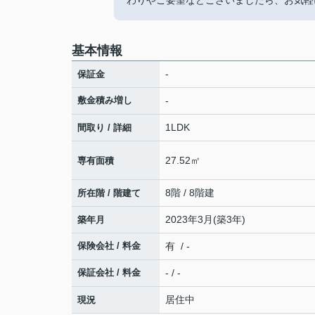
わりやご要望などございましたら、お気軽
基本情報
-
保証金
敷金積み増し
-
1LDK
間取り / 詳細
27.52㎡
専有面積
8階 / 8階建
所在階 / 階建て
2023年3月(築3年)
築年月
保険会社 / 料金
有 / -
保証会社 / 料金
- / -
居住中
現況