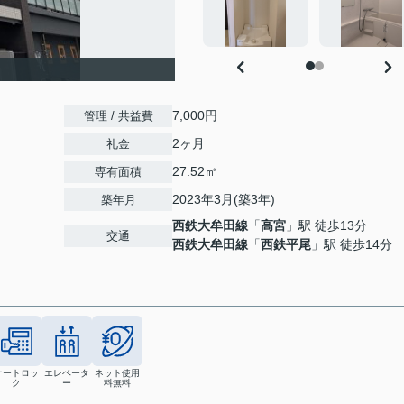
7,000円
管理 / 共益費
2ヶ月
礼金
27.52㎡
専有面積
2023年3月(築3年)
築年月
西鉄大牟田線
「
高宮
」駅 徒歩13分
交通
西鉄大牟田線
「
西鉄平尾
」駅 徒歩14分
オートロッ
エレベータ
ネット使用
ク
ー
料無料