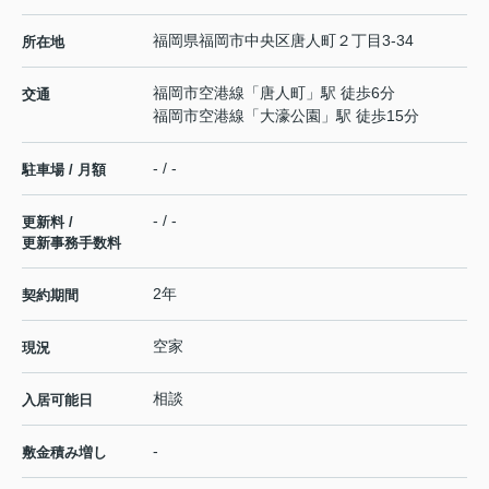
福岡県
福岡市中央区
唐人町
２丁目3-34
所在地
福岡市空港線
「
唐人町
」駅 徒歩6分
交通
福岡市空港線
「
大濠公園
」駅 徒歩15分
- / -
駐車場 / 月額
- / -
更新料 /
更新事務手数料
2年
契約期間
空家
現況
相談
入居可能日
-
敷金積み増し