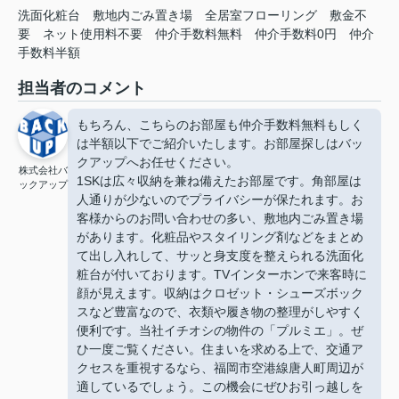
洗面化粧台
敷地内ごみ置き場
全居室フローリング
敷金不
要
ネット使用料不要
仲介手数料無料
仲介手数料0円
仲介
手数料半額
担当者のコメント
もちろん、こちらのお部屋も仲介手数料無料もしく
は半額以下でご紹介いたします。お部屋探しはバッ
クアップへお任せください。
株式会社バ
1SKは広々収納を兼ね備えたお部屋です。角部屋は
ックアップ
人通りが少ないのでプライバシーが保たれます。お
客様からのお問い合わせの多い、敷地内ごみ置き場
があります。化粧品やスタイリング剤などをまとめ
て出し入れして、サッと身支度を整えられる洗面化
粧台が付いております。TVインターホンで来客時に
顔が見えます。収納はクロゼット・シューズボック
スなど豊富なので、衣類や履き物の整理がしやすく
便利です。当社イチオシの物件の「プルミエ」。ぜ
ひ一度ご覧ください。住まいを求める上で、交通ア
クセスを重視するなら、福岡市空港線唐人町周辺が
適しているでしょう。この機会にぜひお引っ越しを