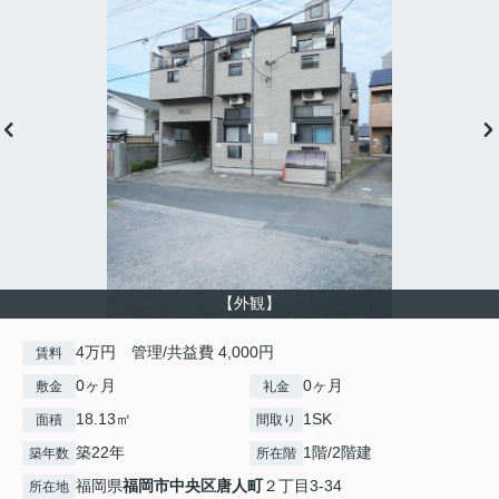
【外観】
4万円 管理/共益費 4,000円
賃料
0ヶ月
0ヶ月
敷金
礼金
18.13㎡
1SK
面積
間取り
築22年
1階/2階建
築年数
所在階
福岡県
福岡市中央区
唐人町
２丁目3-34
所在地