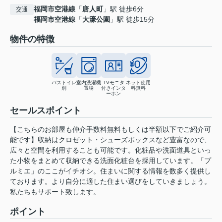
福岡市空港線
「
唐人町
」駅 徒歩6分
交通
福岡市空港線
「
大濠公園
」駅 徒歩15分
物件の特徴
バストイレ
室内洗濯機
TVモニタ
ネット使用
別
置場
付きインタ
料無料
ーホン
セールスポイント
【こちらのお部屋も仲介手数料無料もしくは半額以下でご紹介可
能です】収納はクロゼット・シューズボックスなど豊富なので、
広々と空間を利用することも可能です。化粧品や洗面道具といっ
た小物をまとめて収納できる洗面化粧台を採用しています。「プ
ルミエ」のここがイチオシ。住まいに関する情報を数多く提供し
ております。より自分に適した住まい選びをしていきましょう。
私たちもサポート致します。
ポイント