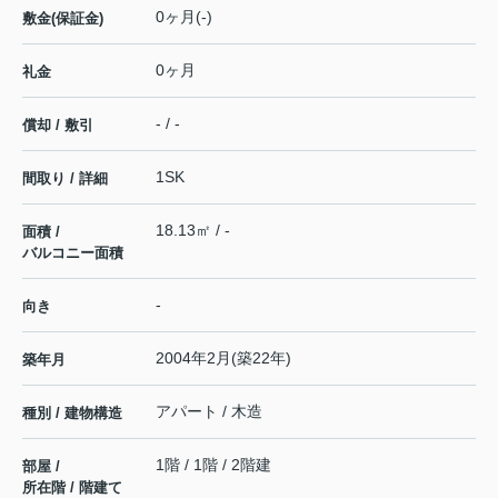
0ヶ月(-)
敷金(保証金)
0ヶ月
礼金
- / -
償却 / 敷引
1SK
間取り / 詳細
18.13㎡ / -
面積 /
バルコニー面積
-
向き
2004年2月(築22年)
築年月
アパート / 木造
種別 / 建物構造
1階 / 1階 / 2階建
部屋 /
所在階 / 階建て