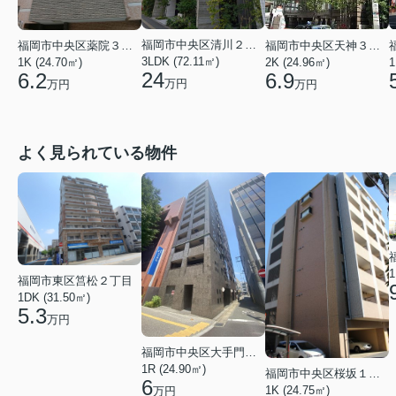
福岡市中央区清川２丁目
福岡市中央区薬院３丁目
福岡市中央区天神３丁目
3LDK (72.11㎡)
1K (24.70㎡)
2K (24.96㎡)
1
24
6.2
6.9
万円
万円
万円
よく見られている物件
1
福岡市東区筥松２丁目
1DK (31.50㎡)
5.3
万円
福岡市中央区大手門３丁目
1R (24.90㎡)
福岡市中央区桜坂１丁目
6
1K (24.75㎡)
万円