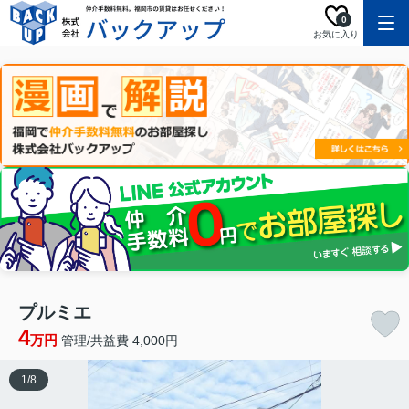
0
お気に入り
プルミエ
4
万円
管理/共益費 4,000円
1
/
8