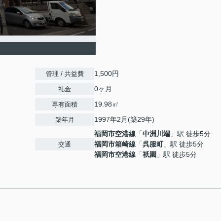
1,500円
管理 / 共益費
0ヶ月
礼金
19.98㎡
専有面積
1997年2月(築29年)
築年月
福岡市空港線
「
中洲川端
」駅 徒歩5分
福岡市箱崎線
「
呉服町
」駅 徒歩5分
交通
福岡市空港線
「
祇園
」駅 徒歩5分