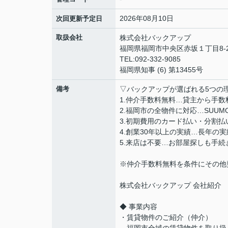
2026年08月10日
次回更新予定日
取扱会社
株式会社バックアップ
福岡県福岡市中央区赤坂１丁目8-2
TEL:092-332-9085
福岡県知事 (6) 第13455号
備考
▽バックアップが選ばれる5つの
1.仲介手数料無料…貸主から手
2.福岡市の全物件に対応…SUU
3.初期費用のカード払い・分割
4.創業30年以上の実績…長年の
5.来店は不要…お部屋探しも手
※仲介手数料無料を条件にその他
株式会社バックアップ 会社紹介
◆ 事業内容
・賃貸物件のご紹介（仲介）