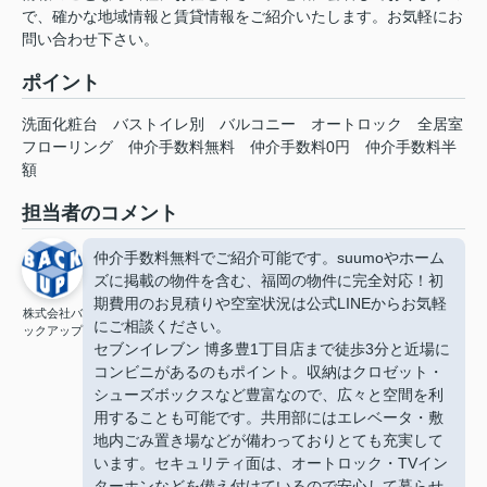
で、確かな地域情報と賃貸情報をご紹介いたします。お気軽にお
問い合わせ下さい。
ポイント
洗面化粧台
バストイレ別
バルコニー
オートロック
全居室
フローリング
仲介手数料無料
仲介手数料0円
仲介手数料半
額
担当者のコメント
仲介手数料無料でご紹介可能です。suumoやホーム
ズに掲載の物件を含む、福岡の物件に完全対応！初
期費用のお見積りや空室状況は公式LINEからお気軽
株式会社バ
にご相談ください。
ックアップ
セブンイレブン 博多豊1丁目店まで徒歩3分と近場に
コンビニがあるのもポイント。収納はクロゼット・
シューズボックスなど豊富なので、広々と空間を利
用することも可能です。共用部にはエレベータ・敷
地内ごみ置き場などが備わっておりとても充実して
います。セキュリティ面は、オートロック・TVイン
ターホンなどを備え付けているので安心して暮らせ