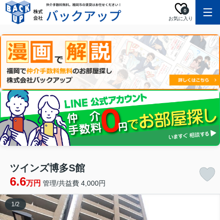
0
お気に入り
ツインズ博多S館
6.6
万円
管理/共益費 4,000円
1
/
2