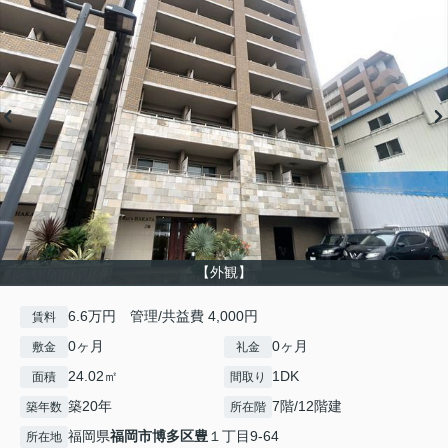
【外観】
6.6万円 管理/共益費 4,000円
賃料
0ヶ月
0ヶ月
敷金
礼金
24.02㎡
1DK
面積
間取り
築20年
7階/12階建
築年数
所在階
福岡県
福岡市博多区
豊
１丁目9-64
所在地