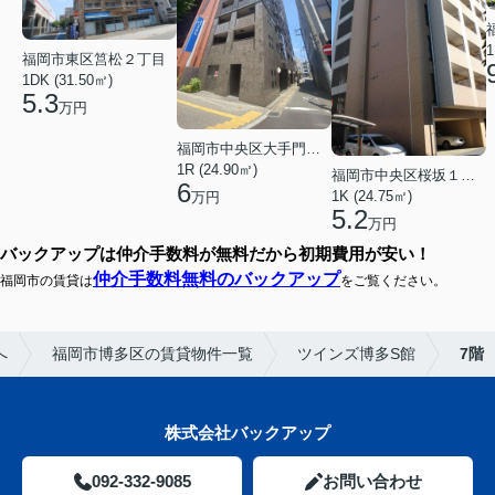
1
福岡市東区筥松２丁目
1DK (31.50㎡)
5.3
万円
福岡市中央区大手門３丁目
1R (24.90㎡)
福岡市中央区桜坂１丁目
6
1K (24.75㎡)
万円
5.2
万円
バックアップは仲介手数料が無料だから初期費用が安い！
仲介手数料無料のバックアップ
福岡市の賃貸は
をご覧ください。
へ
福岡市博多区の賃貸物件一覧
ツインズ博多S館
7階
株式会社バックアップ
092-332-9085
お問い合わせ