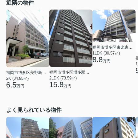
近隣の物件
福岡市博多区東比恵４丁目
1LDK (30.57㎡)
8.8
万円
1
福岡市博多区博多駅南２丁目
福岡市博多区美野島２丁目
2LDK (73.59㎡)
2K (34.95㎡)
15.8
6.5
万円
万円
よく見られている物件