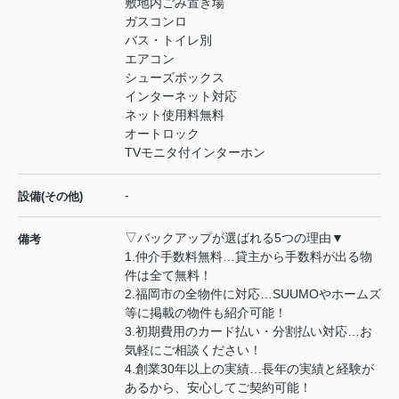
敷地内ごみ置き場
ガスコンロ
バス・トイレ別
エアコン
シューズボックス
インターネット対応
ネット使用料無料
オートロック
TVモニタ付インターホン
-
設備(その他)
▽バックアップが選ばれる5つの理由▼
備考
1.仲介手数料無料…貸主から手数料が出る物
件は全て無料！
2.福岡市の全物件に対応…SUUMOやホームズ
等に掲載の物件も紹介可能！
3.初期費用のカード払い・分割払い対応…お
気軽にご相談ください！
4.創業30年以上の実績…長年の実績と経験が
あるから、安心してご契約可能！