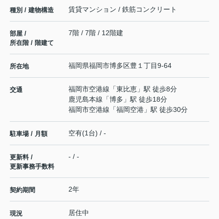
賃貸マンション / 鉄筋コンクリート
種別 / 建物構造
7階 / 7階 / 12階建
部屋 /
所在階 / 階建て
福岡県
福岡市博多区
豊
１丁目9-64
所在地
福岡市空港線
「
東比恵
」駅 徒歩8分
交通
鹿児島本線
「
博多
」駅 徒歩18分
福岡市空港線
「
福岡空港
」駅 徒歩30分
空有(1台) / -
駐車場 / 月額
- / -
更新料 /
更新事務手数料
2年
契約期間
居住中
現況