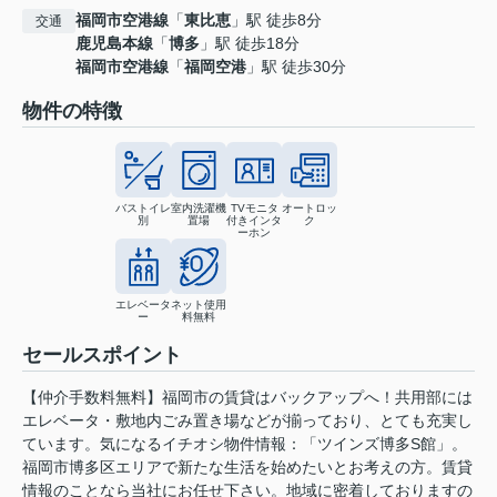
福岡市空港線
「
東比恵
」駅 徒歩8分
交通
鹿児島本線
「
博多
」駅 徒歩18分
福岡市空港線
「
福岡空港
」駅 徒歩30分
物件の特徴
バストイレ
室内洗濯機
TVモニタ
オートロッ
別
置場
付きインタ
ク
ーホン
エレベータ
ネット使用
ー
料無料
セールスポイント
【仲介手数料無料】福岡市の賃貸はバックアップへ！共用部には
エレベータ・敷地内ごみ置き場などが揃っており、とても充実し
ています。気になるイチオシ物件情報：「ツインズ博多S館」。
福岡市博多区エリアで新たな生活を始めたいとお考えの方。賃貸
情報のことなら当社にお任せ下さい。地域に密着しておりますの