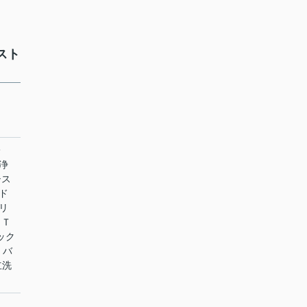
スト
イレ
浄
シス
ド
リ
 Ｔ
ック
 バ
立洗