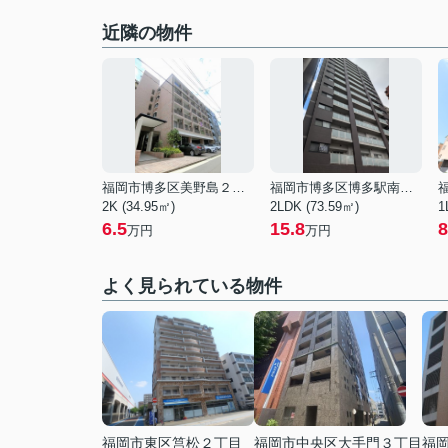
近隣の物件
福岡市博多区美野島２丁目
福岡市博多区博多駅南２丁目
2K (34.95㎡)
2LDK (73.59㎡)
1
6.5
15.8
8
万円
万円
よく見られている物件
福岡市東区筥松２丁目
福岡市中央区大手門３丁目
福