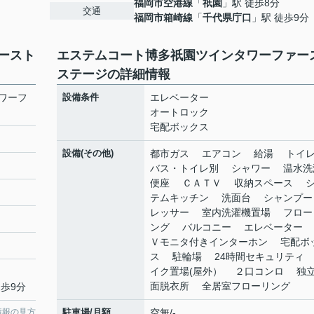
福岡市空港線
「
祇園
」駅 徒歩8分
交通
福岡市箱崎線
「
千代県庁口
」駅 徒歩9分
ースト
エステムコート博多祇園ツインタワーファー
ステージの詳細情報
ワーフ
設備条件
エレベーター
オートロック
宅配ボックス
設備(その他)
都市ガス エアコン 給湯 ト
バス・トイレ別 シャワー 温水洗
便座 ＣＡＴＶ 収納スペース 
テムキッチン 洗面台 シャンプー
レッサー 室内洗濯機置場 フロー
ング バルコニー エレベーター
Ｖモニタ付きインターホン 宅配ボ
ス 駐輪場 24時間セキュリティ
イク置場(屋外） ２口コンロ 独
面脱衣所 全居室フローリング
徒歩9分
情報の見方
駐車場/月額
空無/-