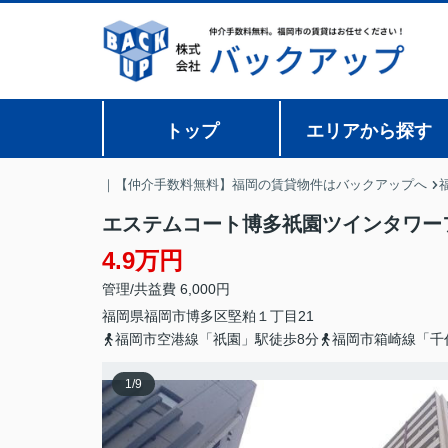
トップ
エリアから探す
｜【仲介手数料無料】福岡の賃貸物件はバックアップへ
エステムコート博多祇園ツインタワー
4.9万円
管理/共益費 6,000円
福岡県
福岡市博多区
堅粕
１丁目21
福岡市空港線「祇園」駅徒歩8分
福岡市箱崎線「千
1
/
9