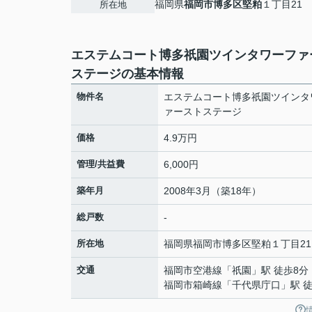
福岡県
福岡市博多区
堅粕
１丁目21
所在地
エステムコート博多祇園ツインタワーファ
ステージの基本情報
物件名
エステムコート博多祇園ツインタ
ァーストステージ
価格
4.9万円
管理/共益費
6,000円
築年月
2008年3月（築18年）
総戸数
-
所在地
福岡県
福岡市博多区
堅粕
１丁目21
交通
福岡市空港線
「
祇園
」駅 徒歩8分
福岡市箱崎線
「
千代県庁口
」駅 