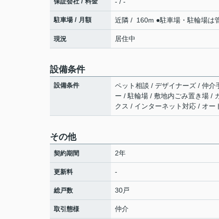
保証会社 / 料金
- / -
駐車場 / 月額
近隣 / 160m ●駐車場・駐輪
居住中
現況
設備条件
設備条件
ペット相談 / デザイナーズ / 仲介
ー / 駐輪場 / 敷地内ごみ置き場 
クス / インターネット対応 / オー
その他
2年
契約期間
-
更新料
30戸
総戸数
仲介
取引態様