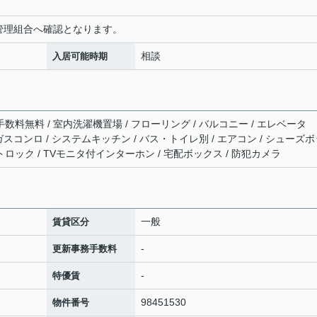
場は管理組合へ確認となります。
相談
入居可能時期
手数料無料 / 室内洗濯機置場 / フローリング / バルコニー / エレベータ
/ ガスコンロ / システムキッチン / バス・トイレ別 / エアコン / シューズ
トロック / TVモニタ付インターホン / 宅配ボックス / 防犯カメラ
一般
賃貸区分
-
更新事務手数料
-
特優賃
98451530
物件番号