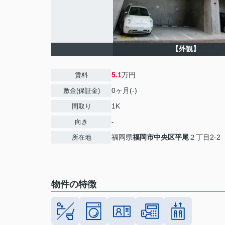
【外観】
5.1
万円
賃料
0ヶ月(-)
敷金(保証金)
1K
間取り
-
向き
福岡県
福岡市中央区
平尾
２丁目2-2
所在地
物件の特徴