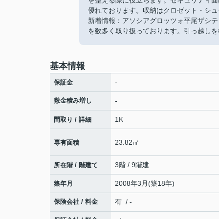
を整える際に役立ちます。セキュリティ面
優れております。収納はクロゼット・シュ
新着情報：アソシアグロッツォ平尾ザシテ
を数多く取り扱っております。引っ越しを
基本情報
-
保証金
敷金積み増し
-
1K
間取り / 詳細
23.82㎡
専有面積
3階 / 9階建
所在階 / 階建て
2008年3月(築18年)
築年月
保険会社 / 料金
有 / -