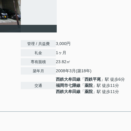
3,000円
管理 / 共益費
1ヶ月
礼金
23.82㎡
専有面積
2008年3月(築18年)
築年月
西鉄大牟田線
「
西鉄平尾
」駅 徒歩6分
福岡市七隈線
「
薬院
」駅 徒歩11分
交通
西鉄大牟田線
「
薬院
」駅 徒歩11分