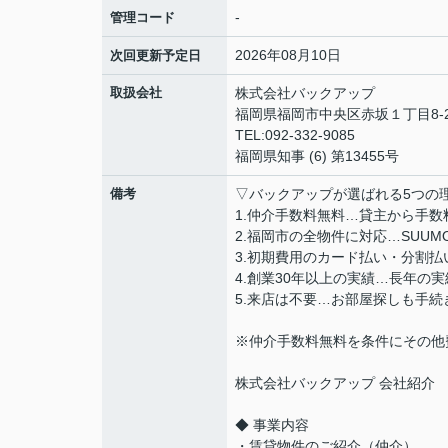
-
管理コード
2026年08月10日
次回更新予定日
取扱会社
株式会社バックアップ
福岡県福岡市中央区赤坂１丁目8-2
TEL:092-332-9085
福岡県知事 (6) 第13455号
備考
▽バックアップが選ばれる5つの
1.仲介手数料無料…貸主から手
2.福岡市の全物件に対応…SUU
3.初期費用のカード払い・分割
4.創業30年以上の実績…長年の
5.来店は不要…お部屋探しも手
※仲介手数料無料を条件にその他
株式会社バックアップ 会社紹介
◆ 事業内容
・賃貸物件のご紹介（仲介）