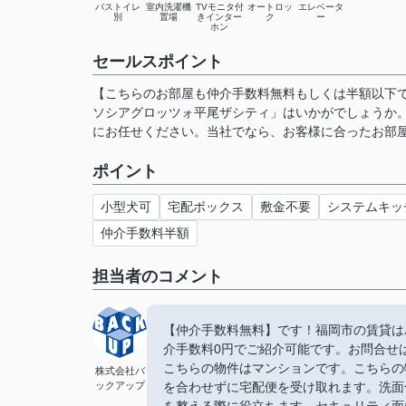
バストイレ
室内洗濯機
TVモニタ付
オートロッ
エレベータ
別
置場
きインター
ク
ー
ホン
セールスポイント
【こちらのお部屋も仲介手数料無料もしくは半額以下
ソシアグロッツォ平尾ザシティ」はいかがでしょうか
にお任せください。当社でなら、お客様に合ったお部
ポイント
小型犬可
宅配ボックス
敷金不要
システムキッ
仲介手数料半額
担当者のコメント
【仲介手数料無料】です！福岡市の賃貸は
介手数料0円でご紹介可能です。お問合せは【
こちらの物件はマンションです。こちらの
株式会社バ
ックアップ
を合わせずに宅配便を受け取れます。洗面