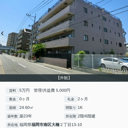
【外観】
5万円 管理/共益費 5,000円
賃料
0ヶ月
2ヶ月
敷金
礼金
24.60㎡
1K
面積
間取り
築23年
2階/6階建
築年数
所在階
福岡県
福岡市南区
大楠
２丁目13-10
所在地