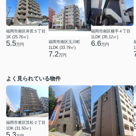
福岡市南区井尻５丁目
福岡市南区横手４丁目
1K (25.76㎡)
1LDK (35.12㎡)
5.5
6.6
福岡市南区玉川町
万円
万円
1LDK (33.79㎡)
1
7.2
万円
よく見られている物件
1
福岡市東区筥松２丁目
1DK (31.50㎡)
5.3
万円