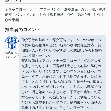
ポイント
全居室フローリング
フローリング
洗髪洗面化粧台
温水洗浄
便座
バストイレ別
仲介手数料無料
仲介手数料0円
仲介手
数料半額
担当者のコメント
仲介手数料無料でご紹介可能です。suumoやホーム
ズに掲載の物件を含む、福岡の物件に完全対応！初
期費用のお見積りや空室状況は公式LINEからお気軽
株式会社バ
にご相談ください。
ックアップ
室内設備はエアコン・全居室フローリングなど大変
充実しております。不審者対策として心強い防犯カ
メラが備えられています。このマンションはバルコ
ニー付きで、用途に合わせて活用できます。朝に慌
てることなく行動するために駅から徒歩8分の駅近マ
ンションはいかがでしょうか。こちらのお部屋で新
しい生活を始めてみませんか。丁寧かつ迅速に対応
する事がモットーの当社なら、きっと満足していた
だけるお部屋探しが可能です。福岡市南区や西鉄大
牟田線西鉄平尾付近のことならお任せ下さい。