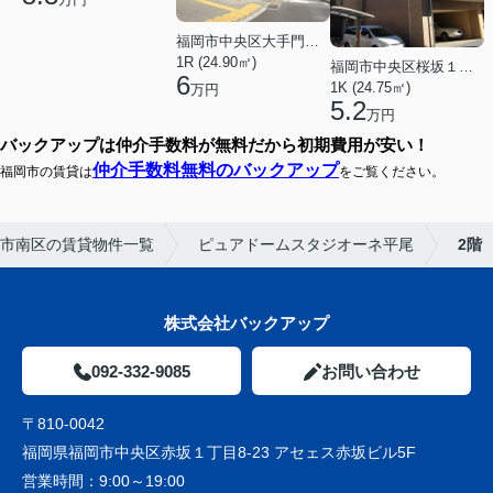
福岡市中央区大手門３丁目
1R (24.90㎡)
福岡市中央区桜坂１丁目
6
1K (24.75㎡)
万円
5.2
万円
バックアップは仲介手数料が無料だから初期費用が安い！
仲介手数料無料のバックアップ
福岡市の賃貸は
をご覧ください。
市南区の賃貸物件一覧
ピュアドームスタジオーネ平尾
2階
株式会社バックアップ
092-332-9085
お問い合わせ
〒810-0042
福岡県福岡市中央区赤坂１丁目8-23 アセェス赤坂ビル5F
営業時間：
9:00～19:00