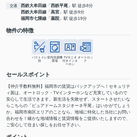
西鉄大牟田線
「
西鉄平尾
」駅 徒歩8分
交通
西鉄大牟田線
「
高宮
」駅 徒歩9分
福岡市七隈線
「
薬院
」駅 徒歩19分
物件の特徴
バストイレ
室内洗濯機
TVモニタ
オートロッ
別
置場
付きインタ
ク
ーホン
セールスポイント
【仲介手数料無料】福岡市の賃貸はバックアップへ！セキュリテ
ィ面は、オートロック・TVインターホンなど充実しているので
安心して生活できます。新生活を失敗せず、スタートさせたいな
らこちらの「ピュアドームスタジオーネ平尾」はいかがでしょう
か。福岡市南区エリアのことなら、地域に特化した当社にお問い
合わせを！確かな地域情報と賃貸情報をご提供いたしますので、
ご安心して住まい探しをお任せ下さい。