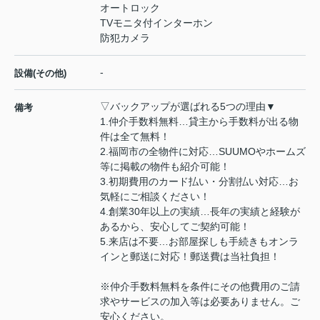
オートロック
TVモニタ付インターホン
防犯カメラ
-
設備(その他)
▽バックアップが選ばれる5つの理由▼
備考
1.仲介手数料無料…貸主から手数料が出る物
件は全て無料！
2.福岡市の全物件に対応…SUUMOやホームズ
等に掲載の物件も紹介可能！
3.初期費用のカード払い・分割払い対応…お
気軽にご相談ください！
4.創業30年以上の実績…長年の実績と経験が
あるから、安心してご契約可能！
5.来店は不要…お部屋探しも手続きもオンラ
インと郵送に対応！郵送費は当社負担！
※仲介手数料無料を条件にその他費用のご請
求やサービスの加入等は必要ありません。ご
安心ください。