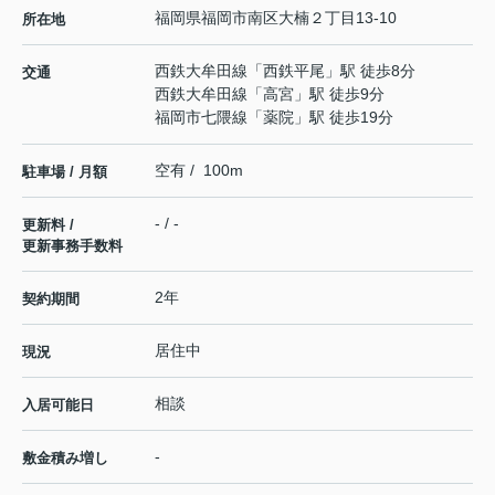
福岡県
福岡市南区
大楠
２丁目13-10
所在地
西鉄大牟田線
「
西鉄平尾
」駅 徒歩8分
交通
西鉄大牟田線
「
高宮
」駅 徒歩9分
福岡市七隈線
「
薬院
」駅 徒歩19分
空有 / 100m
駐車場 / 月額
- / -
更新料 /
更新事務手数料
2年
契約期間
居住中
現況
相談
入居可能日
-
敷金積み増し