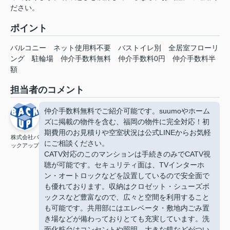
ださい。
ポイント
バルコニー
ネット使用料不要
バストイレ別
全居室フローリ
ング
駐輪場
仲介手数料無料
仲介手数料0円
仲介手数料半
額
担当者のコメント
仲介手数料無料でご紹介可能です。suumoやホーム
ズに掲載の物件を含む、福岡の物件に完全対応！初
期費用のお見積りや空室状況は公式LINEからお気軽
株式会社バ
にご相談ください。
ックアップ
CATV対応のこのマンションは手続きのみでCATV視
聴が可能です。セキュリティ面は、TVインターホ
ン・オートロックなどを設置しているので安全面で
も優れております。収納はクロゼット・シューズボ
ックスなど豊富なので、広々と空間を利用すること
も可能です。共用部にはエレベータ・敷地内ごみ置
き場などが備わっておりとても充実しています。洗
面化粧台はコンセントや照明、大きな鏡などがつい