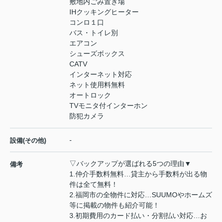
敷地内ごみ置き場
IHクッキングヒーター
コンロ１口
バス・トイレ別
エアコン
シューズボックス
CATV
インターネット対応
ネット使用料無料
オートロック
TVモニタ付インターホン
防犯カメラ
-
設備(その他)
▽バックアップが選ばれる5つの理由▼
備考
1.仲介手数料無料…貸主から手数料が出る物
件は全て無料！
2.福岡市の全物件に対応…SUUMOやホームズ
等に掲載の物件も紹介可能！
3.初期費用のカード払い・分割払い対応…お