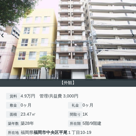
【外観】
4.9万円 管理/共益費 3,000円
賃料
0ヶ月
0ヶ月
敷金
礼金
23.47㎡
1K
面積
間取り
築28年
5階/9階建
築年数
所在階
福岡県
福岡市中央区
平尾
１丁目10-19
所在地