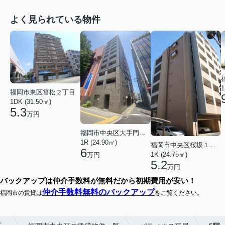
よく見られている物件
1
福岡市東区筥松２丁目
1DK (31.50㎡)
5.3
万円
福岡市中央区大手門３丁目
1R (24.90㎡)
福岡市中央区桜坂１丁目
6
1K (24.75㎡)
万円
5.2
万円
バックアップは仲介手数料が無料だから初期費用が安い！
仲介手数料無料のバックアップ
福岡市の賃貸は
をご覧ください。