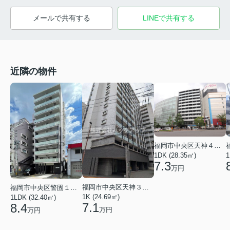
メールで共有する
LINEで共有する
近隣の物件
福岡市中央区天神４丁目
1DK (28.35㎡)
1
7.3
万円
福岡市中央区天神３丁目
福岡市中央区警固１丁目
1K (24.69㎡)
1LDK (32.40㎡)
7.1
8.4
万円
万円