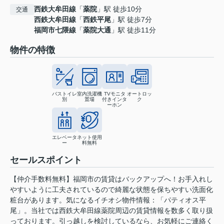
西鉄大牟田線
「
薬院
」駅 徒歩10分
交通
西鉄大牟田線
「
西鉄平尾
」駅 徒歩7分
福岡市七隈線
「
薬院大通
」駅 徒歩11分
物件の特徴
バストイレ
室内洗濯機
TVモニタ
オートロッ
別
置場
付きインタ
ク
ーホン
エレベータ
ネット使用
ー
料無料
セールスポイント
【仲介手数料無料】福岡市の賃貸はバックアップへ！お手入れし
やすいように工夫されているので綺麗な状態を保ちやすい洗面化
粧台があります。気になるイチオシ物件情報：「パティオス平
尾」。当社では西鉄大牟田線薬院周辺の賃貸情報を数多く取り扱
っております。引っ越しを検討しているなら、お気軽にご連絡く