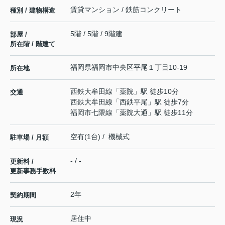
賃貸マンション / 鉄筋コンクリート
種別 / 建物構造
5階 / 5階 / 9階建
部屋 /
所在階 / 階建て
福岡県
福岡市中央区
平尾
１丁目10-19
所在地
西鉄大牟田線
「
薬院
」駅 徒歩10分
交通
西鉄大牟田線
「
西鉄平尾
」駅 徒歩7分
福岡市七隈線
「
薬院大通
」駅 徒歩11分
空有(1台) / 機械式
駐車場 / 月額
- / -
更新料 /
更新事務手数料
2年
契約期間
居住中
現況