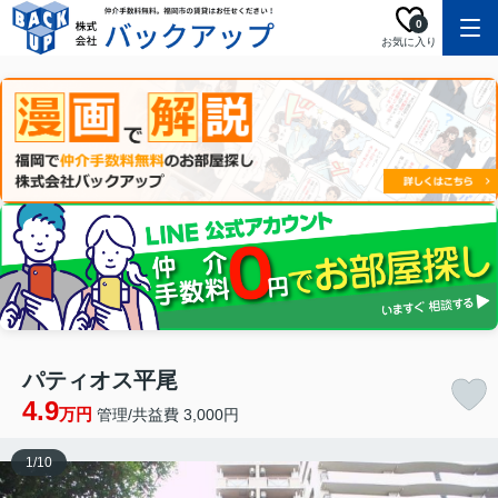
0
お気に入り
パティオス平尾
4.9
万円
管理/共益費 3,000円
1
/
10