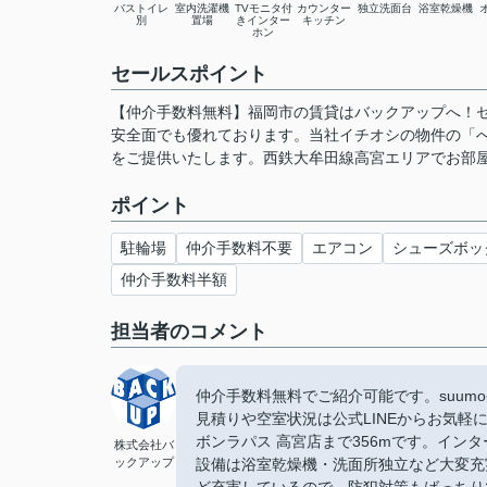
バストイレ
室内洗濯機
TVモニタ付
カウンター
独立洗面台
浴室乾燥機
別
置場
きインター
キッチン
ホン
セールスポイント
【仲介手数料無料】福岡市の賃貸はバックアップへ！セ
安全面でも優れております。当社イチオシの物件の「
をご提供いたします。西鉄大牟田線高宮エリアでお部
ポイント
駐輪場
仲介手数料不要
エアコン
シューズボッ
仲介手数料半額
担当者のコメント
仲介手数料無料でご紹介可能です。suu
見積りや空室状況は公式LINEからお気軽
ボンラパス 高宮店まで356mです。イ
株式会社バ
ックアップ
設備は浴室乾燥機・洗面所独立など大変充