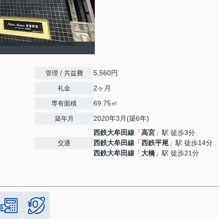
5,560円
管理 / 共益費
2ヶ月
礼金
69.75㎡
専有面積
2020年3月(築6年)
築年月
西鉄大牟田線
「
高宮
」駅 徒歩3分
西鉄大牟田線
「
西鉄平尾
」駅 徒歩14分
交通
西鉄大牟田線
「
大橋
」駅 徒歩21分