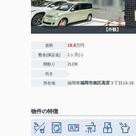
【外観】
15.8
万円
賃料
1ヶ月(-)
敷金(保証金)
2LDK
間取り
-
向き
福岡県
福岡市南区
高宮
３丁目14-16
所在地
物件の特徴