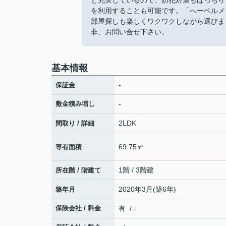
ど充実しているので、防犯対策もばっちり
を利用することも可能です。「へーベルメ
部屋探しも楽しくワクワクしながら選びま
非、お問い合せ下さい。
基本情報
-
保証金
敷金積み増し
-
2LDK
間取り / 詳細
69.75㎡
専有面積
1階 / 3階建
所在階 / 階建て
2020年3月(築6年)
築年月
保険会社 / 料金
有 / -