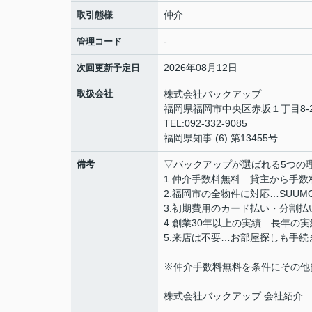
仲介
取引態様
-
管理コード
2026年08月12日
次回更新予定日
取扱会社
株式会社バックアップ
福岡県福岡市中央区赤坂１丁目8-2
TEL:092-332-9085
福岡県知事 (6) 第13455号
備考
▽バックアップが選ばれる5つの
1.仲介手数料無料…貸主から手
2.福岡市の全物件に対応…SUU
3.初期費用のカード払い・分割
4.創業30年以上の実績…長年の
5.来店は不要…お部屋探しも手
※仲介手数料無料を条件にその他
株式会社バックアップ 会社紹介