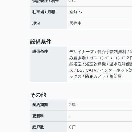
保証会社 / 料金
- / -
駐車場 / 月額
空無 / -
居住中
現況
設備条件
設備条件
デザイナーズ / 仲介手数料無料 / 
み置き場 / ガスコンロ / コンロ２
能浴室 / 浴室乾燥機 / 温水洗浄便
ス / BS / CATV / インター
ックス / 防犯カメラ / 角部屋
その他
2年
契約期間
-
更新料
6戸
総戸数