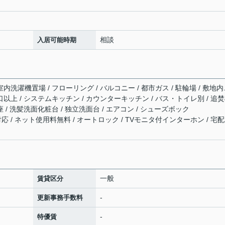
相談
入居可能時期
室内洗濯機置場 / フローリング / バルコニー / 都市ガス / 駐輪場 / 敷地
口以上 / システムキッチン / カウンターキッチン / バス・トイレ別 / 追
座 / 洗髪洗面化粧台 / 独立洗面台 / エアコン / シューズボック
ネット対応 / ネット使用料無料 / オートロック / TVモニタ付インターホン / 宅
一般
賃貸区分
-
更新事務手数料
-
特優賃