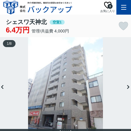
0
お気に入り
シェスワ天神北
空室1
6.4万円
管理/共益費 4,000円
1
/
8