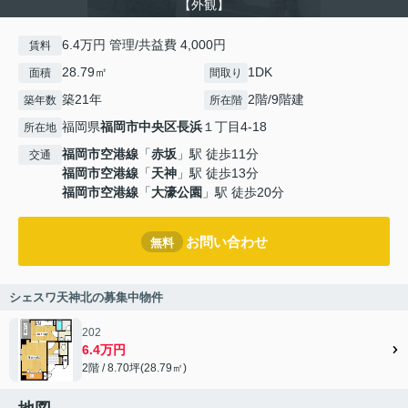
【外観】
6.4万円 管理/共益費 4,000円
賃料
28.79㎡
1DK
面積
間取り
築21年
2階/9階建
築年数
所在階
福岡県
福岡市中央区
長浜
１丁目4-18
所在地
福岡市空港線
「
赤坂
」駅 徒歩11分
交通
福岡市空港線
「
天神
」駅 徒歩13分
福岡市空港線
「
大濠公園
」駅 徒歩20分
お問い合わせ
無料
シェスワ天神北の募集中物件
202
6.4万円
2階 / 8.70坪(28.79㎡)