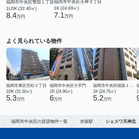
福岡市中央区天神３丁目
福岡市中央区警固１丁目
1K (24.69㎡)
1LDK (32.40㎡)
7.1
8.4
万円
万円
よく見られている物件
福岡市東区筥松２丁目
福岡市中央区大手門３丁目
福岡市中央区桜坂１丁目
1DK (31.50㎡)
1R (24.90㎡)
1K (24.75㎡)
1
5.3
6
5.2
万円
万円
万円
福岡市中央区の賃貸物件一覧
赤坂駅
シェスワ天神北