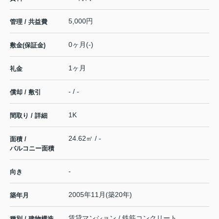
5,000円
管理 / 共益費
0ヶ月(-)
敷金(保証金)
1ヶ月
礼金
- / -
償却 / 敷引
1K
間取り / 詳細
24.62㎡ / -
面積 /
バルコニー面積
-
向き
2005年11月(築20年)
築年月
賃貸マンション / 鉄筋コンクリート
種別 / 建物構造