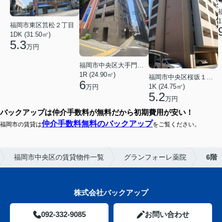
1
福岡市東区筥松２丁目
1DK (31.50㎡)
5.3
万円
福岡市中央区大手門３丁目
1R (24.90㎡)
福岡市中央区桜坂１丁目
6
1K (24.75㎡)
万円
5.2
万円
バックアップは仲介手数料が無料だから初期費用が安い！
仲介手数料無料のバックアップ
福岡市の賃貸は
をご覧ください。
福岡市中央区の賃貸物件一覧
グランフォーレ薬院
6階
株式会社バックアップ
092-332-9085
お問い合わせ