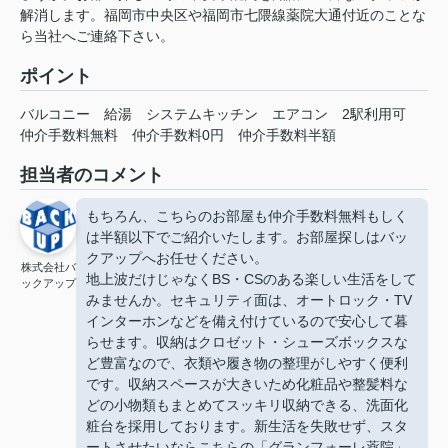
解消します。福岡市中央区や福岡市七隈線薬院大通付近のことな
ら当社へご連絡下さい。
ポイント
バルコニー
給湯
システムキッチン
エアコン
2駅利用可
仲介手数料無料
仲介手数料0円
仲介手数料半額
担当者のコメント
もちろん、こちらのお部屋も仲介手数料無料もしく
は半額以下でご紹介いたします。お部屋探しはバッ
クアップへお任せください。
株式会社バ
地上波だけじゃなくBS・CSのある楽しい生活をして
ックアップ
みませんか。セキュリティ面は、オートロック・TV
インターホンなどを備え付けているので安心して暮
らせます。収納はクロゼット・シューズボックスな
ど豊富なので、衣類や履き物の整理がしやすく便利
です。収納スペースが大きいため化粧品や整髪料な
どの小物類もまとめてスッキリ収納できる、洗面化
粧台を採用しております。新生活を失敗せず、スタ
ートさせたいならこちらの「グランフォーレ薬院」