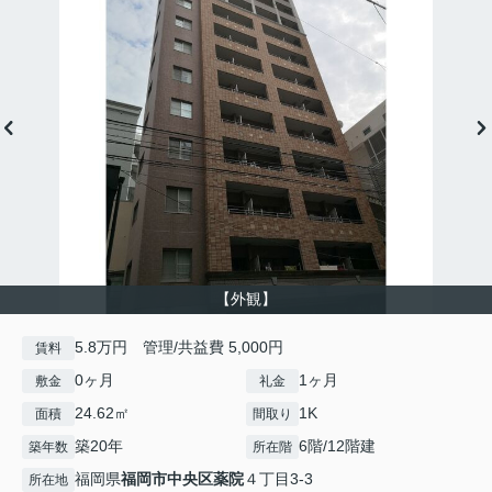
【外観】
5.8万円 管理/共益費 5,000円
賃料
0ヶ月
1ヶ月
敷金
礼金
24.62㎡
1K
面積
間取り
築20年
6階/12階建
築年数
所在階
福岡県
福岡市中央区
薬院
４丁目3-3
所在地