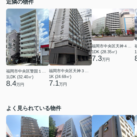
近隣の物件
福岡市中央区天神４丁目
1DK (28.35㎡)
1
7.3
万円
福岡市中央区天神３丁目
福岡市中央区警固１丁目
1K (24.69㎡)
1LDK (32.40㎡)
7.1
8.4
万円
万円
よく見られている物件