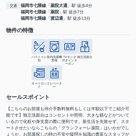
福岡市七隈線
「
薬院大通
」駅 徒歩4分
交通
福岡市七隈線
「
薬院
」駅 徒歩7分
福岡市七隈線
「
渡辺通
」駅 徒歩13分
物件の特徴
バストイレ
室内洗濯機
TVモニタ
独立洗面台
別
置場
付きインタ
ーホン
オートロッ
エレベータ
ク
ー
セールスポイント
【こちらのお部屋も仲介手数料無料もしくは半額以下でご紹介可
能です】独立洗面台はコンセントや照明、大きな鏡などがついて
いるので化粧や身支度の際に便利です。新生活を失敗せず、スタ
ートさせたいならこちらの「グランフォーレ薬院」はいかがでし
ょうか。お部屋探しの時の不安や疑問を知識の豊富なスタッフが