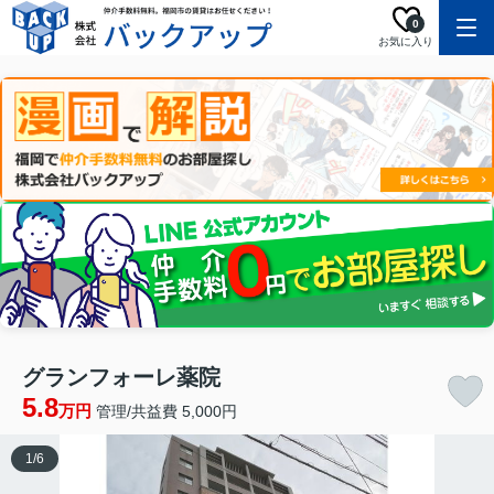
0
お気に入り
グランフォーレ薬院
5.8
万円
管理/共益費 5,000円
1
/
6