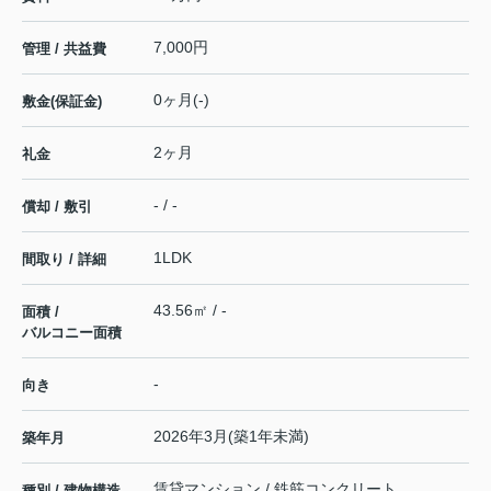
7,000円
管理 / 共益費
0ヶ月(-)
敷金(保証金)
2ヶ月
礼金
- / -
償却 / 敷引
1LDK
間取り / 詳細
43.56㎡ / -
面積 /
バルコニー面積
-
向き
2026年3月(築1年未満)
築年月
賃貸マンション / 鉄筋コンクリート
種別 / 建物構造