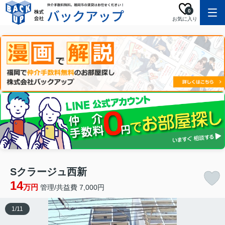
0
お気に入り
Sクラージュ西新
14
万円
管理/共益費 7,000円
1
/
11