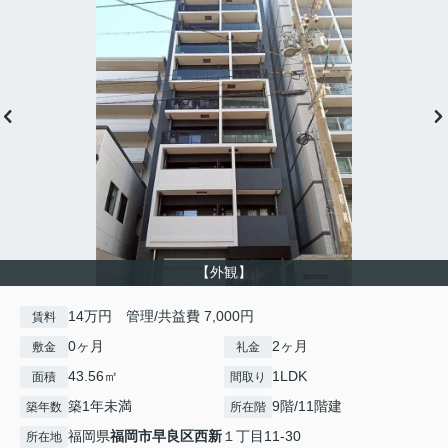
【外観】
14万円 管理/共益費 7,000円
賃料
0ヶ月
2ヶ月
敷金
礼金
43.56㎡
1LDK
面積
間取り
築1年未満
9階/11階建
築年数
所在階
福岡県
福岡市早良区
西新
１丁目11-30
所在地