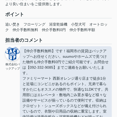
より良い住まいをご提供致します。
ポイント
追い焚き
フローリング
浴室乾燥機
小型犬可
オートロッ
ク
仲介手数料無料
仲介手数料0円
仲介手数料半額
担当者のコメント
【仲介手数料無料】です！福岡市の賃貸はバックア
ップへお任せください。suumoやホームズで見つけ
た物件も仲介手数料0円でご紹介可能です。お問合せ
株式会社バ
は【092-332-9085】までご連絡をお願いいたしま
ックアップ
す。
ファミリーマート 西新オレンジ通り店まで徒歩1分
と近場にコンビニがあるのもポイント。兄弟で暮ら
すかたにもオススメの物件で、快適な1LDKです。共
用部にはエレベータ・敷地内ごみ置き場など様々な
設備やサービスが揃っているので便利です。収納は
クロゼット・シューズボックスなどが備え付けられ
ているので、衣類や日用品の収納に重宝します。室
内設備は洗面化粧台・浴室乾燥機などが揃ってお