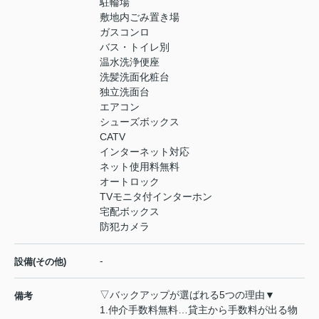
駐輪場
敷地内ごみ置き場
ガスコンロ
バス・トイレ別
温水洗浄便座
洗髪洗面化粧台
独立洗面台
エアコン
シューズボックス
CATV
インターネット対応
ネット使用料無料
オートロック
TVモニタ付インターホン
宅配ボックス
防犯カメラ
-
設備(その他)
▽バックアップが選ばれる5つの理由▼
備考
1.仲介手数料無料…貸主から手数料が出る物