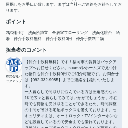
屋探しをお手伝い致します。まずは当社へご連絡をお待ちしてお
ります。
ポイント
2駅利用可
洗面所独立
全居室フローリング
洗面化粧台
給
湯
仲介手数料無料
仲介手数料0円
仲介手数料半額
担当者のコメント
【仲介手数料無料】です！福岡市の賃貸はバックア
ップへお任せください。suumoやホームズで見つけ
た物件も仲介手数料0円でご紹介可能です。お問合せ
株式会社バ
は【092-332-9085】までご連絡をお願いいたしま
ックアップ
す。
一人暮らしで間取りに悩んでいる方は圧迫感のない
1Kで広々と暮らしてみてはいかがでしょうか。不在
時でも荷物を受け取ることができるため、時間調整
の手間が省ける宅配ボックスを備えております。セ
キュリティ面は、オートロック・TVインターホンな
どを設置しているので安全面でも優れております。
収納はシューズボックス・クロゼットなど豊富なの