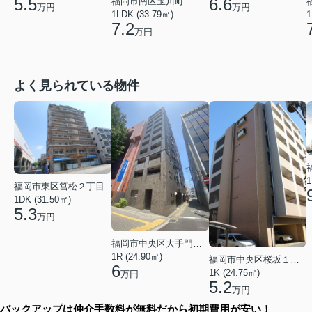
5.5
6.6
福岡市南区玉川町
万円
万円
1LDK (33.79㎡)
1
7.2
万円
よく見られている物件
1
福岡市東区筥松２丁目
1DK (31.50㎡)
5.3
万円
福岡市中央区大手門３丁目
1R (24.90㎡)
福岡市中央区桜坂１丁目
6
1K (24.75㎡)
万円
5.2
万円
バックアップは仲介手数料が無料だから初期費用が安い！