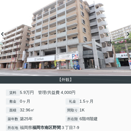
【外観】
5.9万円 管理/共益費 4,000円
賃料
0ヶ月
1.5ヶ月
敷金
礼金
32.96㎡
1K
面積
間取り
築25年
6階/8階建
築年数
所在階
福岡県
福岡市南区
野間
３丁目7-9
所在地