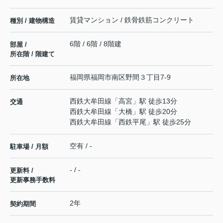
賃貸マンション / 鉄骨鉄筋コンクリート
種別 / 建物構造
6階 / 6階 / 8階建
部屋 /
所在階 / 階建て
福岡県
福岡市南区
野間
３丁目7-9
所在地
西鉄大牟田線
「
高宮
」駅 徒歩13分
交通
西鉄大牟田線
「
大橋
」駅 徒歩20分
西鉄大牟田線
「
西鉄平尾
」駅 徒歩25分
空有 / -
駐車場 / 月額
- / -
更新料 /
更新事務手数料
2年
契約期間