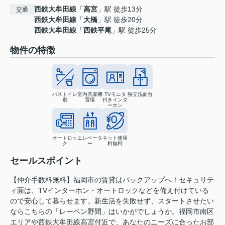
西鉄大牟田線
「
高宮
」駅 徒歩13分
交通
西鉄大牟田線
「
大橋
」駅 徒歩20分
西鉄大牟田線
「
西鉄平尾
」駅 徒歩25分
物件の特徴
バストイレ
室内洗濯機
TVモニタ
独立洗面台
別
置場
付きインタ
ーホン
オートロッ
エレベータ
ネット使用
ク
ー
料無料
セールスポイント
【仲介手数料無料】福岡市の賃貸はバックアップへ！セキュリテ
ィ面は、TVインターホン・オートロックなどを備え付けている
ので安心して暮らせます。新生活を失敗せず、スタートさせたい
ならこちらの「レーベン野間」はいかがでしょうか。福岡市南区
エリアや西鉄大牟田線高宮付近で、あなたのニーズに合ったお部