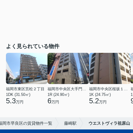
よく見られている物件
福岡市東区筥松２丁目
福岡市中央区大手門３丁目
福岡市中央区桜坂１丁目
1DK (31.50㎡)
1R (24.90㎡)
1K (24.75㎡)
1
5.3
6
5.2
万円
万円
万円
福岡市早良区の賃貸物件一覧
藤崎駅
ウエストヴィラ祖原山