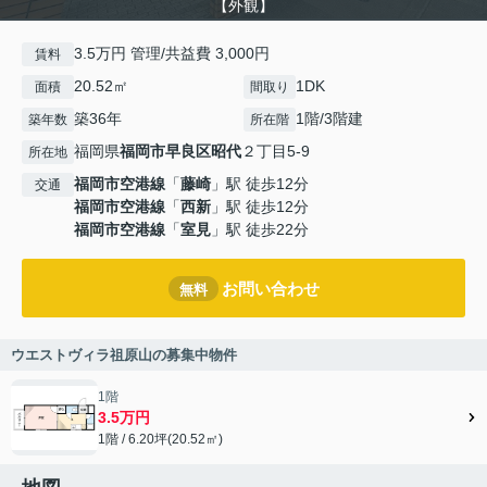
【外観】
3.5万円 管理/共益費 3,000円
賃料
20.52㎡
1DK
面積
間取り
築36年
1階/3階建
築年数
所在階
福岡県
福岡市早良区
昭代
２丁目5-9
所在地
福岡市空港線
「
藤崎
」駅 徒歩12分
交通
福岡市空港線
「
西新
」駅 徒歩12分
福岡市空港線
「
室見
」駅 徒歩22分
お問い合わせ
無料
ウエストヴィラ祖原山の募集中物件
1階
3.5万円
1階 / 6.20坪(20.52㎡)