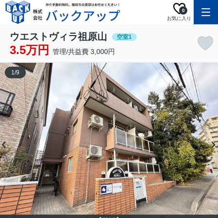
0
お気に入り
ウエストヴィラ祖原山
空室1
3.5万円
管理/共益費 3,000円
1
/
9