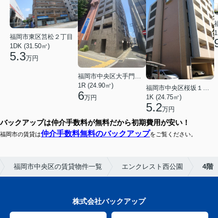
1
福岡市東区筥松２丁目
1DK (31.50㎡)
5.3
万円
福岡市中央区大手門３丁目
1R (24.90㎡)
福岡市中央区桜坂１丁目
6
1K (24.75㎡)
万円
5.2
万円
バックアップは仲介手数料が無料だから初期費用が安い！
仲介手数料無料のバックアップ
福岡市の賃貸は
をご覧ください。
福岡市中央区の賃貸物件一覧
エンクレスト西公園
4階
株式会社バックアップ