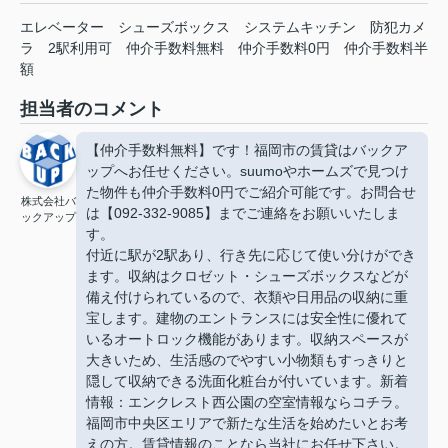
エレベーター
シューズボックス
システムキッチン
防犯カメ
ラ
2駅利用可
仲介手数料無料
仲介手数料0円
仲介手数料半
額
担当者のコメント
【仲介手数料無料】です！福岡市の賃貸はバックア
ップへお任せください。suumoやホームズで見つけ
た物件も仲介手数料0円でご紹介可能です。お問合せ
株式会社バ
は【092-332-9085】までご連絡をお願いいたしま
ックアップ
す。
付近に駅が2駅あり、行き先に応じて使い分けができ
ます。収納はクロゼット・シューズボックスなどが
備え付けられているので、衣類や日用品の収納に重
宝します。建物のエントランスには安全性に優れて
いるオートロック機能があります。収納スペースが
大きいため、生活感のでやすい小物類もすっきりと
隠して収納できる洗面化粧台が付いています。新着
情報：エンクレスト西公園の空室情報ならコチラ。
福岡市中央区エリアで新たな生活を始めたいとお考
えの方。賃貸情報のことなら当社にお任せ下さい。