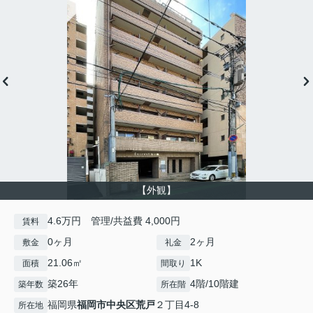
【外観】
4.6万円 管理/共益費 4,000円
賃料
0ヶ月
2ヶ月
敷金
礼金
21.06㎡
1K
面積
間取り
築26年
4階/10階建
築年数
所在階
福岡県
福岡市中央区
荒戸
２丁目4-8
所在地