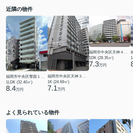
近隣の物件
福岡市中央区天神４丁目
1DK (28.35㎡)
1
7.3
万円
福岡市中央区天神３丁目
福岡市中央区警固１丁目
1K (24.69㎡)
1LDK (32.40㎡)
7.1
8.4
万円
万円
よく見られている物件