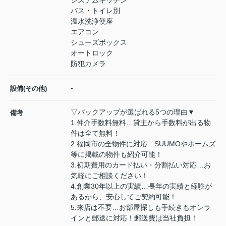
バス・トイレ別
温水洗浄便座
エアコン
シューズボックス
オートロック
防犯カメラ
-
設備(その他)
▽バックアップが選ばれる5つの理由▼
備考
1.仲介手数料無料…貸主から手数料が出る物
件は全て無料！
2.福岡市の全物件に対応…SUUMOやホームズ
等に掲載の物件も紹介可能！
3.初期費用のカード払い・分割払い対応…お
気軽にご相談ください！
4.創業30年以上の実績…長年の実績と経験が
あるから、安心してご契約可能！
5.来店は不要…お部屋探しも手続きもオンラ
インと郵送に対応！郵送費は当社負担！