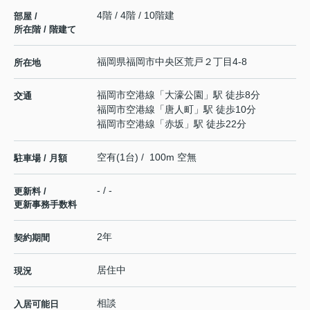
4階 / 4階 / 10階建
部屋 /
所在階 / 階建て
福岡県
福岡市中央区
荒戸
２丁目4-8
所在地
福岡市空港線
「
大濠公園
」駅 徒歩8分
交通
福岡市空港線
「
唐人町
」駅 徒歩10分
福岡市空港線
「
赤坂
」駅 徒歩22分
空有(1台) / 100m 空無
駐車場 / 月額
- / -
更新料 /
更新事務手数料
2年
契約期間
居住中
現況
相談
入居可能日