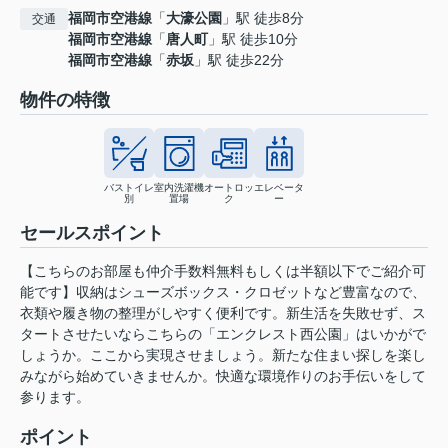
福岡市空港線
「
大濠公園
」駅 徒歩8分
交通
福岡市空港線
「
唐人町
」駅 徒歩10分
福岡市空港線
「
赤坂
」駅 徒歩22分
物件の特徴
バストイレ
室内洗濯機
オートロッ
エレベータ
別
置場
ク
ー
セールスポイント
【こちらのお部屋も仲介手数料無料もしくは半額以下でご紹介可
能です】収納はシューズボックス・クロゼットなど豊富なので、
衣類や履き物の整理がしやすく便利です。新生活を失敗せず、ス
タートさせたいならこちらの「エンクレスト西公園」はいかがで
しょうか。ここから実現させましょう。新たな住まい探しを楽し
みながら始めていきませんか。快適な環境作りのお手伝いをして
参ります。
ポイント