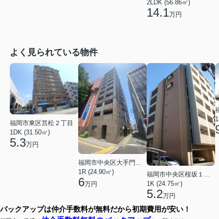
2LDK (56.86㎡)
14.1
万円
よく見られている物件
1
福岡市東区筥松２丁目
1DK (31.50㎡)
5.3
万円
福岡市中央区大手門３丁目
1R (24.90㎡)
福岡市中央区桜坂１丁目
6
1K (24.75㎡)
万円
5.2
万円
バックアップは仲介手数料が無料だから初期費用が安い！