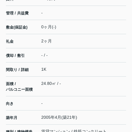
-
管理 / 共益費
0ヶ月(-)
敷金(保証金)
2ヶ月
礼金
- / -
償却 / 敷引
1K
間取り / 詳細
24.80㎡ / -
面積 /
バルコニー面積
-
向き
2005年4月(築21年)
築年月
賃貸マンション / 鉄筋コンクリート
種別 / 建物構造