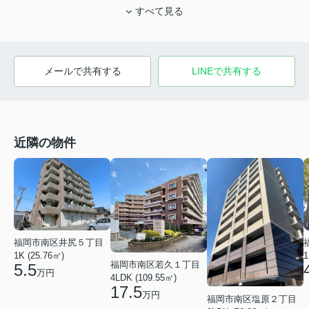
すべて見る
メールで共有する
LINEで共有する
近隣の物件
福岡市南区井尻５丁目
1K (25.76㎡)
1
福岡市南区若久１丁目
5.5
万円
4LDK (109.55㎡)
17.5
万円
福岡市南区塩原２丁目