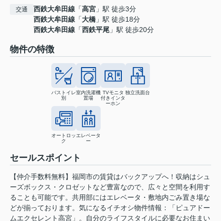
西鉄大牟田線
「
高宮
」駅 徒歩3分
交通
西鉄大牟田線
「
大橋
」駅 徒歩18分
西鉄大牟田線
「
西鉄平尾
」駅 徒歩20分
物件の特徴
バストイレ
室内洗濯機
TVモニタ
独立洗面台
別
置場
付きインタ
ーホン
オートロッ
エレベータ
ク
ー
セールスポイント
【仲介手数料無料】福岡市の賃貸はバックアップへ！収納はシュ
ーズボックス・クロゼットなど豊富なので、広々と空間を利用す
ることも可能です。共用部にはエレベータ・敷地内ごみ置き場な
どが揃っております。気になるイチオシ物件情報：「ピュアドー
ムエクセレント高宮」。自分のライフスタイルに必要なお住まい