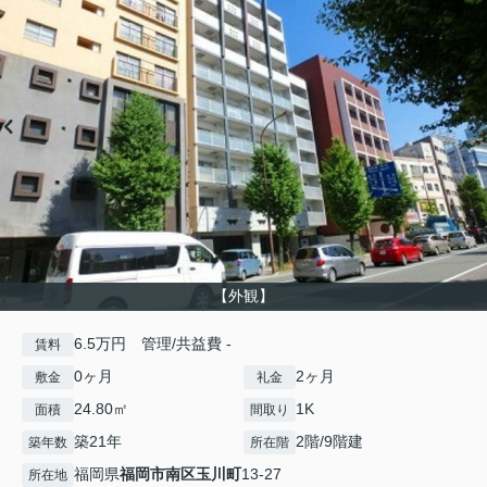
【外観】
6.5万円 管理/共益費 -
賃料
0ヶ月
2ヶ月
敷金
礼金
24.80㎡
1K
面積
間取り
築21年
2階/9階建
築年数
所在階
福岡県
福岡市南区
玉川町
13-27
所在地