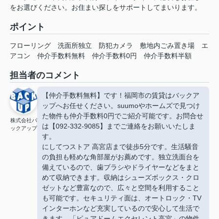
をお選びください。お住まい探しをサポートしてまいります。
ポイント
フローリング
洗面所独立
防犯カメラ
敷地内ごみ置き場
エ
アコン
仲介手数料無料
仲介手数料0円
仲介手数料半額
担当者のコメント
【仲介手数料無料】です！福岡市の賃貸はバックア
ップへお任せください。suumoやホームズで見つけ
た物件も仲介手数料0円でご紹介可能です。お問合せ
株式会社バ
は【092-332-9085】までご連絡をお願いいたしま
ックアップ
す。
にしてつストア 高宮店まで徒歩5分です。生活騒音
の負担も軽めな角部屋がお薦めです。独立洗面台を
備えているので、歯ブラシやドライヤーなどをまと
めて収納できます。収納はシューズボックス・クロ
ゼットなど豊富なので、広々と空間を利用すること
も可能です。セキュリティ面は、オートロック・TV
インターホンなど充実しているので安心して生活で
きます。「ピュアドームエクセレント高宮」の物件