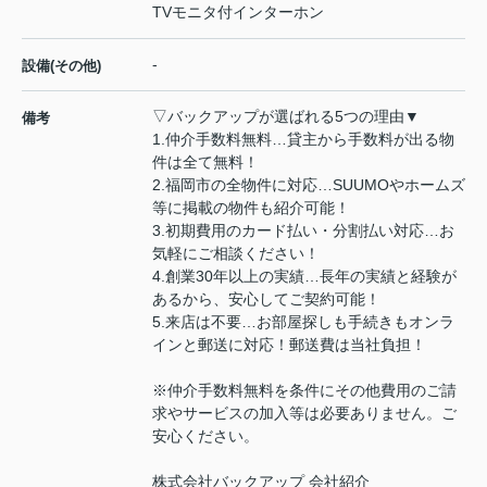
TVモニタ付インターホン
-
設備(その他)
▽バックアップが選ばれる5つの理由▼
備考
1.仲介手数料無料…貸主から手数料が出る物
件は全て無料！
2.福岡市の全物件に対応…SUUMOやホームズ
等に掲載の物件も紹介可能！
3.初期費用のカード払い・分割払い対応…お
気軽にご相談ください！
4.創業30年以上の実績…長年の実績と経験が
あるから、安心してご契約可能！
5.来店は不要…お部屋探しも手続きもオンラ
インと郵送に対応！郵送費は当社負担！
※仲介手数料無料を条件にその他費用のご請
求やサービスの加入等は必要ありません。ご
安心ください。
株式会社バックアップ 会社紹介