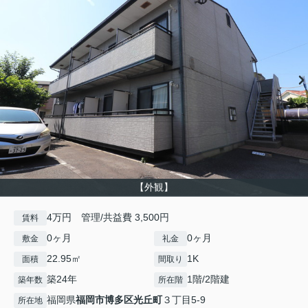
【外観】
4万円 管理/共益費 3,500円
賃料
0ヶ月
0ヶ月
敷金
礼金
22.95㎡
1K
面積
間取り
築24年
1階/2階建
築年数
所在階
福岡県
福岡市博多区
光丘町
３丁目5-9
所在地