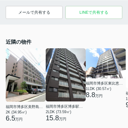
メールで共有する
LINEで共有する
近隣の物件
福岡市博多区東比恵４丁目
1LDK (30.57㎡)
8.8
万円
1
福岡市博多区博多駅南２丁目
福岡市博多区美野島２丁目
2LDK (73.59㎡)
2K (34.95㎡)
15.8
6.5
万円
万円