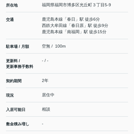
福岡県
福岡市博多区
光丘町
３丁目5-9
所在地
鹿児島本線
「
春日
」駅 徒歩6分
交通
西鉄大牟田線
「
春日原
」駅 徒歩9分
鹿児島本線
「
南福岡
」駅 徒歩15分
空無 / 100m
駐車場 / 月額
- / -
更新料 /
更新事務手数料
2年
契約期間
居住中
現況
相談
入居可能日
-
敷金積み増し