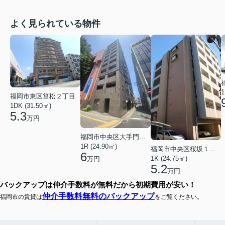
よく見られている物件
1
福岡市東区筥松２丁目
1DK (31.50㎡)
5.3
万円
福岡市中央区大手門３丁目
1R (24.90㎡)
福岡市中央区桜坂１丁目
6
1K (24.75㎡)
万円
5.2
万円
バックアップは仲介手数料が無料だから初期費用が安い！
仲介手数料無料のバックアップ
福岡市の賃貸は
をご覧ください。