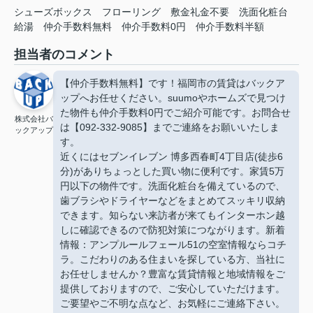
シューズボックス
フローリング
敷金礼金不要
洗面化粧台
給湯
仲介手数料無料
仲介手数料0円
仲介手数料半額
担当者のコメント
【仲介手数料無料】です！福岡市の賃貸はバックア
ップへお任せください。suumoやホームズで見つけ
た物件も仲介手数料0円でご紹介可能です。お問合せ
株式会社バ
は【092-332-9085】までご連絡をお願いいたしま
ックアップ
す。
近くにはセブンイレブン 博多西春町4丁目店(徒歩6
分)がありちょっとした買い物に便利です。家賃5万
円以下の物件です。洗面化粧台を備えているので、
歯ブラシやドライヤーなどをまとめてスッキリ収納
できます。知らない来訪者が来てもインターホン越
しに確認できるので防犯対策につながります。新着
情報：アンプルールフェール51の空室情報ならコチ
ラ。こだわりのある住まいを探している方、当社に
お任せしませんか？豊富な賃貸情報と地域情報をご
提供しておりますので、ご安心していただけます。
ご要望やご不明な点など、お気軽にご連絡下さい。