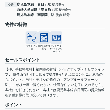
鹿児島本線
「
春日
」駅 徒歩6分
交通
西鉄大牟田線
「
春日原
」駅 徒歩9分
鹿児島本線
「
南福岡
」駅 徒歩15分
物件の特徴
バストイレ
室内洗濯機
TVモニタ
別
置場
付きインタ
ーホン
セールスポイント
【仲介手数料無料】福岡市の賃貸はバックアップへ！セブンイレ
ブン 博多西春町4丁目店まで徒歩6分と近場にコンビニがあるの
もポイント。当社イチオシの物件の「アンプルールフェール
51」。ぜひ一度ご覧ください。快適な住まいを手に入れるなら、
当社にお任せください！当社では鹿児島本線春日周辺の賃貸情報
を多種多様に取り扱っております。
ポイント