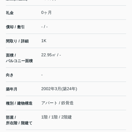
0ヶ月
礼金
- / -
償却 / 敷引
1K
間取り / 詳細
22.95㎡ / -
面積 /
バルコニー面積
-
向き
2002年3月(築24年)
築年月
アパート / 鉄骨造
種別 / 建物構造
1階 / 1階 / 2階建
部屋 /
所在階 / 階建て