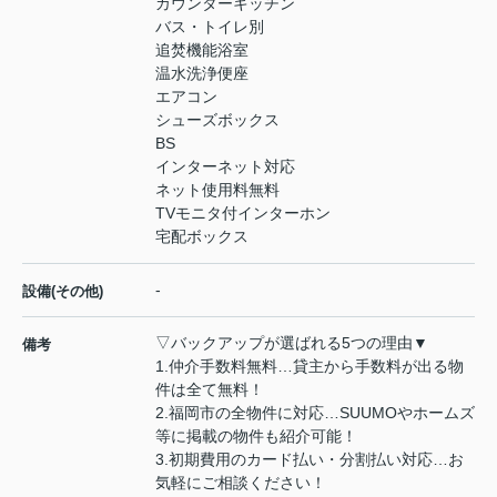
カウンターキッチン
バス・トイレ別
追焚機能浴室
温水洗浄便座
エアコン
シューズボックス
BS
インターネット対応
ネット使用料無料
TVモニタ付インターホン
宅配ボックス
-
設備(その他)
▽バックアップが選ばれる5つの理由▼
備考
1.仲介手数料無料…貸主から手数料が出る物
件は全て無料！
2.福岡市の全物件に対応…SUUMOやホームズ
等に掲載の物件も紹介可能！
3.初期費用のカード払い・分割払い対応…お
気軽にご相談ください！