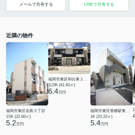
メールで共有する
LINEで共有する
近隣の物件
福岡市東区和白東２丁目
1LDK (41.82㎡)
6.4
万円
1
福岡市東区名島５丁目
福岡市東区香椎駅東３丁目
1SK (22.60㎡)
1K (23.22㎡)
5.2
5.4
万円
万円