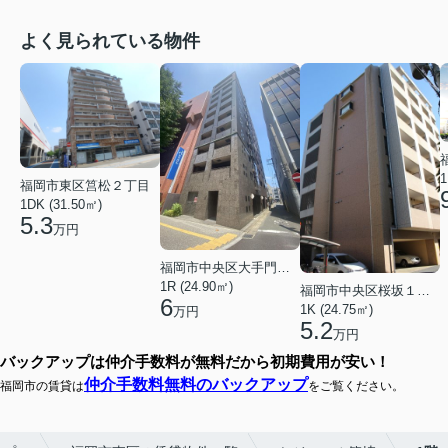
よく見られている物件
1
福岡市東区筥松２丁目
1DK (31.50㎡)
5.3
万円
福岡市中央区大手門３丁目
1R (24.90㎡)
福岡市中央区桜坂１丁目
6
1K (24.75㎡)
万円
5.2
万円
バックアップは仲介手数料が無料だから初期費用が安い！
仲介手数料無料のバックアップ
福岡市の賃貸は
をご覧ください。