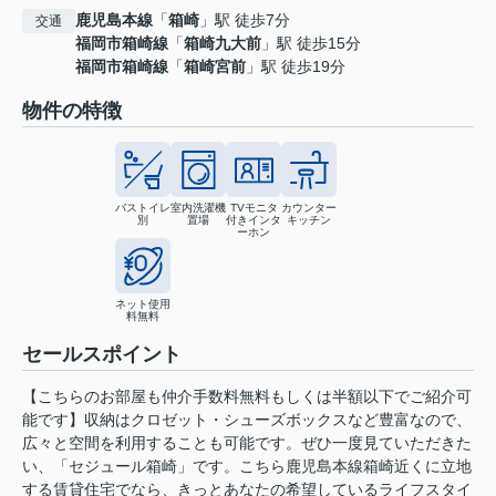
鹿児島本線
「
箱崎
」駅 徒歩7分
交通
福岡市箱崎線
「
箱崎九大前
」駅 徒歩15分
福岡市箱崎線
「
箱崎宮前
」駅 徒歩19分
物件の特徴
バストイレ
室内洗濯機
TVモニタ
カウンター
別
置場
付きインタ
キッチン
ーホン
ネット使用
料無料
セールスポイント
【こちらのお部屋も仲介手数料無料もしくは半額以下でご紹介可
能です】収納はクロゼット・シューズボックスなど豊富なので、
広々と空間を利用することも可能です。ぜひ一度見ていただきた
い、「セジュール箱崎」です。こちら鹿児島本線箱崎近くに立地
する賃貸住宅でなら、きっとあなたの希望しているライフスタイ