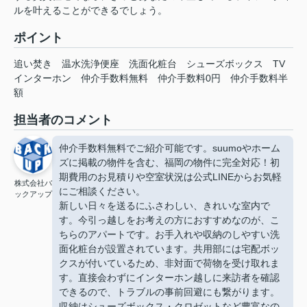
ルを叶えることができるでしょう。
ポイント
追い焚き
温水洗浄便座
洗面化粧台
シューズボックス
TV
インターホン
仲介手数料無料
仲介手数料0円
仲介手数料半
額
担当者のコメント
仲介手数料無料でご紹介可能です。suumoやホーム
ズに掲載の物件を含む、福岡の物件に完全対応！初
期費用のお見積りや空室状況は公式LINEからお気軽
株式会社バ
にご相談ください。
ックアップ
新しい日々を送るにふさわしい、きれいな室内で
す。今引っ越しをお考えの方におすすめなのが、こ
ちらのアパートです。お手入れや収納のしやすい洗
面化粧台が設置されています。共用部には宅配ボッ
クスが付いているため、非対面で荷物を受け取れま
す。直接会わずにインターホン越しに来訪者を確認
できるので、トラブルの事前回避にも繋がります。
収納はシューズボックス・クロゼットなど豊富なの