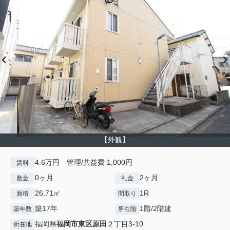
【外観】
4.6万円 管理/共益費 1,000円
賃料
0ヶ月
2ヶ月
敷金
礼金
26.71㎡
1R
面積
間取り
築17年
1階/2階建
築年数
所在階
福岡県
福岡市東区
原田
２丁目3-10
所在地