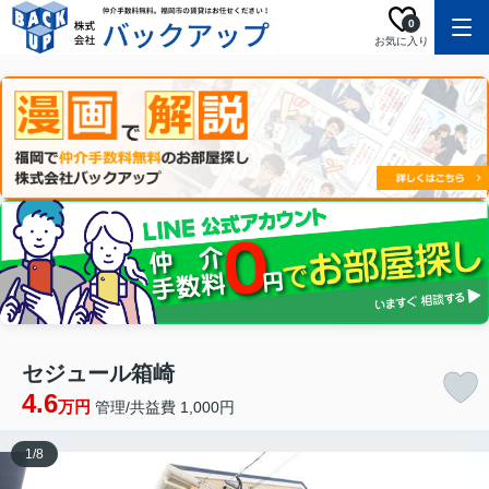
0
お気に入り
セジュール箱崎
4.6
万円
管理/共益費 1,000円
1
/
8