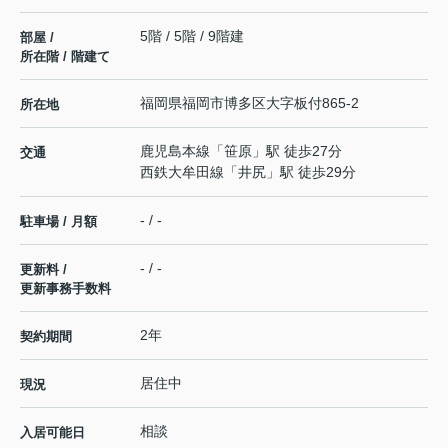
5階 / 5階 / 9階建
部屋 /
所在階 / 階建て
福岡県
福岡市博多区
大字板付
865-2
所在地
鹿児島本線
「
笹原
」駅 徒歩27分
交通
西鉄大牟田線
「
井尻
」駅 徒歩29分
- / -
駐車場 / 月額
- / -
更新料 /
更新事務手数料
2年
契約期間
居住中
現況
相談
入居可能日