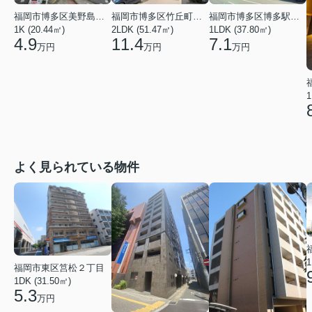
福岡市博多区竹丘町１丁目
福岡市博多区博多駅南５丁目
福岡市博多区美野島１丁目
2LDK (51.47㎡)
1LDK (37.80㎡)
1K (20.44㎡)
11.4
7.1
4.9
万円
万円
万円
1
よく見られている物件
1
福岡市東区筥松２丁目
1DK (31.50㎡)
5.3
万円