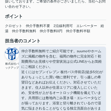
扱いしております。ご希望の条件がございましたら、当社へお問
い合わせ下さい。
ポイント
クロゼット
仲介手数料不要
2沿線利用可
エレベーター
給
湯
仲介手数料無料
仲介手数料0円
仲介手数料半額
担当者のコメント
仲介手数料無料でご紹介可能です。suumoやホーム
ズに掲載の物件を含む、福岡の物件に完全対応！初
期費用のお見積りや空室状況は公式LINEからお気軽
株式会社バ
にご相談ください。
ックアップ
近くにはセブンイレブン 板付バス停前店(徒歩5分)が
ありちょっとした買い物に便利です。引っ越しの希
望日などあればお伝えください。対応させていただ
きます。住人以外が住居エリアに侵入しにくいた
め、安全性が上がるオートロック機能を備えていま
す。共用部には敷地内ごみ置き場・エレベータなど
が揃っております。浴室と切り離されているので湿
気に悩まされることがなくなる独立洗面台がありま