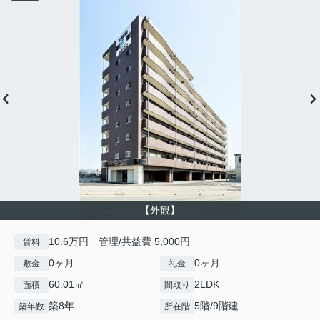
【外観】
10.6万円 管理/共益費 5,000円
賃料
0ヶ月
0ヶ月
敷金
礼金
60.01㎡
2LDK
面積
間取り
築8年
5階/9階建
築年数
所在階