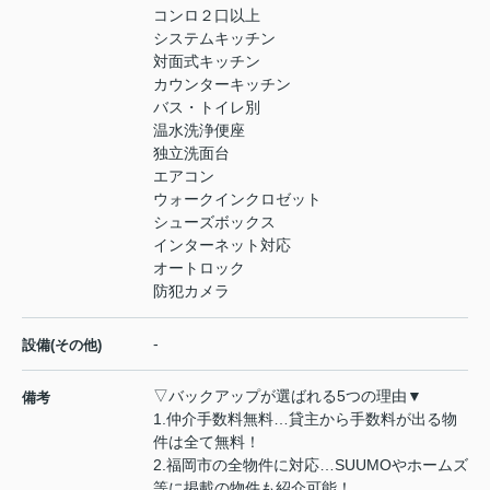
コンロ２口以上
システムキッチン
対面式キッチン
カウンターキッチン
バス・トイレ別
温水洗浄便座
独立洗面台
エアコン
ウォークインクロゼット
シューズボックス
インターネット対応
オートロック
防犯カメラ
-
設備(その他)
▽バックアップが選ばれる5つの理由▼
備考
1.仲介手数料無料…貸主から手数料が出る物
件は全て無料！
2.福岡市の全物件に対応…SUUMOやホームズ
等に掲載の物件も紹介可能！