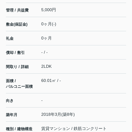
5,000円
管理 / 共益費
0ヶ月(-)
敷金(保証金)
0ヶ月
礼金
- / -
償却 / 敷引
2LDK
間取り / 詳細
60.01㎡ / -
面積 /
バルコニー面積
-
向き
2018年3月(築8年)
築年月
賃貸マンション / 鉄筋コンクリート
種別 / 建物構造