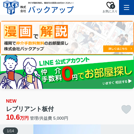
0
お気に入り
NEW
レブリアント板付
10.6
万円
管理/共益費 5,000円
1
/
14