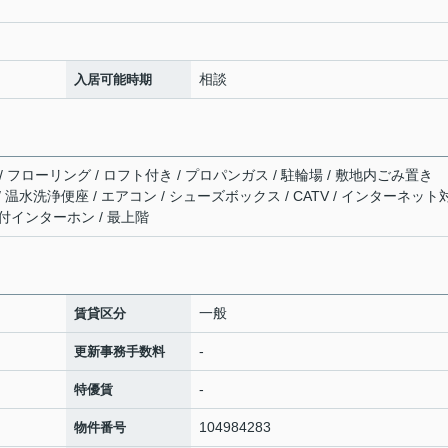
相談
入居可能時期
 フローリング / ロフト付き / プロパンガス / 駐輪場 / 敷地内ごみ置き
/ 温水洗浄便座 / エアコン / シューズボックス / CATV / インターネット
タ付インターホン / 最上階
一般
賃貸区分
-
更新事務手数料
-
特優賃
104984283
物件番号