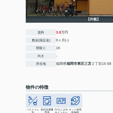
【外観】
3.8
万円
賃料
0ヶ月(-)
敷金(保証金)
1K
間取り
-
向き
福岡県
福岡市東区
三苫
２丁目15-58
所在地
物件の特徴
バストイレ
室内洗濯機
TVモニタ付
ネット使用
別
置場
きインター
料無料