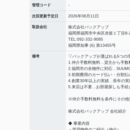
-
管理コード
2026年08月11日
次回更新予定日
取扱会社
株式会社バックアップ
福岡県福岡市中央区赤坂１丁目8-2
TEL:092-332-9085
福岡県知事 (6) 第13455号
備考
▽バックアップが選ばれる5つの
1.仲介手数料無料…貸主から手
2.福岡市の全物件に対応…SUU
3.初期費用のカード払い・分割
4.創業30年以上の実績…長年の
5.来店は不要…お部屋探しも手
※仲介手数料無料を条件にその他
株式会社バックアップ 会社紹介
◆ 事業内容
・賃貸物件のご紹介（仲介）