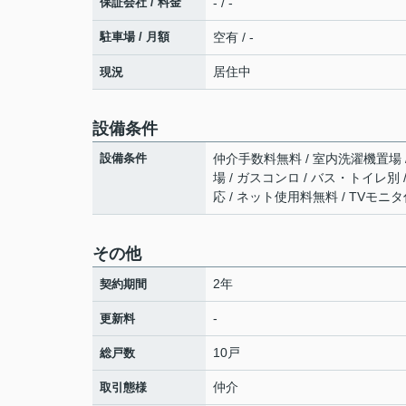
保証会社 / 料金
- / -
駐車場 / 月額
空有 / -
居住中
現況
設備条件
設備条件
仲介手数料無料 / 室内洗濯機置場 /
場 / ガスコンロ / バス・トイレ別 
応 / ネット使用料無料 / TVモニ
その他
2年
契約期間
-
更新料
10戸
総戸数
仲介
取引態様