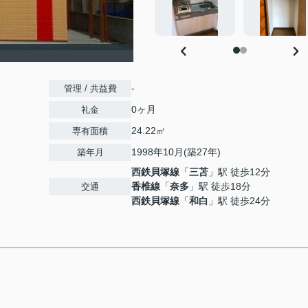
-
管理 / 共益費
0ヶ月
礼金
24.22㎡
専有面積
1998年10月(築27年)
築年月
西鉄貝塚線
「
三苫
」駅 徒歩12分
香椎線
「
奈多
」駅 徒歩18分
交通
西鉄貝塚線
「
和白
」駅 徒歩24分