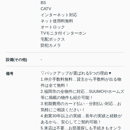
BS
CATV
インターネット対応
ネット使用料無料
オートロック
TVモニタ付インターホン
宅配ボックス
防犯カメラ
-
設備(その他)
▽バックアップが選ばれる5つの理由▼
備考
1.仲介手数料無料…貸主から手数料が出る物
件は全て無料！
2.福岡市の全物件に対応…SUUMOやホームズ
等に掲載の物件も紹介可能！
3.初期費用のカード払い・分割払い対応…お
気軽にご相談ください！
4.創業30年以上の実績…長年の実績と経験が
あるから、安心してご契約可能！
5.来店は不要…お部屋探しも手続きもオンラ