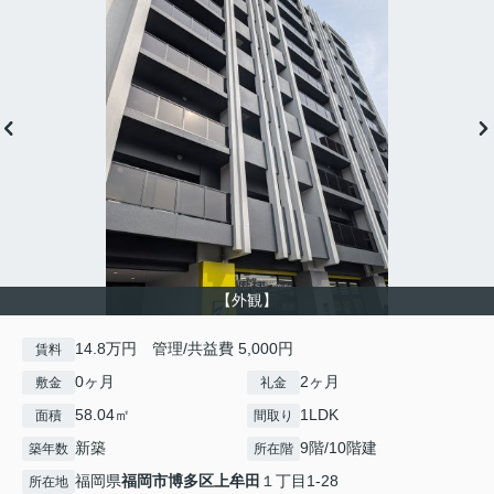
【外観】
14.8万円 管理/共益費 5,000円
賃料
0ヶ月
2ヶ月
敷金
礼金
58.04㎡
1LDK
面積
間取り
新築
9階/10階建
築年数
所在階
福岡県
福岡市博多区
上牟田
１丁目1-28
所在地