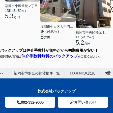
1
福岡市東区筥松２丁目
1DK (31.50㎡)
5.3
万円
福岡市中央区大手門３丁目
1R (24.90㎡)
福岡市中央区桜坂１丁目
6
1K (24.75㎡)
万円
5.2
万円
バックアップは仲介手数料が無料だから初期費用が安い！
仲介手数料無料のバックアップ
福岡市の賃貸は
をご覧ください。
プへ
福岡市博多区の賃貸物件一覧
LEGEND東比恵
9階
株式会社バックアップ
092-332-9085
お問い合わせ