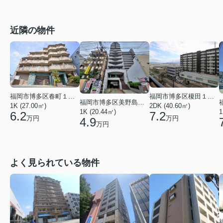
近隣の物件
福岡市博多区春町１丁目
福岡市博多区榎田１丁目
福岡市博多区美野島１丁目
1K (27.00㎡)
2DK (40.60㎡)
1
1K (20.44㎡)
6.2
7.2
万円
万円
4.9
万円
よく見られている物件