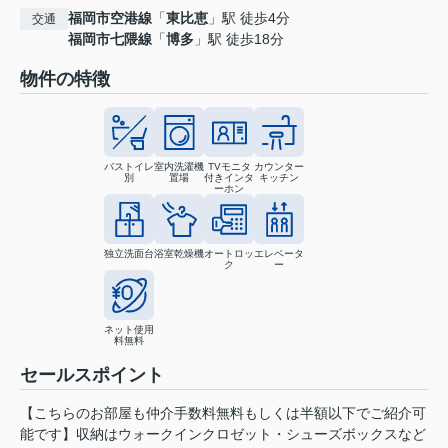
福岡市空港線
「
東比恵
」駅 徒歩4分
交通
福岡市七隈線
「
博多
」駅 徒歩18分
物件の特徴
バストイレ
室内洗濯機
TVモニタ
カウンター
別
置場
付きインタ
キッチン
ーホン
独立洗面台
浴室乾燥機
オートロッ
エレベータ
ク
ー
ネット使用
料無料
セールスポイント
【こちらのお部屋も仲介手数料無料もしくは半額以下でご紹介可
能です】収納はウォークインクロゼット・シューズボックスなど