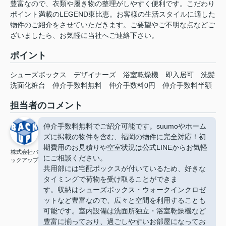
豊富なので、衣類や履き物の整理がしやすく便利です。こだわり
ポイント満載のLEGEND東比恵。お客様の生活スタイルに適した
物件のご紹介をさせていただきます。ご要望やご不明な点などご
ざいましたら、お気軽に当社へご連絡下さい。
ポイント
シューズボックス
デザイナーズ
浴室乾燥機
即入居可
洗髪
洗面化粧台
仲介手数料無料
仲介手数料0円
仲介手数料半額
担当者のコメント
仲介手数料無料でご紹介可能です。suumoやホーム
ズに掲載の物件を含む、福岡の物件に完全対応！初
期費用のお見積りや空室状況は公式LINEからお気軽
株式会社バ
にご相談ください。
ックアップ
共用部には宅配ボックスが付いているため、好きな
タイミングで荷物を受け取ることができま
す。収納はシューズボックス・ウォークインクロゼ
ットなど豊富なので、広々と空間を利用することも
可能です。室内設備は洗面所独立・浴室乾燥機など
豊富に揃っており、過ごしやすいお部屋になってお