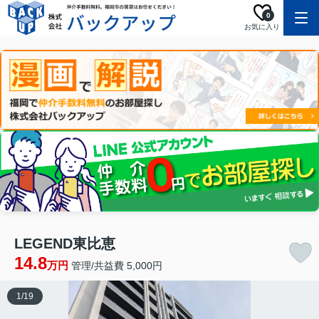
0
お気に入り
LEGEND東比恵
14.8
万円
管理/共益費 5,000円
1
/
19