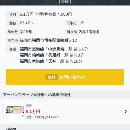
【外観】
6.1万円 管理/共益費 4,000円
賃料
23.42㎡
1K
面積
間取り
築19年
2階/13階建
築年数
所在階
福岡県
福岡市博多区
須崎町
6-12
所在地
福岡市空港線
「
中洲川端
」駅 徒歩6分
交通
福岡市箱崎線
「
呉服町
」駅 徒歩8分
福岡市空港線
「
天神
」駅 徒歩10分
お問い合わせ
無料
アーバンフラッツ天神東Ⅱの募集中物件
2階
6.1万円
2階 / 7.08坪(23.42㎡)