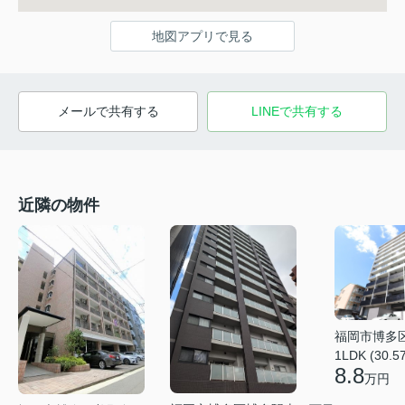
地図アプリで見る
メールで共有する
LINEで共有する
近隣の物件
福岡市博多
1LDK (30.5
8.8
万円