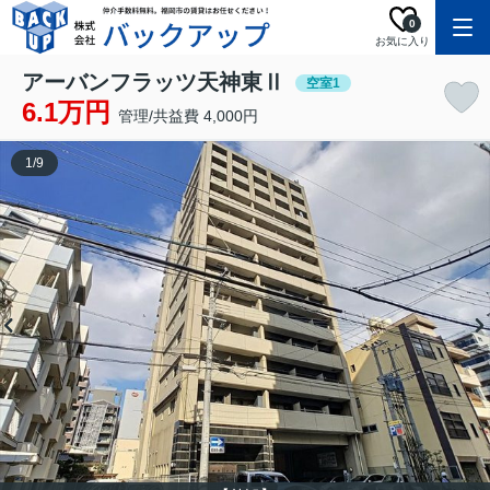
0
お気に入り
アーバンフラッツ天神東Ⅱ
空室1
6.1万円
管理/共益費 4,000円
1
/
9