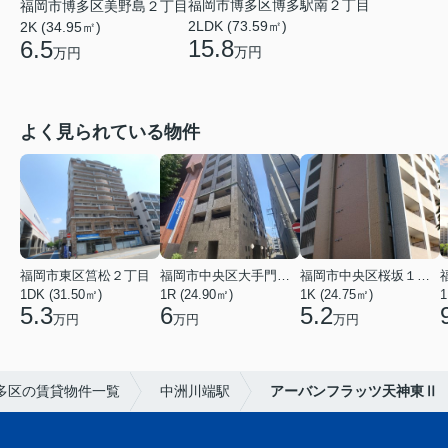
福岡市博多区博多駅南２丁目
福岡市博多区美野島２丁目
2LDK (73.59㎡)
2K (34.95㎡)
15.8
6.5
万円
万円
よく見られている物件
福岡市東区筥松２丁目
福岡市中央区大手門３丁目
福岡市中央区桜坂１丁目
1DK (31.50㎡)
1R (24.90㎡)
1K (24.75㎡)
1
5.3
6
5.2
万円
万円
万円
多区の賃貸物件一覧
中洲川端駅
アーバンフラッツ天神東Ⅱ